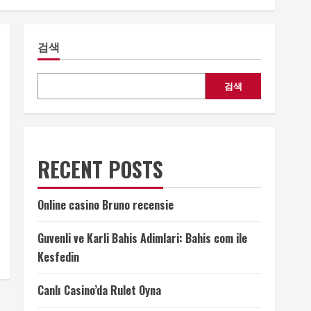
검색
검색
RECENT POSTS
Online casino Bruno recensie
Guvenli ve Karli Bahis Adimlari: Bahis com ile
Kesfedin
Canlı Casino’da Rulet Oyna