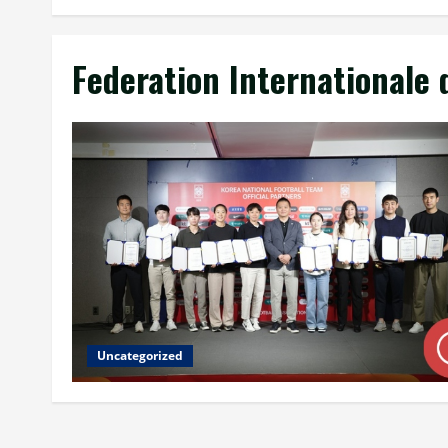
Federation Internationale 
Uncategorized