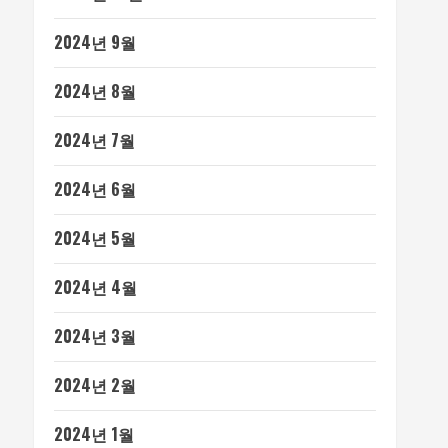
2024년 9월
2024년 8월
2024년 7월
2024년 6월
2024년 5월
2024년 4월
2024년 3월
2024년 2월
2024년 1월