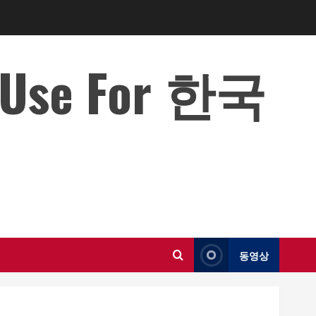
o Use For 한국
동영상