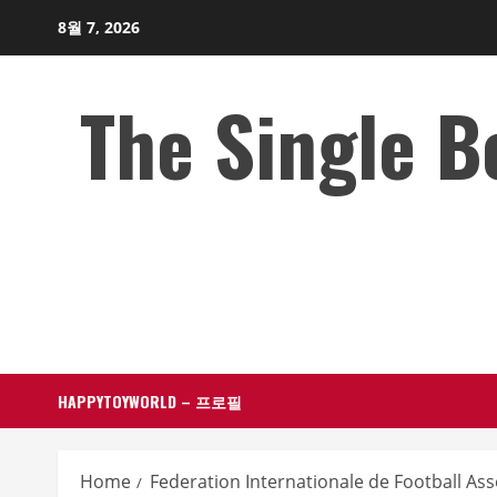
Skip
8월 7, 2026
to
content
The Single 
HAPPYTOYWORLD – 프로필
Home
Federation Internationale de Football Ass