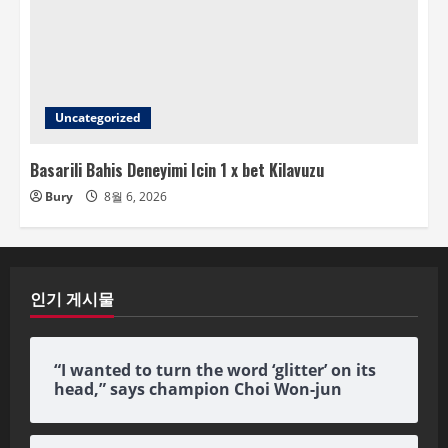
Uncategorized
Basarili Bahis Deneyimi Icin 1 x bet Kilavuzu
Bury
8월 6, 2026
인기 게시물
“I wanted to turn the word ‘glitter’ on its
head,” says champion Choi Won-jun