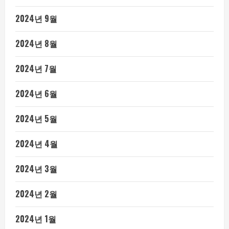
2024년 9월
2024년 8월
2024년 7월
2024년 6월
2024년 5월
2024년 4월
2024년 3월
2024년 2월
2024년 1월