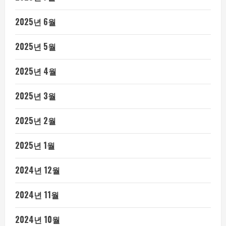
2025년 6월
2025년 5월
2025년 4월
2025년 3월
2025년 2월
2025년 1월
2024년 12월
2024년 11월
2024년 10월