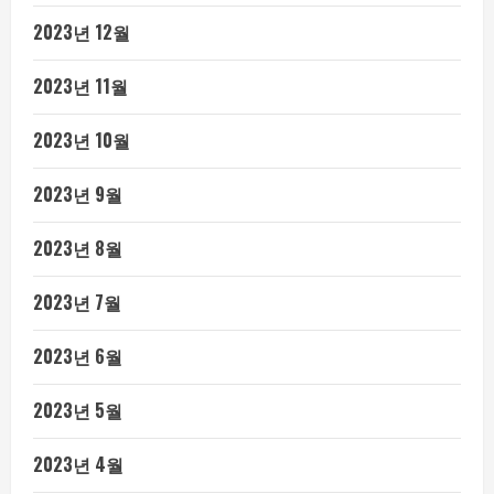
2023년 12월
2023년 11월
2023년 10월
2023년 9월
2023년 8월
2023년 7월
2023년 6월
2023년 5월
2023년 4월