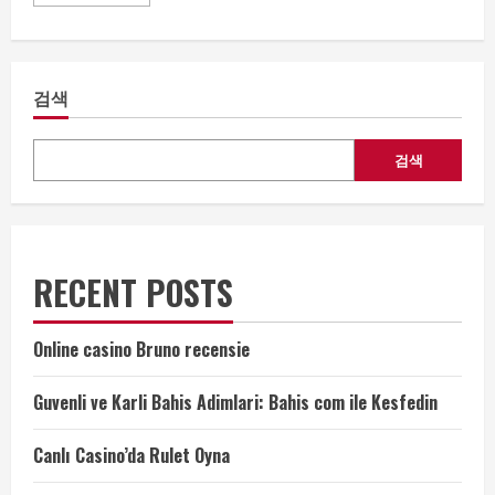
more
about
What
Should
You
Do
검색
To
A
Baccarat
Strategy?
검색
RECENT POSTS
Online casino Bruno recensie
Guvenli ve Karli Bahis Adimlari: Bahis com ile Kesfedin
Canlı Casino’da Rulet Oyna