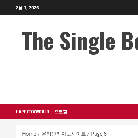
Skip
8월 7, 2026
to
content
The Single 
HAPPYTOYWORLD – 프로필
Home
온라인카지노사이트
Page 6