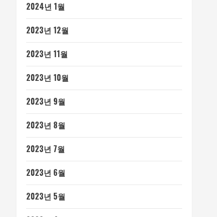
2024년 1월
2023년 12월
2023년 11월
2023년 10월
2023년 9월
2023년 8월
2023년 7월
2023년 6월
2023년 5월