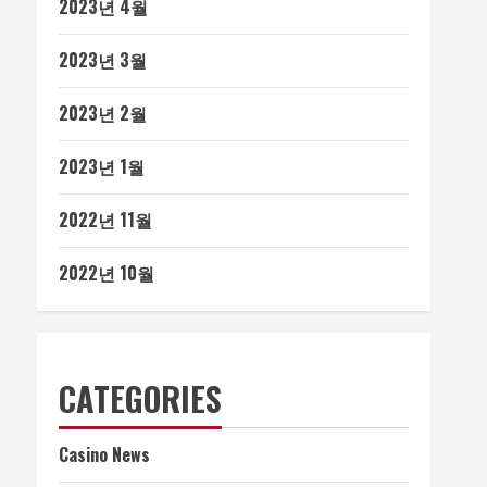
2023년 4월
2023년 3월
2023년 2월
2023년 1월
2022년 11월
2022년 10월
CATEGORIES
Casino News