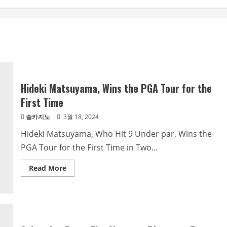
Hideki Matsuyama, Wins the PGA Tour for the
First Time
솔카지노
3월 18, 2024
Hideki Matsuyama, Who Hit 9 Under par, Wins the
PGA Tour for the First Time in Two...
Read
Read More
more
about
Hideki
Matsuyama,
Wins
the
PGA
Tour