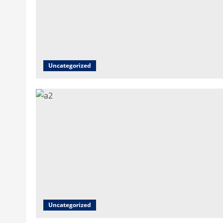
Uncategorized
Uncategorized