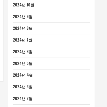
2024년 10월
2024년 9월
2024년 8월
2024년 7월
2024년 6월
2024년 5월
2024년 4월
2024년 3월
2024년 2월