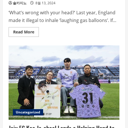
솔카지노
8월 13, 2024
‘What’s wrong with your head?’ Last year, England
made it illegal to inhale ‘laughing gas balloons’. If...
Read
Read More
more
about
‘What’s
wrong
with
your
head?’
Uncategorized