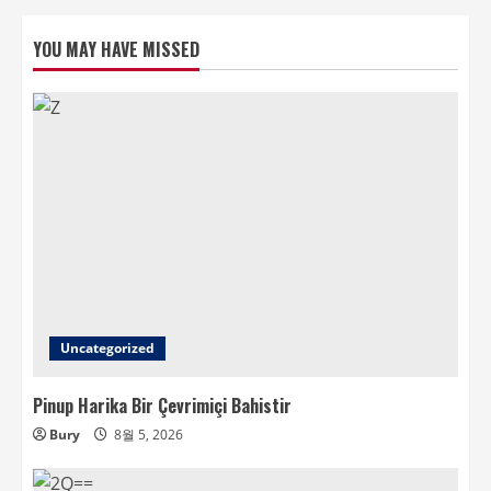
YOU MAY HAVE MISSED
Uncategorized
Pinup Harika Bir Çevrimiçi Bahistir
Bury
8월 5, 2026