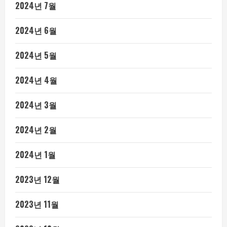
2024년 7월
2024년 6월
2024년 5월
2024년 4월
2024년 3월
2024년 2월
2024년 1월
2023년 12월
2023년 11월