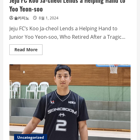
Jeju FC Koo Ja-cheol Lends a Helping Hand to
Yoo Yeon-soo
솔카지노
8월 1, 2024
Jeju FC’s Koo Ja-cheol Lends a Helping Hand to
Junior Yoo Yeon-soo, Who Retired After a Tragic...
Read
Read More
more
about
Jeju
FC
Koo
Ja-
cheol
Lends
a
Helping
Hand
to
Yoo
Yeon-
soo
Uncategorized