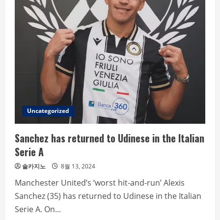
completely
reorganized
its
defense
lineup
Uncategorized
Sanchez has returned to Udinese in the Italian
Serie A
솔카지노
8월 13, 2024
Manchester United’s ‘worst hit-and-run’ Alexis
Sanchez (35) has returned to Udinese in the Italian
Serie A. On...