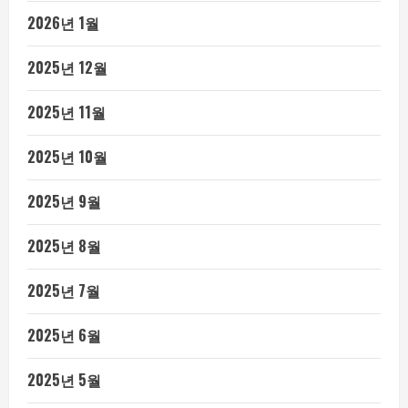
2026년 1월
2025년 12월
2025년 11월
2025년 10월
2025년 9월
2025년 8월
2025년 7월
2025년 6월
2025년 5월