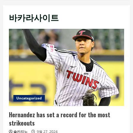
바카라사이트
Uncategorized
Hernandez has set a record for the most
strikeouts
솔카지노
9월 27, 2024