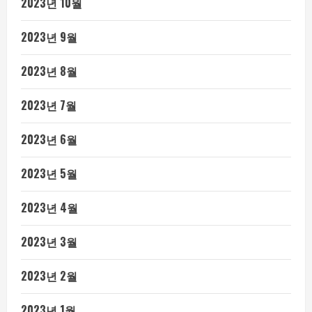
2023년 10월
2023년 9월
2023년 8월
2023년 7월
2023년 6월
2023년 5월
2023년 4월
2023년 3월
2023년 2월
2023년 1월