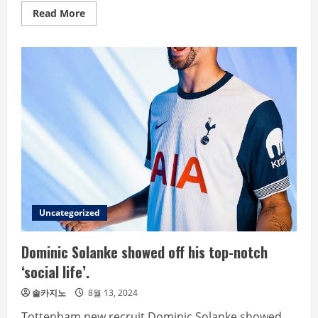
Read
Read More
more
about
Sanchez
has
returned
to
Udinese
in
the
Italian
Serie
A
Uncategorized
Dominic Solanke showed off his top-notch
‘social life’.
솔카지노
8월 13, 2024
Tottenham new recruit Dominic Solanke showed