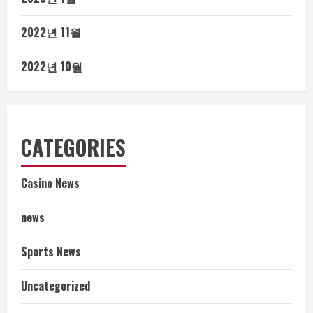
2022년 11월
2022년 10월
CATEGORIES
Casino News
news
Sports News
Uncategorized