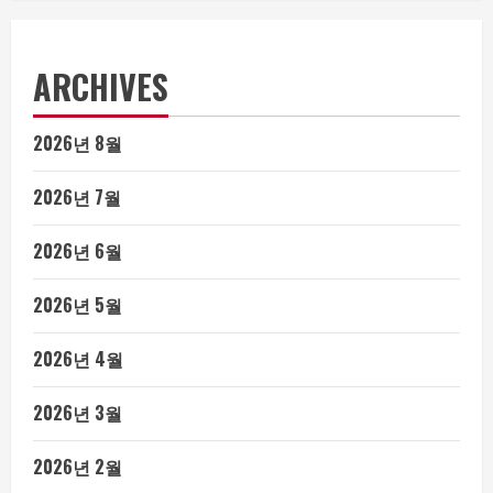
ARCHIVES
2026년 8월
2026년 7월
2026년 6월
2026년 5월
2026년 4월
2026년 3월
2026년 2월