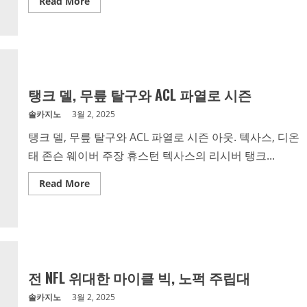
Read
Read More
more
about
마
스
터
스,
세
계
랭
탱크 델, 무릎 탈구와 ACL 파열로 시즌
킹
상
솔카지노
3월 2, 2025
위
50
위
탱크 델, 무릎 탈구와 ACL 파열로 시즌 아웃. 텍사스, 디온
권
에
태 존슨 웨이버 주장 휴스턴 텍사스의 리시버 탱크...
서
Read
Read More
more
about
탱
크
델,
무
릎
탈
구
전 NFL 위대한 마이클 빅, 노퍽 주립대
와
ACL
솔카지노
3월 2, 2025
파