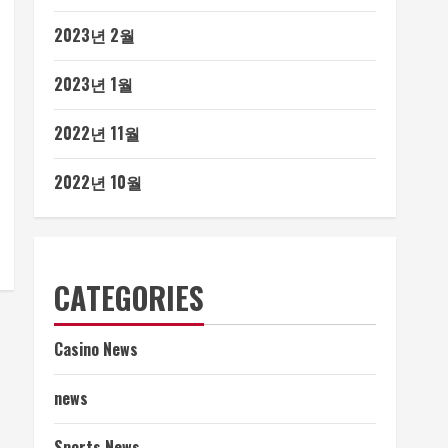
2023년 2월
2023년 1월
2022년 11월
2022년 10월
CATEGORIES
Casino News
news
Sports News