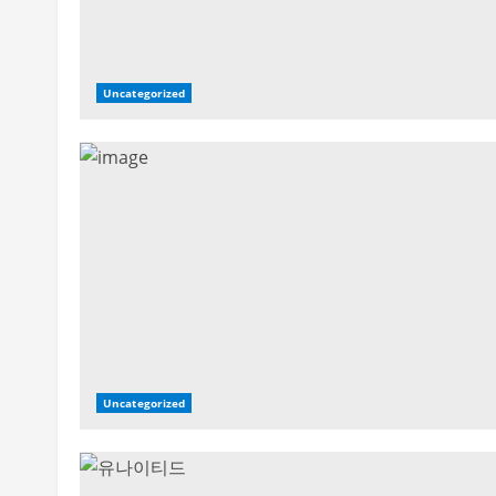
Uncategorized
Uncategorized