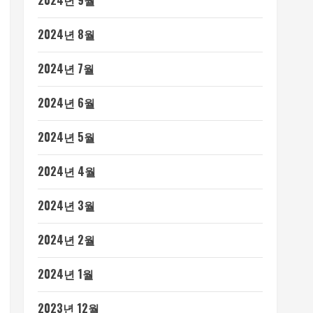
2024년 9월
2024년 8월
2024년 7월
2024년 6월
2024년 5월
2024년 4월
2024년 3월
2024년 2월
2024년 1월
2023년 12월