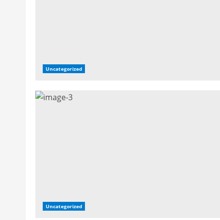
Uncategorized
Uncategorized