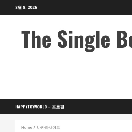
Skip
8월 8, 2026
to
content
The Single 
HAPPYTOYWORLD – 프로필
Home
바카라사이트