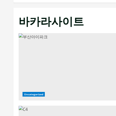
바카라사이트
Uncategorized