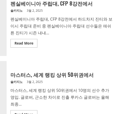
파
펜실베이니아 주립대, CFP 8강전에서
크,
연
솔카지노
3월 2, 2025
령
별
국
펜실베이니아 주립대, CFP 8강전에서 하드차지 진티와 보
가
대
이시 주립대 준비 중 펜실베이니아 주립대 선수들은 애쉬
표
·
튼 진티가 시즌 내내...
유
스
출
Read
Read More
신
more
유
about
망
펜
주
실
미
베
드
이
필
니
더
아
마스터스, 세계 랭킹 상위 50위권에서
이
주
수
립
솔카지노
3월 2, 2025
아
대,
영
CFP
입
8
마스터스, 세계 랭킹 상위 50위권에서 10명의 선수 추가
강
전
영입. 글로버, 근소한 차이로 진출 루카스 글로버는 올해
에
서
최종...