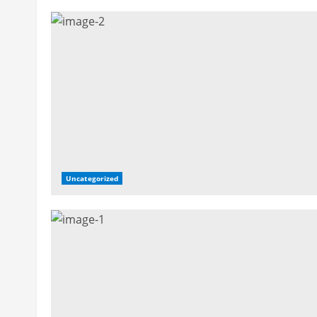
Uncategorized