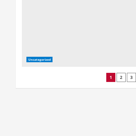
Uncategorized
글
1
2
3
내
비
게
이