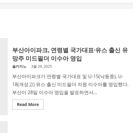
부산아이파크, 연령별 국가대표·유스 출신 유
망주 미드필더 이수아 영입
솔카지노
3월 29, 2025
부산아이파크가 연령별 국가대표 및 U-15(낙동중), U-
18(개성고) 유스 출신 미드필더 자원 이수아를 영입했다.
부산이 28일 이수아 영입을 발표하면서...
Read
Read More
more
about
부
산
아
이