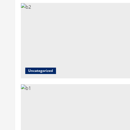
Uncategorized