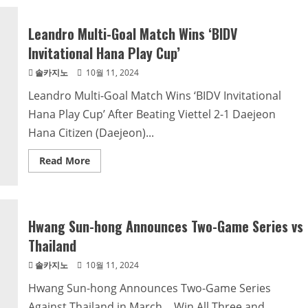
Jun-
ho,
Third
Leandro Multi-Goal Match Wins ‘BIDV
Assist
in
Invitational Hana Play Cup’
England
Second
솔카지노
10월 11, 2024
Division
Leandro Multi-Goal Match Wins ‘BIDV Invitational
Hana Play Cup’ After Beating Viettel 2-1 Daejeon
Hana Citizen (Daejeon)...
Read
Read More
more
about
Leandro
Multi-
Goal
Match
Hwang Sun-hong Announces Two-Game Series vs
Wins
‘BIDV
Thailand
Invitational
Hana
솔카지노
10월 11, 2024
Play
Cup’
Hwang Sun-hong Announces Two-Game Series
Against Thailand in March… Win All Three and