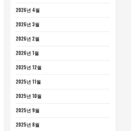
2026년 4월
2026년 3월
2026년 2월
2026년 1월
2025년 12월
2025년 11월
2025년 10월
2025년 9월
2025년 8월