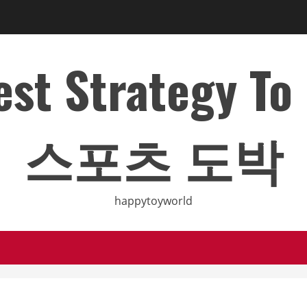
Best Strategy T
스포츠 도박
happytoyworld