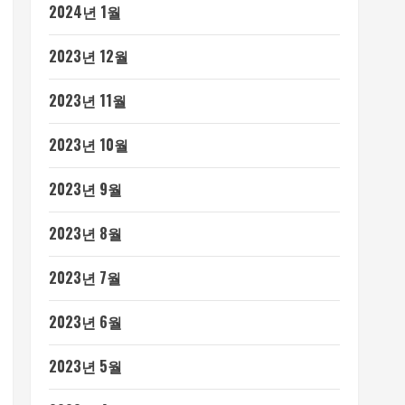
2024년 1월
2023년 12월
2023년 11월
2023년 10월
2023년 9월
2023년 8월
2023년 7월
2023년 6월
2023년 5월