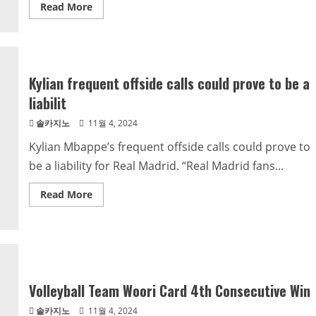
Read
Read More
more
about
Tottenham
search
for
a
successor
Kylian frequent offside calls could prove to be a
to
Son
liabilit
Heung-
min
솔카지노
11월 4, 2024
continues
Kylian Mbappe’s frequent offside calls could prove to
be a liability for Real Madrid. “Real Madrid fans...
Read
Read More
more
about
Kylian
frequent
offside
calls
could
prove
to
Volleyball Team Woori Card 4th Consecutive Win
be
a
솔카지노
11월 4, 2024
liabilit