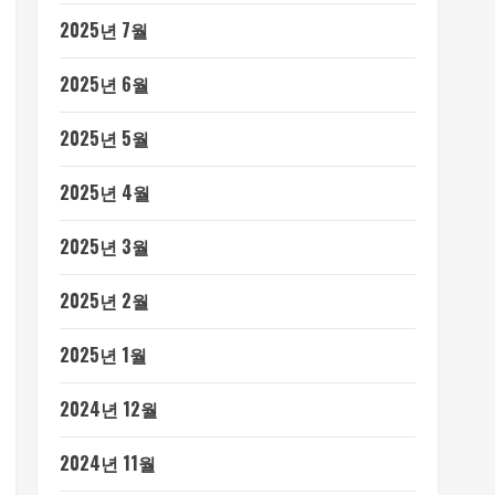
2025년 7월
2025년 6월
2025년 5월
2025년 4월
2025년 3월
2025년 2월
2025년 1월
2024년 12월
2024년 11월