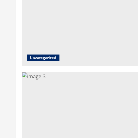
Uncategorized