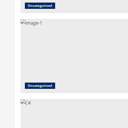
Uncategorized
Uncategorized