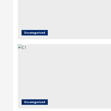
Uncategorized
Uncategorized