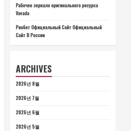
Рабочее зеркало оригинального ресурса
Vavada
Риобет Официальный Сайт Официальный
Сайт В России
ARCHIVES
2026년 8월
2026년 7월
2026년 6월
2026년 5월