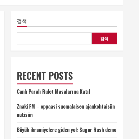
검색
검색
RECENT POSTS
Canlı Paralı Rulet Masalarına Katıl
Znaki FM – oppaasi suomalaisen ajankohtaisiin
uutisiin
Büyük ikramiyelere giden yol: Sugar Rush demo