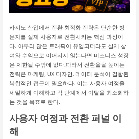
카지노 산업에서 전환 최적화 전략은 단순한 방
문자를 실제 사용자로 전환시키는 핵심 과정이
다. 아무리 많은 트래픽이 유입되더라도 실제 참
여와 수익으로 이어지지 않는다면 비즈니스 성장
은 제한될 수밖에 없다.따라서 전환율을 높이는
전략은 마케팅, UX 디자인, 데이터 분석이 결합된
복합적인 접근이 필요하다. 이는 사용자 여정을
세밀하게 이해하고 각 단계에서 이탈을 최소화하
는 것을 목표로 한다.
사용자 여정과 전환 퍼널 이
해