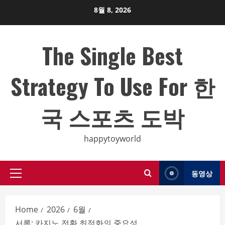
Skip
8월 8, 2026
to
content
The Single Best
Strategy To Use For 한
국 스포츠 도박
happytoyworld
동영상
Primary
Menu
Home
2026
6월
서론: 카지노 전환 최적화의 중요성