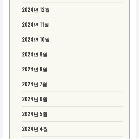
2024년 12월
2024년 11월
2024년 10월
2024년 9월
2024년 8월
2024년 7월
2024년 6월
2024년 5월
2024년 4월