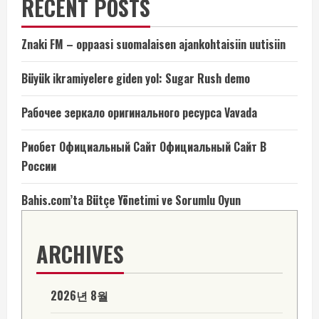
RECENT POSTS
Znaki FM – oppaasi suomalaisen ajankohtaisiin uutisiin
Büyük ikramiyelere giden yol: Sugar Rush demo
Рабочее зеркало оригинального ресурса Vavada
Риобет Официальный Сайт Официальный Сайт В
России
Bahis.com’ta Bütçe Yönetimi ve Sorumlu Oyun
ARCHIVES
2026년 8월