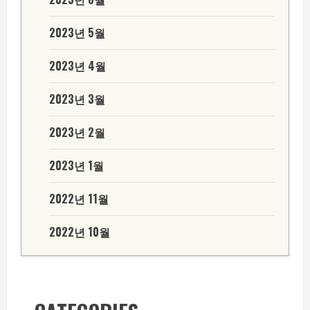
2023년 5월
2023년 4월
2023년 3월
2023년 2월
2023년 1월
2022년 11월
2022년 10월