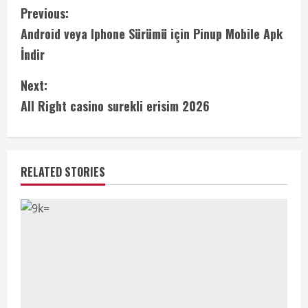
C
Previous:
Android veya Iphone Sürümü için Pinup Mobile Apk
o
İndir
n
Next:
t
All Right casino surekli erisim 2026
i
n
RELATED STORIES
u
e
R
e
a