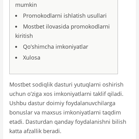
mumkin
Promokodlarni ishlatish usullari
Mostbet ilovasida promokodlarni
kiritish
Qo’shimcha imkoniyatlar
Xulosa
Mostbet sodiqlik dasturi yutuqlarni oshirish
uchun o’ziga xos imkoniyatlarni taklif qiladi.
Ushbu dastur doimiy foydalanuvchilarga
bonuslar va maxsus imkoniyatlarni taqdim
etadi. Dasturdan qanday foydalanishni bilish
katta afzallik beradi.