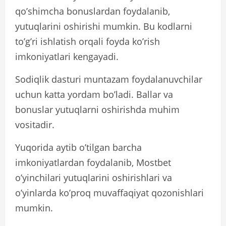
qo’shimcha bonuslardan foydalanib,
yutuqlarini oshirishi mumkin. Bu kodlarni
to’g’ri ishlatish orqali foyda ko’rish
imkoniyatlari kengayadi.
Sodiqlik dasturi muntazam foydalanuvchilar
uchun katta yordam bo’ladi. Ballar va
bonuslar yutuqlarni oshirishda muhim
vositadir.
Yuqorida aytib o’tilgan barcha
imkoniyatlardan foydalanib, Mostbet
o’yinchilari yutuqlarini oshirishlari va
o’yinlarda ko’proq muvaffaqiyat qozonishlari
mumkin.