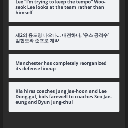
Lee “I’m trying to keep the tempo” Woo-
seok Lee looks at the team rather than
himself
제2의 윤도영 나오나… 대전하나, ‘유스 공격수’
김현오와 준프로 계약
Manchester has completely reorganized
its defense lineup
Kia hires coaches Jung Jae-hoon and Lee
Dong-gul, bids farewell to coaches Seo Jae-
eung and Byun Jung-chul