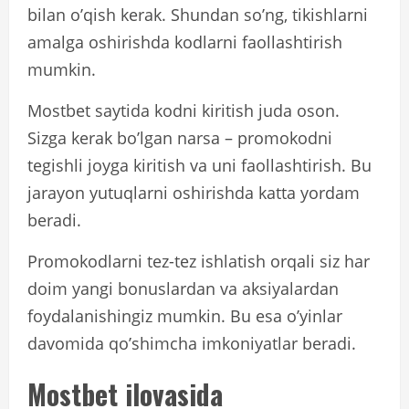
bilan o’qish kerak. Shundan so’ng, tikishlarni
amalga oshirishda kodlarni faollashtirish
mumkin.
Mostbet saytida kodni kiritish juda oson.
Sizga kerak bo’lgan narsa – promokodni
tegishli joyga kiritish va uni faollashtirish. Bu
jarayon yutuqlarni oshirishda katta yordam
beradi.
Promokodlarni tez-tez ishlatish orqali siz har
doim yangi bonuslardan va aksiyalardan
foydalanishingiz mumkin. Bu esa o’yinlar
davomida qo’shimcha imkoniyatlar beradi.
Mostbet ilovasida