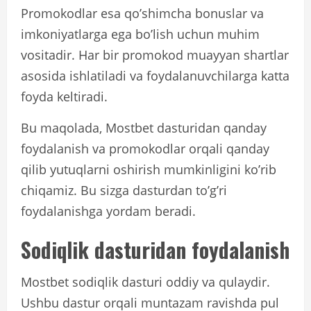
Promokodlar esa qo’shimcha bonuslar va
imkoniyatlarga ega bo’lish uchun muhim
vositadir. Har bir promokod muayyan shartlar
asosida ishlatiladi va foydalanuvchilarga katta
foyda keltiradi.
Bu maqolada, Mostbet dasturidan qanday
foydalanish va promokodlar orqali qanday
qilib yutuqlarni oshirish mumkinligini ko’rib
chiqamiz. Bu sizga dasturdan to’g’ri
foydalanishga yordam beradi.
Sodiqlik dasturidan foydalanish
Mostbet sodiqlik dasturi oddiy va qulaydir.
Ushbu dastur orqali muntazam ravishda pul