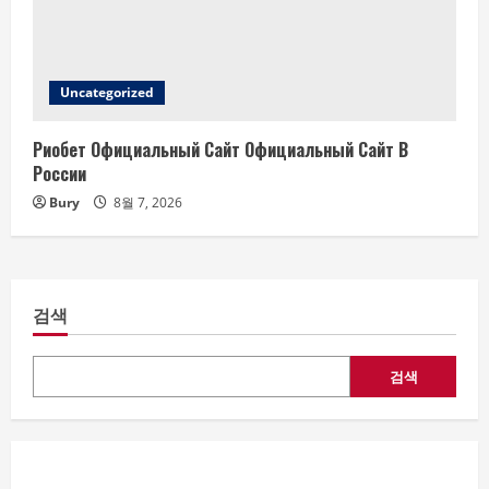
Uncategorized
Риобет Официальный Сайт Официальный Сайт В
России
Bury
8월 7, 2026
검색
검색