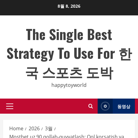
Skip
8월 8, 2026
to
content
The Single Best
Strategy To Use For 한
국 스포츠 도박
happytoyworld
동영상
Primary
Menu
Home
2026
3월
Mostbet uz 90 qollab-quvvatlash: Qol korsatish va