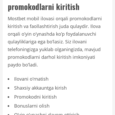
promokodlarni kiritish
Mostbet mobil ilovasi orqali promokodlarni
kiritish va faollashtirish juda qulaydir. Ilova
orqali o’yin o’ynashda ko’p foydalanuvchi
qulayliklariga ega bo’lasiz. Siz ilovani
telefoningizga yuklab olganingizda, mavjud
promokodlarni darhol kiritish imkoniyati
paydo bo’ladi.
Ilovani o’rnatish
Shaxsiy akkauntga kirish
Promokodni kiritish
Bonuslarni olish
O’yin o’ynashni davom ettirish