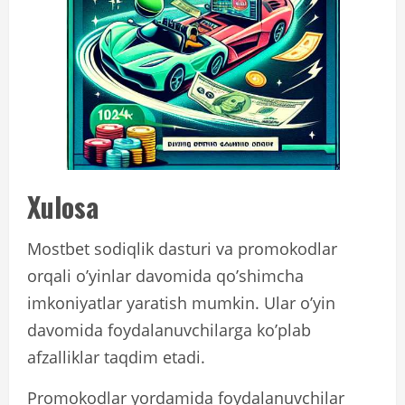
Xulosa
Mostbet sodiqlik dasturi va promokodlar
orqali o’yinlar davomida qo’shimcha
imkoniyatlar yaratish mumkin. Ular o’yin
davomida foydalanuvchilarga ko’plab
afzalliklar taqdim etadi.
Promokodlar yordamida foydalanuvchilar