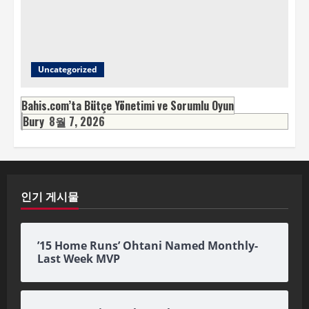
Uncategorized
Bahis.com’ta Bütçe Yönetimi ve Sorumlu Oyun
Bury
8월 7, 2026
인기 게시물
’15 Home Runs’ Ohtani Named Monthly-
Last Week MVP