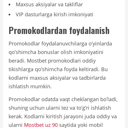
Maxsus aksiyalar va takliflar
VIP dasturlarga kirish imkoniyati
Promokodlardan foydalanish
Promokodlar foydalanuvchilarga o’yinlarda
qo’shimcha bonuslar olish imkoniyatini
beradi. Mostbet promokodlari oddiy
tikishlarga qo’shimcha foyda keltiradi. Bu
kodlarni maxsus aksiyalar va tadbirlarda
ishlatish mumkin.
Promokodlar odatda vaqt cheklangan bo’ladi,
shuning uchun ularni tez va to’g’ri ishlatish
kerak. Kodlarni kiritish jarayoni juda oddiy va
ularni
Mostbet uz 90
saytida yoki mobil