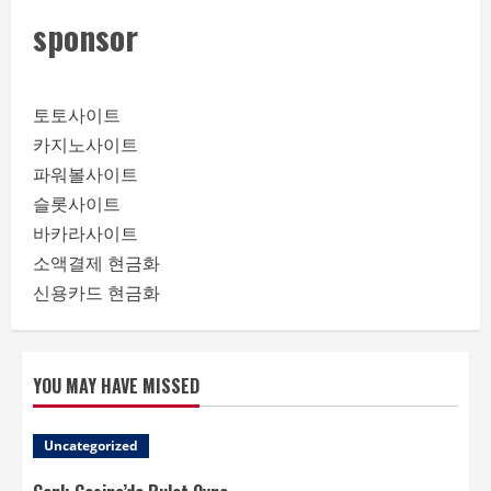
sponsor
토토사이트
카지노사이트
파워볼사이트
슬롯사이트
바카라사이트
소액결제 현금화
신용카드 현금화
YOU MAY HAVE MISSED
Uncategorized