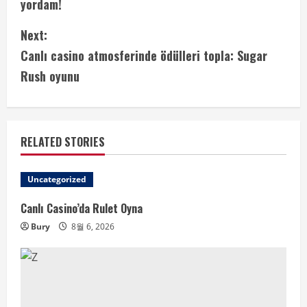
yordam!
n
Next:
t
Canlı casino atmosferinde ödülleri topla: Sugar
i
Rush oyunu
n
u
RELATED STORIES
e
Uncategorized
R
Canlı Casino’da Rulet Oyna
e
Bury
8월 6, 2026
a
d