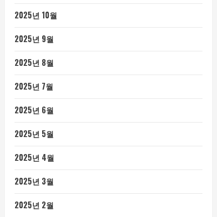
2025년 10월
2025년 9월
2025년 8월
2025년 7월
2025년 6월
2025년 5월
2025년 4월
2025년 3월
2025년 2월