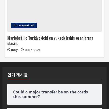
Uncategorized
Mariobet ile Turkiye’deki en yuksek bahis oranlarına
ulasın.
Bury
8월 6, 2026
인기 게시물
Could a major transfer be on the cards
this summer?