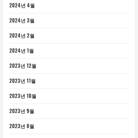
2024년 4월
2024년 3월
2024년 2월
2024년 1월
2023년 12월
2023년 11월
2023년 10월
2023년 9월
2023년 8월