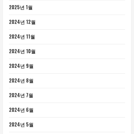
2025년 1월
2024년 12월
2024년 11월
2024년 10월
2024년 9월
2024년 8월
2024년 7월
2024년 6월
2024년 5월