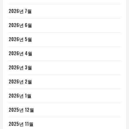
2026년 7월
2026년 6월
2026년 5월
2026년 4월
2026년 3월
2026년 2월
2026년 1월
2025년 12월
2025년 11월