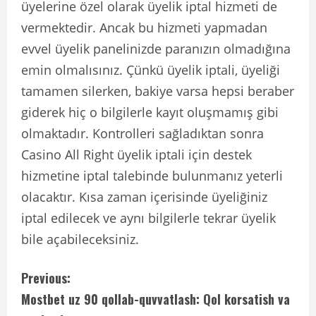
üyelerine özel olarak üyelik iptal hizmeti de
vermektedir. Ancak bu hizmeti yapmadan
evvel üyelik panelinizde paranızın olmadığına
emin olmalısınız. Çünkü üyelik iptali, üyeliği
tamamen silerken, bakiye varsa hepsi beraber
giderek hiç o bilgilerle kayıt oluşmamış gibi
olmaktadır. Kontrolleri sağladıktan sonra
Casino All Right üyelik iptali için destek
hizmetine iptal talebinde bulunmanız yeterli
olacaktır. Kısa zaman içerisinde üyeliğiniz
iptal edilecek ve aynı bilgilerle tekrar üyelik
bile açabileceksiniz.
C
Previous:
Mostbet uz 90 qollab-quvvatlash: Qol korsatish va
o