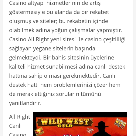
Casino altyapı hizmetlerinin de artış
göstermesiyle bu alanda da bir rekabet
oluşmuş ve siteler; bu rekabetin içinde
olabilmek adına yoğun çalışmalar yapmıştır.
Casino All Right yeni sitesi ile casino çeşitliliği
sağlayan yegane sitelerin başında
gelmekteydi. Bir bahis sitesinin üyelerine
kaliteli hizmet sunabilmesi adına canlı destek
hattına sahip olması gerekmektedir. Canlı
destek hattı hem problemlerinizi çözer hem
de merak ettiğiniz soruların tümünü
yanıtlandırır.
All Right
Canlı
Casino