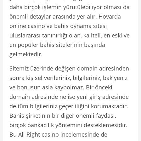
daha birçok işlemin yürütülebiliyor olması da
önemli detaylar arasında yer alır. Hovarda
online casino ve bahis oynama sitesi
uluslararası tanınırlığı olan, kaliteli, en eski ve
en popüler bahis sitelerinin başında
gelmektedir.
Sitemiz üzerinde değişen domain adresinden
sonra kişisel verileriniz, bilgileriniz, bakiyeniz
ve bonusun asla kaybolmaz. Bir önceki
domain adresinde ne ise yeni giriş adresinde
de tüm bilgileriniz geçerliliğini korumaktadır.
Bahis şirketinin bir diğer önemli faydası,
birçok bankacılık yöntemini desteklemesidir.
Bu All Right casino incelemesinde de