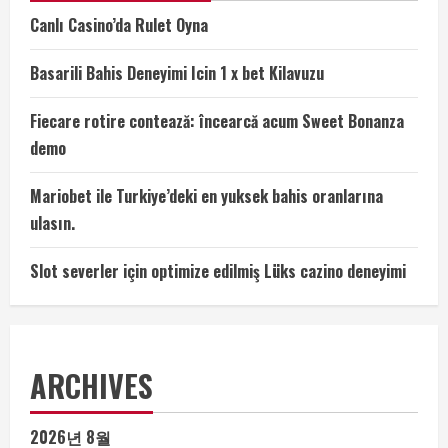
Canlı Casino’da Rulet Oyna
Basarili Bahis Deneyimi Icin 1 x bet Kilavuzu
Fiecare rotire contează: încearcă acum Sweet Bonanza
demo
Mariobet ile Turkiye’deki en yuksek bahis oranlarına
ulasın.
Slot severler için optimize edilmiş Lüks cazino deneyimi
ARCHIVES
2026년 8월