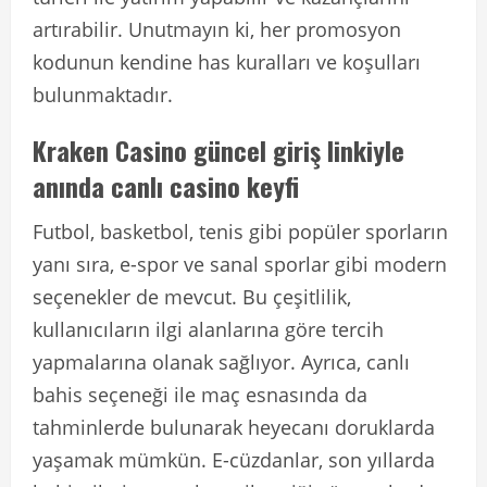
artırabilir. Unutmayın ki, her promosyon
kodunun kendine has kuralları ve koşulları
bulunmaktadır.
Kraken Casino güncel giriş linkiyle
anında canlı casino keyfi
Futbol, basketbol, tenis gibi popüler sporların
yanı sıra, e-spor ve sanal sporlar gibi modern
seçenekler de mevcut. Bu çeşitlilik,
kullanıcıların ilgi alanlarına göre tercih
yapmalarına olanak sağlıyor. Ayrıca, canlı
bahis seçeneği ile maç esnasında da
tahminlerde bulunarak heyecanı doruklarda
yaşamak mümkün. E-cüzdanlar, son yıllarda