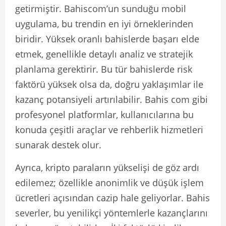
getirmiştir. Bahiscom’un sunduğu mobil
uygulama, bu trendin en iyi örneklerinden
biridir. Yüksek oranlı bahislerde başarı elde
etmek, genellikle detaylı analiz ve stratejik
planlama gerektirir. Bu tür bahislerde risk
faktörü yüksek olsa da, doğru yaklaşımlar ile
kazanç potansiyeli artırılabilir. Bahis com gibi
profesyonel platformlar, kullanıcılarına bu
konuda çeşitli araçlar ve rehberlik hizmetleri
sunarak destek olur.
Ayrıca, kripto paraların yükselişi de göz ardı
edilemez; özellikle anonimlik ve düşük işlem
ücretleri açısından cazip hale geliyorlar. Bahis
severler, bu yenilikçi yöntemlerle kazançlarını