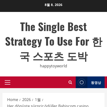
Skip
8월 8, 2026
to
content
The Single Best
Strategy To Use For 한
국 스포츠 도박
happytoyworld
동영상
Primary
Menu
Home
2026
1월
Her dönüşte sürpriz ödüller Bahiscom casino