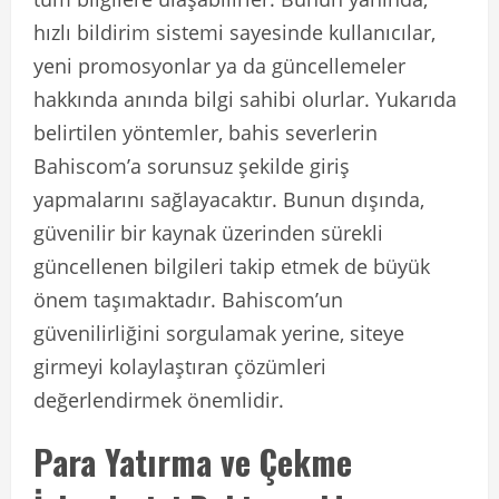
hızlı bildirim sistemi sayesinde kullanıcılar,
yeni promosyonlar ya da güncellemeler
hakkında anında bilgi sahibi olurlar. Yukarıda
belirtilen yöntemler, bahis severlerin
Bahiscom’a sorunsuz şekilde giriş
yapmalarını sağlayacaktır. Bunun dışında,
güvenilir bir kaynak üzerinden sürekli
güncellenen bilgileri takip etmek de büyük
önem taşımaktadır. Bahiscom’un
güvenilirliğini sorgulamak yerine, siteye
girmeyi kolaylaştıran çözümleri
değerlendirmek önemlidir.
Para Yatırma ve Çekme