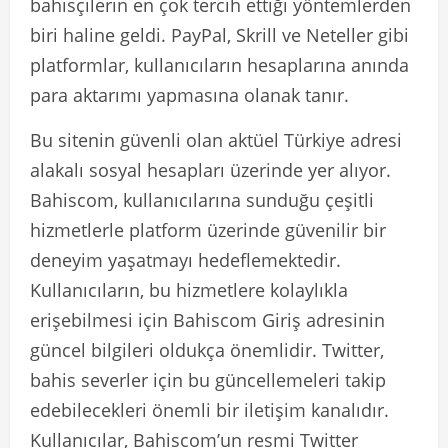
bahisçilerin en çok tercih ettiği yöntemlerden
biri haline geldi. PayPal, Skrill ve Neteller gibi
platformlar, kullanıcıların hesaplarına anında
para aktarımı yapmasına olanak tanır.
Bu sitenin güvenli olan aktüel Türkiye adresi
alakalı sosyal hesapları üzerinde yer alıyor.
Bahiscom, kullanıcılarına sunduğu çeşitli
hizmetlerle platform üzerinde güvenilir bir
deneyim yaşatmayı hedeflemektedir.
Kullanıcıların, bu hizmetlere kolaylıkla
erişebilmesi için Bahiscom Giriş adresinin
güncel bilgileri oldukça önemlidir. Twitter,
bahis severler için bu güncellemeleri takip
edebilecekleri önemli bir iletişim kanalıdır.
Kullanıcılar, Bahiscom’un resmi Twitter