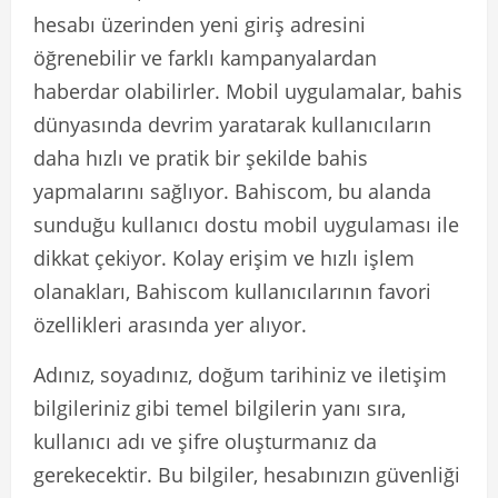
hesabı üzerinden yeni giriş adresini
öğrenebilir ve farklı kampanyalardan
haberdar olabilirler. Mobil uygulamalar, bahis
dünyasında devrim yaratarak kullanıcıların
daha hızlı ve pratik bir şekilde bahis
yapmalarını sağlıyor. Bahiscom, bu alanda
sunduğu kullanıcı dostu mobil uygulaması ile
dikkat çekiyor. Kolay erişim ve hızlı işlem
olanakları, Bahiscom kullanıcılarının favori
özellikleri arasında yer alıyor.
Adınız, soyadınız, doğum tarihiniz ve iletişim
bilgileriniz gibi temel bilgilerin yanı sıra,
kullanıcı adı ve şifre oluşturmanız da
gerekecektir. Bu bilgiler, hesabınızın güvenliği