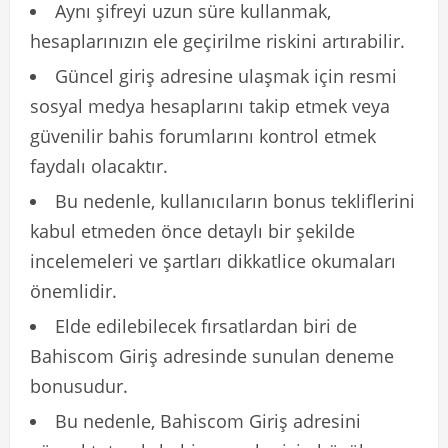
Aynı şifreyi uzun süre kullanmak,
hesaplarınızın ele geçirilme riskini artırabilir.
Güncel giriş adresine ulaşmak için resmi
sosyal medya hesaplarını takip etmek veya
güvenilir bahis forumlarını kontrol etmek
faydalı olacaktır.
Bu nedenle, kullanıcıların bonus tekliflerini
kabul etmeden önce detaylı bir şekilde
incelemeleri ve şartları dikkatlice okumaları
önemlidir.
Elde edilebilecek fırsatlardan biri de
Bahiscom Giriş adresinde sunulan deneme
bonusudur.
Bu nedenle, Bahiscom Giriş adresini