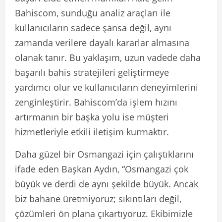
Bahiscom, sunduğu analiz araçları ile
kullanıcıların sadece şansa değil, aynı
zamanda verilere dayalı kararlar almasına
olanak tanır. Bu yaklaşım, uzun vadede daha
başarılı bahis stratejileri geliştirmeye
yardımcı olur ve kullanıcıların deneyimlerini
zenginleştirir. Bahiscom’da işlem hızını
artırmanın bir başka yolu ise müşteri
hizmetleriyle etkili iletişim kurmaktır.
Daha güzel bir Osmangazi için çalıştıklarını
ifade eden Başkan Aydın, “Osmangazi çok
büyük ve derdi de aynı şekilde büyük. Ancak
biz bahane üretmiyoruz; sıkıntıları değil,
çözümleri ön plana çıkartıyoruz. Ekibimizle