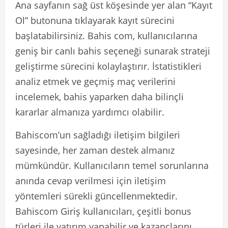
Ana sayfanın sağ üst köşesinde yer alan “Kayıt
Ol” butonuna tıklayarak kayıt sürecini
başlatabilirsiniz. Bahis com, kullanıcılarına
geniş bir canlı bahis seçeneği sunarak strateji
geliştirme sürecini kolaylaştırır. İstatistikleri
analiz etmek ve geçmiş maç verilerini
incelemek, bahis yaparken daha bilinçli
kararlar almanıza yardımcı olabilir.
Bahiscom’un sağladığı iletişim bilgileri
sayesinde, her zaman destek almanız
mümkündür. Kullanıcıların temel sorunlarına
anında cevap verilmesi için iletişim
yöntemleri sürekli güncellenmektedir.
Bahiscom Giriş kullanıcıları, çeşitli bonus
türleri ile yatırım yapabilir ve kazançlarını