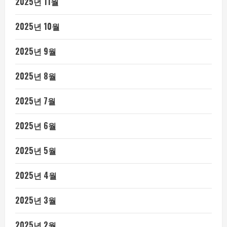
2025년 11월
2025년 10월
2025년 9월
2025년 8월
2025년 7월
2025년 6월
2025년 5월
2025년 4월
2025년 3월
2025년 2월