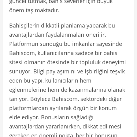
güncel tutmak, bahis severler için büyük
önem taşımaktadır.
Bahisçilerin dikkatli planlama yaparak bu
avantajlardan faydalanmaları önerilir.
Platformun sunduğu bu imkanlar sayesinde
Bahiscom, kullanıcılarına sadece bir bahis
sitesi olmanın ötesinde bir topluluk deneyimi
sunuyor. Bilgi paylaşımını ve işbirliğini teşvik
eden bu yapı, kullanıcıların hem
eğlenmelerine hem de kazanmalarına olanak
tanıyor. Böylece Bahiscom, sektördeki diğer
platformlardan ayrılarak özgün bir konum
elde ediyor. Bonusların sağladığı
avantajlardan yararlanırken, dikkat edilmesi
gereken en önemli nokta, her bir bonusun