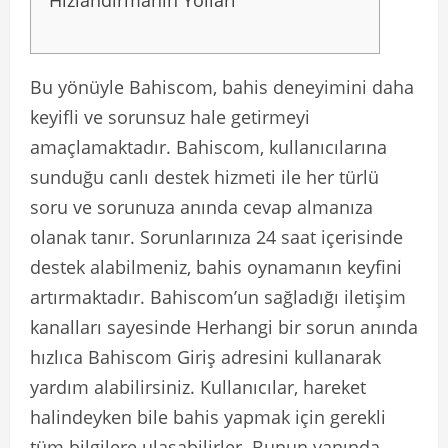
Bu yönüyle Bahiscom, bahis deneyimini daha
keyifli ve sorunsuz hale getirmeyi
amaçlamaktadır. Bahiscom, kullanıcılarına
sunduğu canlı destek hizmeti ile her türlü
soru ve sorunuza anında cevap almanıza
olanak tanır. Sorunlarınıza 24 saat içerisinde
destek alabilmeniz, bahis oynamanın keyfini
artırmaktadır. Bahiscom’un sağladığı iletişim
kanalları sayesinde Herhangi bir sorun anında
hızlıca Bahiscom Giriş adresini kullanarak
yardım alabilirsiniz. Kullanıcılar, hareket
halindeyken bile bahis yapmak için gerekli
tüm bilgilere ulaşabilirler. Bunun yanında,