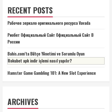
RECENT POSTS
Рабочее зеркало оригинального ресурса Vavada
Риобет Официальный Сайт Официальный Сайт В
России
Bahis.com’ta Bütçe Yönetimi ve Sorumlu Oyun
Rokubet apk indir işlemi nasıl yapılır?
Hamster Game Gambling 101: A New Slot Experience
ARCHIVES