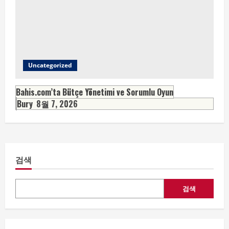
Uncategorized
Bahis.com’ta Bütçe Yönetimi ve Sorumlu Oyun
Bury
8월 7, 2026
검색
검색