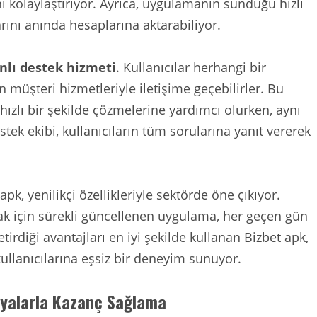
i kolaylaştırıyor. Ayrıca, uygulamanın sunduğu hızlı
arını anında hesaplarına aktarabiliyor.
nlı destek hizmeti
. Kullanıcılar herhangi bir
an müşteri hizmetleriyle iletişime geçebilirler. Bu
ı hızlı bir şekilde çözmelerine yardımcı olurken, aynı
ek ekibi, kullanıcıların tüm sorularına yanıt vererek
pk, yenilikçi özellikleriyle sektörde öne çıkıyor.
k için sürekli güncellenen uygulama, her geçen gün
tirdiği avantajları en iyi şekilde kullanan Bizbet apk,
ullanıcılarına eşsiz bir deneyim sunuyor.
nyalarla Kazanç Sağlama