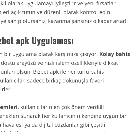
ekli olarak uygulamayı iyileştirir ve yeni fırsatlar
leri açık tutun ve düzenli olarak kontrol edin.
giye sahip olursanız, kazanma şansınız o kadar artar!
izbet apk Uygulaması
n bir uygulama olarak karşımıza çıkıyor.
Kolay bahis
ostu arayüzü ve hızlı işlem özellikleriyle dikkat
yunları olsun, Bizbet apk ile her türlü bahis
llanıcılar, sadece birkaç dokunuşla favori
rler.
emleri
, kullanıcıların en çok önem verdiği
çenekleri sunarak her kullanıcının kendine uygun bir
havalesi ya da dijital cüzdanlar gibi çeşitli