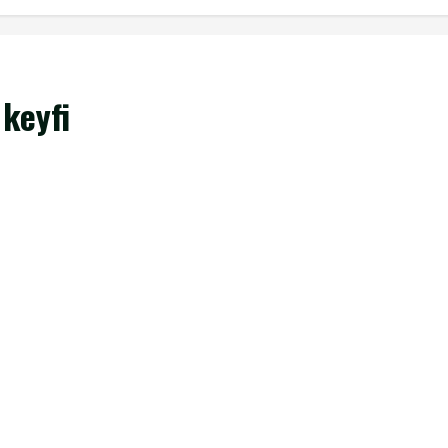
 keyfi