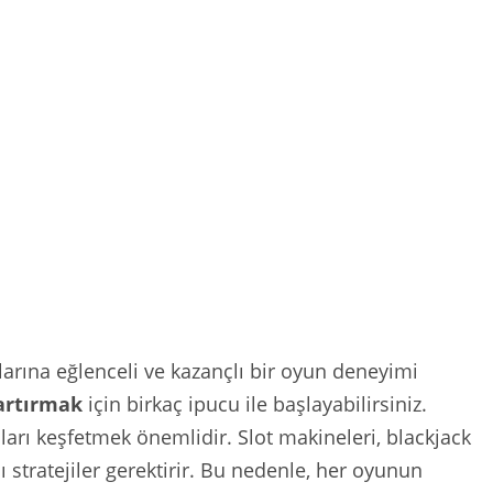
ılarına eğlenceli ve kazançlı bir oyun deneyimi
 artırmak
için birkaç ipucu ile başlayabilirsiniz.
arı keşfetmek önemlidir. Slot makineleri, blackjack
klı stratejiler gerektirir. Bu nedenle, her oyunun