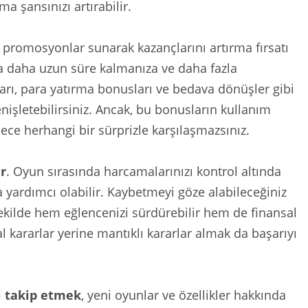
ma şansınızı artırabilir.
 promosyonlar sunarak kazançlarını artırma fırsatı
a daha uzun süre kalmanıza ve daha fazla
arı, para yatırma bonusları ve bedava dönüşler gibi
nişletebilirsiniz. Ancak, bu bonusların kullanım
ece herhangi bir sürprizle karşılaşmazsınız.
r
. Oyun sırasında harcamalarınızı kontrol altında
yardımcı olabilir. Kaybetmeyi göze alabileceğiniz
şekilde hem eğlencenizi sürdürebilir hem de finansal
l kararlar yerine mantıklı kararlar almak da başarıyı
 takip etmek
, yeni oyunlar ve özellikler hakkında