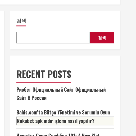
검색
검색
RECENT POSTS
Риобет Официальный Сайт Официальный
Сайт В России
Bahis.com’ta Bütçe Yönetimi ve Sorumlu Oyun
Rokubet apk indir işlemi nasıl yapılır?
Hamster Game Gambling 101: A New Slot