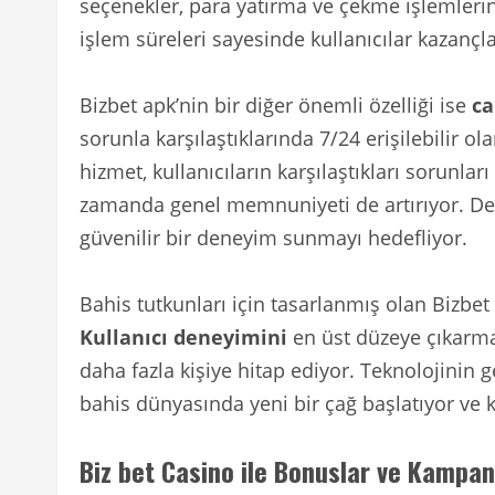
seçenekler, para yatırma ve çekme işlemlerin
işlem süreleri sayesinde kullanıcılar kazançl
Bizbet apk’nin bir diğer önemli özelliği ise
ca
sorunla karşılaştıklarında 7/24 erişilebilir ol
hizmet, kullanıcıların karşılaştıkları sorunlar
zamanda genel memnuniyeti de artırıyor. Dest
güvenilir bir deneyim sunmayı hedefliyor.
Bahis tutkunları için tasarlanmış olan Bizbet a
Kullanıcı deneyimini
en üst düzeye çıkarma
daha fazla kişiye hitap ediyor. Teknolojinin ge
bahis dünyasında yeni bir çağ başlatıyor ve k
Biz bet Casino ile Bonuslar ve Kampa