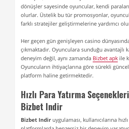
dönüşler sayesinde oyuncular, kendi paralar
olurlar. Üstelik bu tür promosyonlar, oyuncu
farklı stratejiler geliştirmelerine yardımcı olu
Her geçen gün genişleyen casino dünyasınd
çıkmaktadır. Oyunculara sunduğu avantajlı k
deneyim değil, aynı zamanda
Bizbet apk
ile 
Oyuncuların ihtiyaçlarına göre sürekli güncell
platform haline getirmektedir.
Hızlı Para Yatırma Seçenekler
Bizbet Indir
Bizbet Indir
uygulaması, kullanıcılarına hızl
platformlarda benzersiz bir deneyim yaşatı