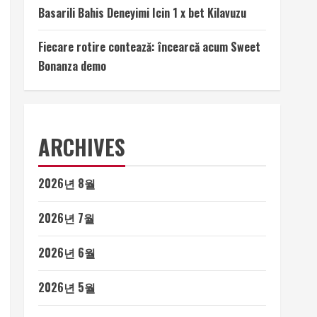
Basarili Bahis Deneyimi Icin 1 x bet Kilavuzu
Fiecare rotire contează: încearcă acum Sweet
Bonanza demo
ARCHIVES
2026년 8월
2026년 7월
2026년 6월
2026년 5월