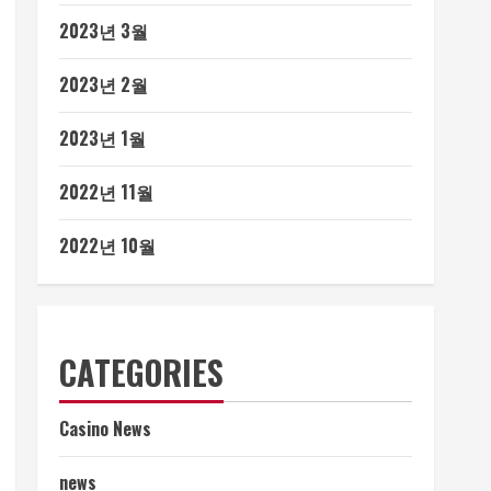
2023년 3월
2023년 2월
2023년 1월
2022년 11월
2022년 10월
CATEGORIES
Casino News
news