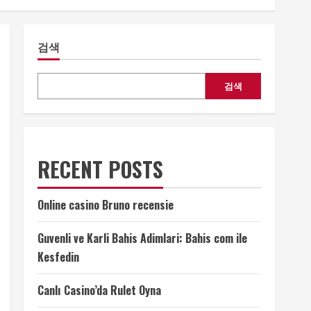
검색
검색
RECENT POSTS
Online casino Bruno recensie
Guvenli ve Karli Bahis Adimlari: Bahis com ile
Kesfedin
Canlı Casino’da Rulet Oyna