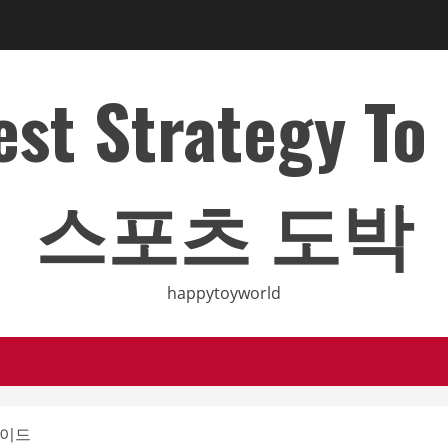
Best Strategy T
스포츠 도박
happytoyworld
가이드