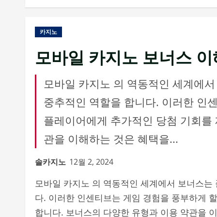
카지노
모바일 카지노 보너스 이
모바일 카지노 의 역동적인 세계에서
중추적인 역할을 합니다. 이러한 인
플레이어에게 추가적인 당첨 기회를 
관을 이해하는 것은 혜택을...
솔카지노
12월 2, 2024
모바일 카지노 의 역동적인 세계에서 보너스는
다. 이러한 인센티브는 게임 경험을 풍부하게 
합니다. 보너스의 다양한 유형과 이용 약관을