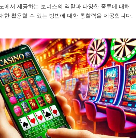
지노에서 제공하는 보너스의 역할과 다양한 종류에 대해
대한 활용할 수 있는 방법에 대한 통찰력을 제공합니다.