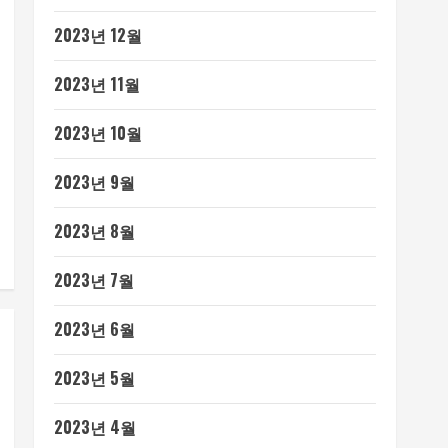
2023년 12월
2023년 11월
2023년 10월
2023년 9월
2023년 8월
2023년 7월
2023년 6월
2023년 5월
2023년 4월