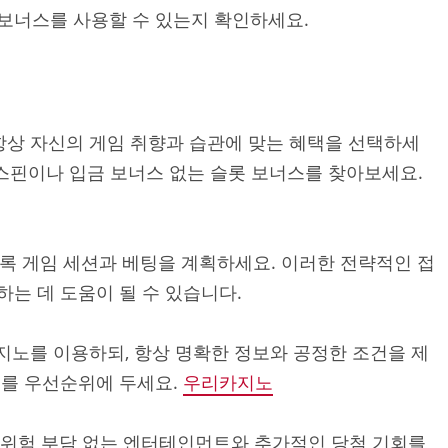
보너스를 사용할 수 있는지 확인하세요.
항상 자신의 게임 취향과 습관에 맞는 혜택을 선택하세
 스핀이나 입금 보너스 없는 슬롯 보너스를 찾아보세요.
도록 게임 세션과 베팅을 계획하세요. 이러한 전략적인 접
는 데 도움이 될 수 있습니다.
지노를 이용하되, 항상 명확한 정보와 공정한 조건을 제
트를 우선순위에 두세요.
우리카지노
 위험 부담 없는 엔터테인먼트와 추가적인 당첨 기회를