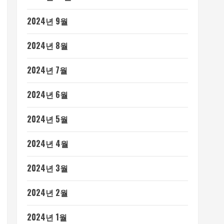
2024년 9월
2024년 8월
2024년 7월
2024년 6월
2024년 5월
2024년 4월
2024년 3월
2024년 2월
2024년 1월