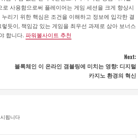
으로 사용함으로써 플레이어는 게임 세션을 크게 향상시
을 누리기 위한 핵심은 조건을 이해하고 정보에 입각한 결
그렇듯이, 책임감 있는 게임을 최우선 과제로 삼아 보너스
야 합니다.
파워볼사이트 추천
Next:
블록체인 이 온라인 갬블링에 미치는 영향: 디지털
카지노 환경의 혁신
표시됩니다