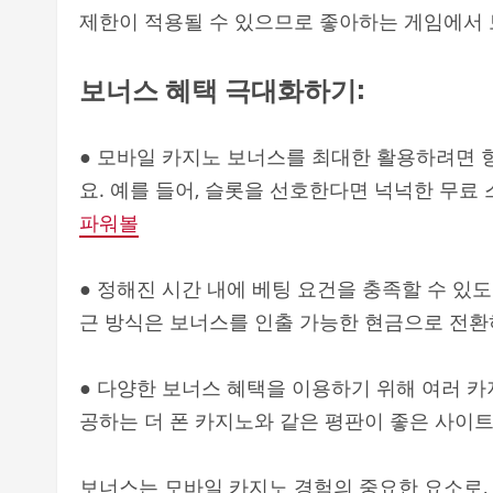
제한이 적용될 수 있으므로 좋아하는 게임에서 
보너스 혜택 극대화하기:
● 모바일 카지노 보너스를 최대한 활용하려면 
요. 예를 들어, 슬롯을 선호한다면 넉넉한 무료
파워볼
● 정해진 시간 내에 베팅 요건을 충족할 수 있
근 방식은 보너스를 인출 가능한 현금으로 전환하
● 다양한 보너스 혜택을 이용하기 위해 여러 카
공하는 더 폰 카지노와 같은 평판이 좋은 사이
보너스는 모바일 카지노 경험의 중요한 요소로,