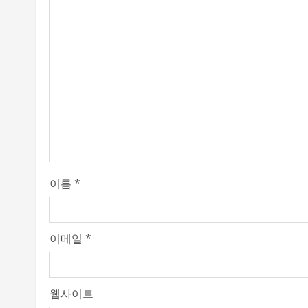
e
R
e
a
d
i
이름
*
n
g
이메일
*
웹사이트