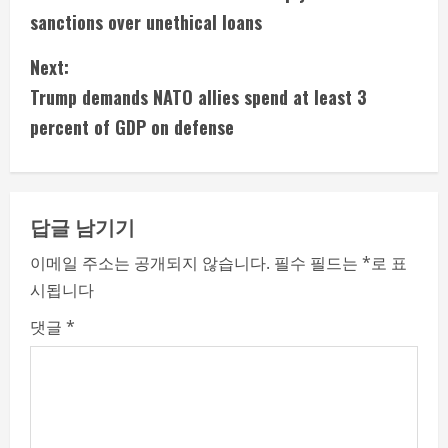
o
sanctions over unethical loans
n
Next:
t
Trump demands NATO allies spend at least 3
i
percent of GDP on defense
n
u
답글 남기기
e
이메일 주소는 공개되지 않습니다.
필수 필드는
*
로 표
시됩니다
R
댓글
*
e
a
d