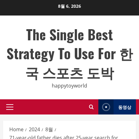
Skip
8월 6, 2026
to
content
The Single Best
Strategy To Use For 한
국 스포츠 도박
happytoyworld
동영상
Primary
Menu
Home
2024
8월
71-year-old father dies after 25-year search for