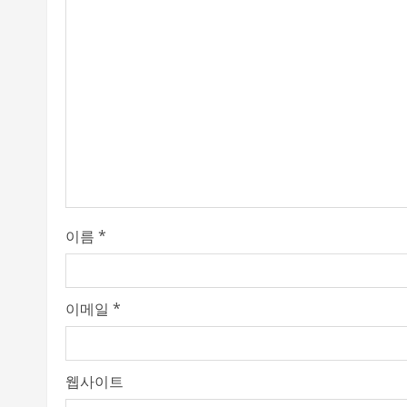
e
R
e
a
d
i
이름
*
n
g
이메일
*
웹사이트