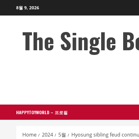
Skip
8월 9, 2026
to
content
The Single 
HAPPYTOYWORLD – 프로필
Home
2024
5월
Hyosung sibling feud continu