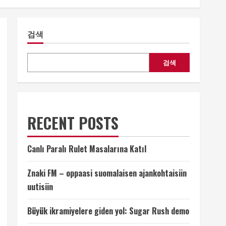
검색
검색
RECENT POSTS
Canlı Paralı Rulet Masalarına Katıl
Znaki FM – oppaasi suomalaisen ajankohtaisiin
uutisiin
Büyük ikramiyelere giden yol: Sugar Rush demo