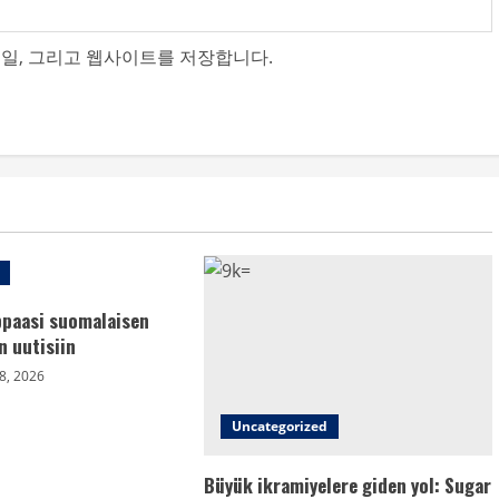
메일, 그리고 웹사이트를 저장합니다.
ppaasi suomalaisen
n uutisiin
8, 2026
Uncategorized
Büyük ikramiyelere giden yol: Sugar