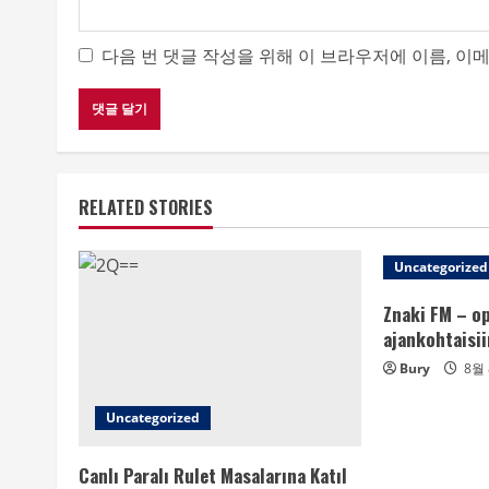
다음 번 댓글 작성을 위해 이 브라우저에 이름, 이
RELATED STORIES
Uncategorized
Znaki FM – o
ajankohtaisii
Bury
8월 
Uncategorized
Canlı Paralı Rulet Masalarına Katıl