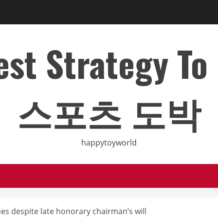
Best Strategy T
스포츠 도박
happytoyworld
es despite late honorary chairman’s will