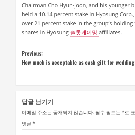
Chairman Cho Hyun-joon, and his younger b
held a 10.14 percent stake in Hyosung Corp.
over 21 percent stake in the group’s holding 
shares in Hyosung
슬롯게이밍
affiliates.
C
Previous:
How much is acceptable as cash gift for wedding
o
n
t
답글 남기기
i
이메일 주소는 공개되지 않습니다.
필수 필드는
*
로 
n
댓글
*
u