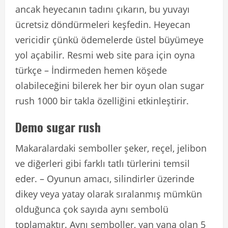
ancak heyecanın tadını çıkarın, bu yuvayı
ücretsiz döndürmeleri keşfedin. Heyecan
vericidir çünkü ödemelerde üstel büyümeye
yol açabilir. Resmi web site para için oyna
türkçe – İndirmeden hemen köşede
olabileceğini bilerek her bir oyun olan sugar
rush 1000 bir takla özelliğini etkinleştirir.
Demo sugar rush
Makaralardaki semboller şeker, reçel, jelibon
ve diğerleri gibi farklı tatlı türlerini temsil
eder. – Oyunun amacı, silindirler üzerinde
dikey veya yatay olarak sıralanmış mümkün
olduğunca çok sayıda aynı sembolü
toplamaktır. Aynı semboller, yan yana olan 5