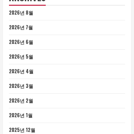
2026년 8월
2026년 7월
2026년 6월
2026년 5월
2026년 4월
2026년 3월
2026년 2월
2026년 1월
2025년 12월