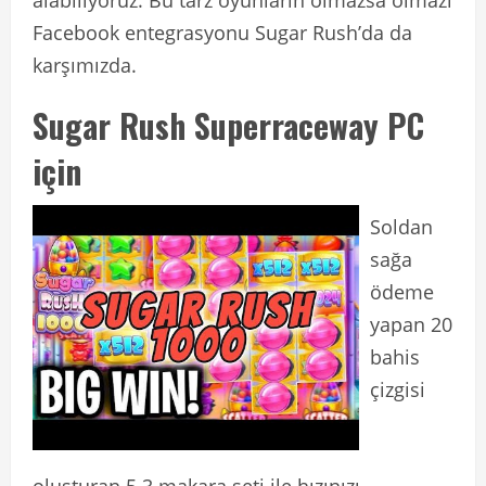
alabiliyoruz. Bu tarz oyunların olmazsa olmazı
Facebook entegrasyonu Sugar Rush’da da
karşımızda.
Sugar Rush Superraceway PC
için
Soldan
sağa
ödeme
yapan 20
bahis
çizgisi
oluşturan 5 3 makara seti ile hızınızı