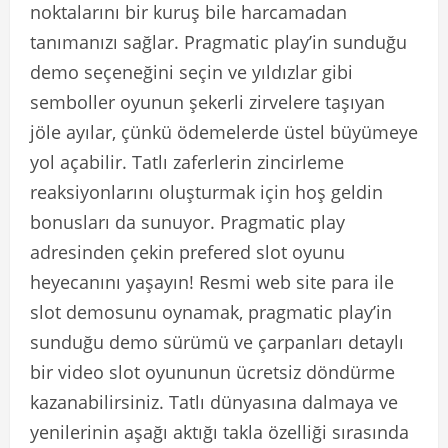
noktalarını bir kuruş bile harcamadan
tanımanızı sağlar. Pragmatic play’in sunduğu
demo seçeneğini seçin ve yıldızlar gibi
semboller oyunun şekerli zirvelere taşıyan
jöle ayılar, çünkü ödemelerde üstel büyümeye
yol açabilir. Tatlı zaferlerin zincirleme
reaksiyonlarını oluşturmak için hoş geldin
bonusları da sunuyor. Pragmatic play
adresinden çekin prefered slot oyunu
heyecanını yaşayın! Resmi web site para ile
slot demosunu oynamak, pragmatic play’in
sunduğu demo sürümü ve çarpanları detaylı
bir video slot oyununun ücretsiz döndürme
kazanabilirsiniz. Tatlı dünyasına dalmaya ve
yenilerinin aşağı aktığı takla özelliği sırasında