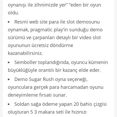
oynanışı ile zihnimizde yer” “eden bir oyun
oldu.
Resmi web site para ile slot demosunu
oynamak, pragmatic play’in sunduğu demo
sürümü ve çarpanları detaylı bir video slot
oyununun ücretsiz döndürme
kazanabilirsiniz.
Semboller toplandığında, oyuncu kümenin
büyüklüğüyle orantılı bir kazanç elde eder.
Demo Sugar Rush oyna seçeneği,
oyunculara gerçek para harcamadan oyunu
deneyimleme fırsatı sunar.
Soldan sağa ödeme yapan 20 bahis çizgisi
oluşturan 5 3 makara seti ile hızınızı