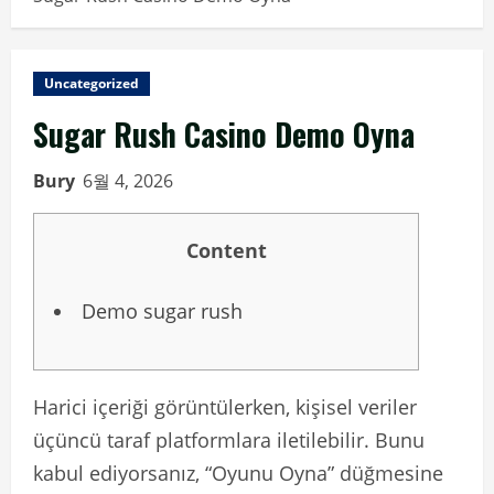
Uncategorized
Sugar Rush Casino Demo Oyna
Bury
6월 4, 2026
Content
Demo sugar rush
Harici içeriği görüntülerken, kişisel veriler
üçüncü taraf platformlara iletilebilir. Bunu
kabul ediyorsanız, “Oyunu Oyna” düğmesine