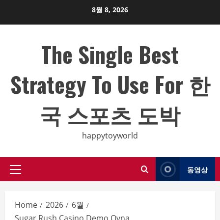
Skip
8월 8, 2026
to
content
The Single Best
Strategy To Use For 한
국 스포츠 도박
happytoyworld
동영상
Primary
Menu
Home
2026
6월
Sugar Rush Casino Demo Oyna