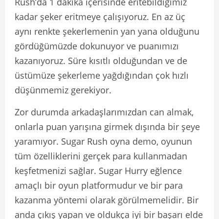
Rush’da 1 dakika içerisinde eritebildiğimiz
kadar şeker eritmeye çalışıyoruz. En az üç
aynı renkte şekerlemenin yan yana olduğunu
gördüğümüzde dokunuyor ve puanımızı
kazanıyoruz. Süre kısıtlı olduğundan ve de
üstümüze şekerleme yağdığından çok hızlı
düşünmemiz gerekiyor.
Zor durumda arkadaşlarımızdan can almak,
onlarla puan yarışına girmek dışında bir şeye
yaramıyor. Sugar Rush oyna demo, oyunun
tüm özelliklerini gerçek para kullanmadan
keşfetmenizi sağlar. Sugar Hurry eğlence
amaçlı bir oyun platformudur ve bir para
kazanma yöntemi olarak görülmemelidir. Bir
anda çıkış yapan ve oldukça iyi bir başarı elde