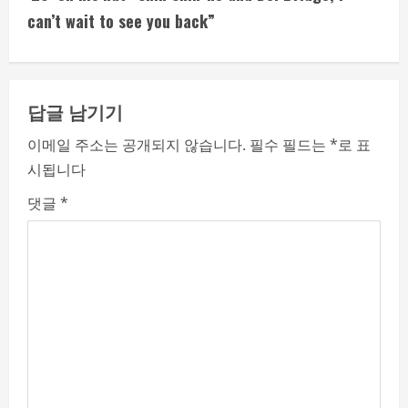
i
can’t wait to see you back”
n
u
e
답글 남기기
R
이메일 주소는 공개되지 않습니다.
필수 필드는
*
로 표
시됩니다
e
댓글
*
a
d
i
n
g