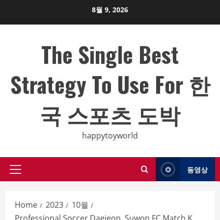
Skip
8월 9, 2026
to
content
The Single Best
Strategy To Use For 한
국 스포츠 도박
happytoyworld
동영상
Primary
Menu
Home
2023
10월
Professional Soccer Daejeon, Suwon FC Match K