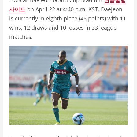
2023 at Daejeon World Cup Stadium
현금홀덤
사이트
on April 22 at 4:40 p.m. KST. Daejeon
is currently in eighth place (45 points) with 11
wins, 12 draws and 10 losses in 33 league
matches.