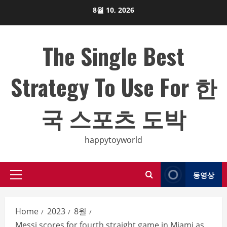
Skip
8월 10, 2026
to
content
The Single Best
Strategy To Use For 한
국 스포츠 도박
happytoyworld
동영상
Primary
Menu
Home
2023
8월
Messi scores for fourth straight game in Miami as