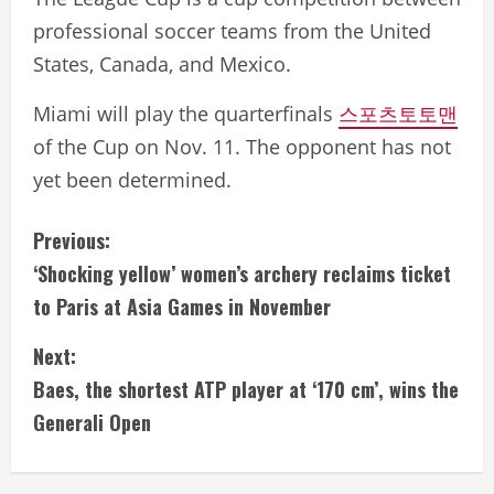
professional soccer teams from the United
States, Canada, and Mexico.
Miami will play the quarterfinals
스포츠토토맨
of the Cup on Nov. 11. The opponent has not
yet been determined.
C
Previous:
‘Shocking yellow’ women’s archery reclaims ticket
o
to Paris at Asia Games in November
n
Next:
t
Baes, the shortest ATP player at ‘170 cm’, wins the
i
Generali Open
n