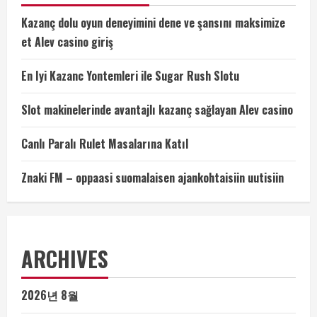
Kazanç dolu oyun deneyimini dene ve şansını maksimize
et Alev casino giriş
En Iyi Kazanc Yontemleri ile Sugar Rush Slotu
Slot makinelerinde avantajlı kazanç sağlayan Alev casino
Canlı Paralı Rulet Masalarına Katıl
Znaki FM – oppaasi suomalaisen ajankohtaisiin uutisiin
ARCHIVES
2026년 8월