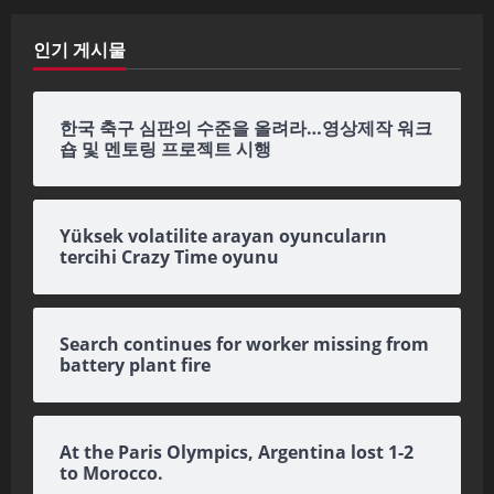
인기 게시물
한국 축구 심판의 수준을 올려라…영상제작 워크
숍 및 멘토링 프로젝트 시행
Yüksek volatilite arayan oyuncuların
tercihi Crazy Time oyunu
Search continues for worker missing from
battery plant fire
At the Paris Olympics, Argentina lost 1-2
to Morocco.