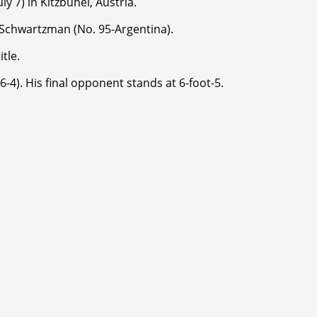
y 7) in Kitzbühel, Austria.
o Schwartzman (No. 95-Argentina).
tle.
-4). His final opponent stands at 6-foot-5.