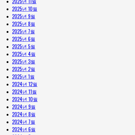
2025년 11월
2025년 10월
2025년 9월
2025년 8월
2025년 7월
2025년 6월
2025년 5월
2025년 4월
2025년 3월
2025년 2월
2025년 1월
2024년 12월
2024년 11월
2024년 10월
2024년 9월
2024년 8월
2024년 7월
2024년 6월