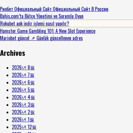
Риобет Официальный Сайт Официальный Сайт В России
Bahis.com’ta Bütçe Yönetimi ve Sorumlu Oyun
Rokubet apk indir işlemi nasıl yapılır?
Hamster Game Gambling 101: A New Slot Experience
Mariobet güncel 📌 Günlük güncellenen adres
Archives
2026년 8월
2026년 7월
2026년 6월
2026년 5월
2026년 4월
2026년 3월
2026년 2월
2026년 1월
2025년 12월