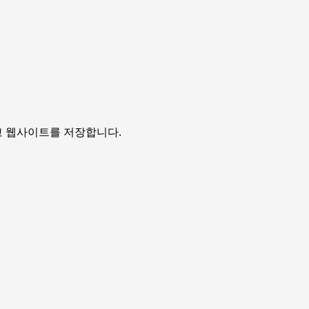
리고 웹사이트를 저장합니다.