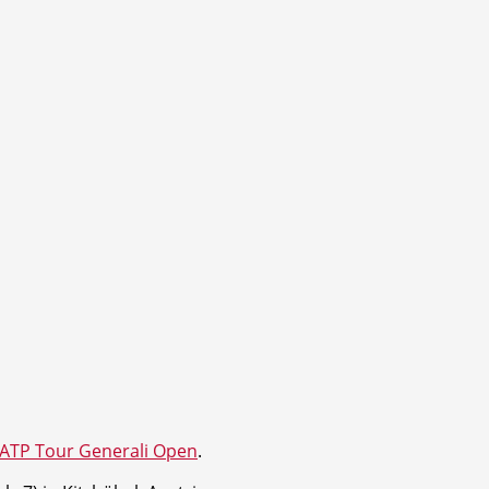
ATP Tour Generali Open
.