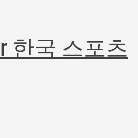
Use For 한국 스포츠