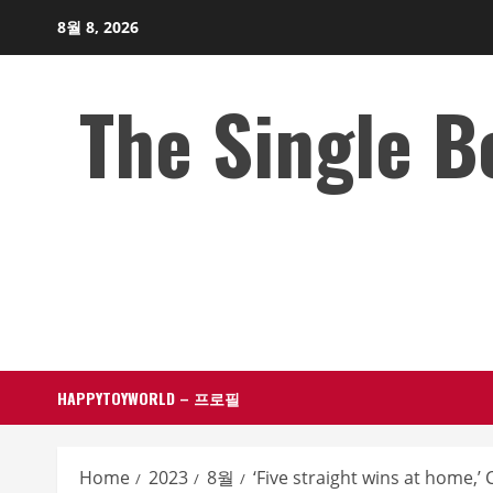
Skip
8월 8, 2026
to
content
The Single 
HAPPYTOYWORLD – 프로필
Home
2023
8월
‘Five straight wins at home,