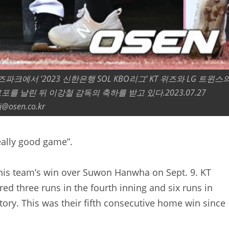
즈파크에서 ‘2023 신한은행 SOL KBO리그’ KT 위즈와 LG 트윈스
포를 날린 뒤 이강철 감독의 축하를 받고 있다.2023.07.27
j@osen.co.kr
eally good game”.
his team’s win over Suwon Hanwha on Sept. 9. KT
ed three runs in the fourth inning and six runs in
ictory. This was their fifth consecutive home win since