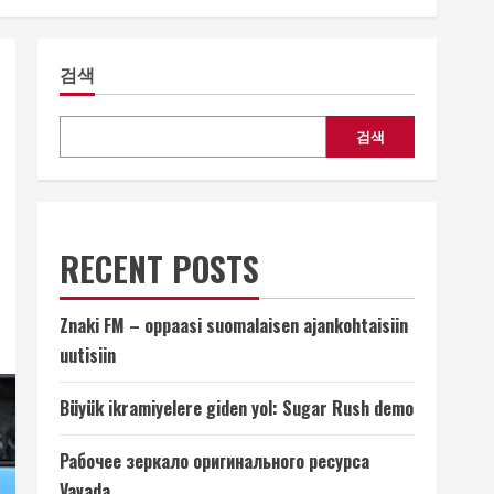
검색
검색
RECENT POSTS
Znaki FM – oppaasi suomalaisen ajankohtaisiin
uutisiin
Büyük ikramiyelere giden yol: Sugar Rush demo
Рабочее зеркало оригинального ресурса
Vavada