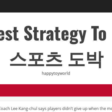
Best Strategy T
스포츠 도박
happytoyworld
’ Coach Lee Kang-chul says players didn’t give up when the 