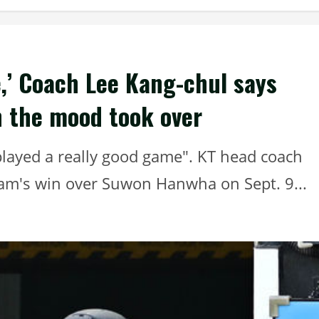
e,’ Coach Lee Kang-chul says
n the mood took over
played a really good game". KT head coach
eam's win over Suwon Hanwha on Sept. 9...