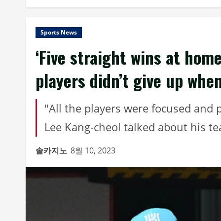
Sports News
‘Five straight wins at hom
players didn’t give up whe
"All the players were focused and 
Lee Kang-cheol talked about his t
솔카지노
8월 10, 2023