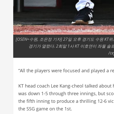
[OSEN=수원, 조은정 기자] 27일 오후 경기도 수원 KT위
경기가 열렸다. 2회말 1사 KT 이호연이 좌월 솔로
/ce
“All the players were focused and played a r
KT head coach Lee Kang-cheol talked about 
was down 1-5 through three innings, but scor
the fifth inning to produce a thrilling 12-6 v
the SSG game on the 1st.