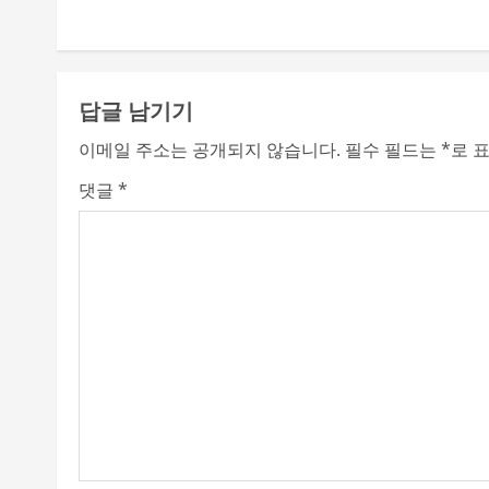
t
i
답글 남기기
n
이메일 주소는 공개되지 않습니다.
필수 필드는
*
로 
u
댓글
*
e
R
e
a
d
i