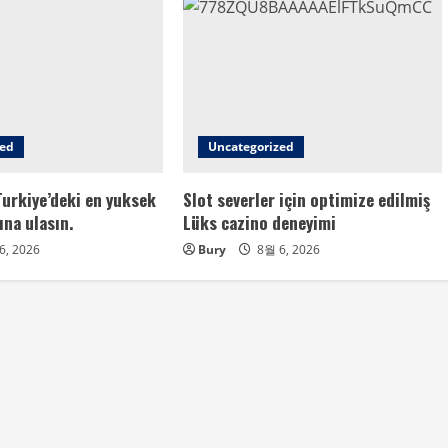
zed
Uncategorized
Turkiye’deki en yuksek
Slot severler için optimize edilmiş
ına ulasın.
Lüks cazino deneyimi
6, 2026
Bury
8월 6, 2026