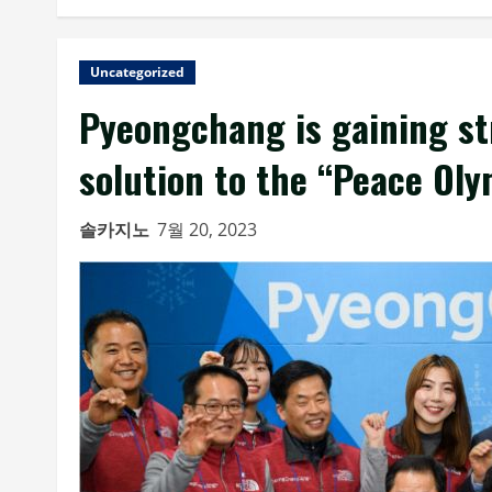
Uncategorized
Pyeongchang is gaining st
solution to the “Peace Oly
솔카지노
7월 20, 2023