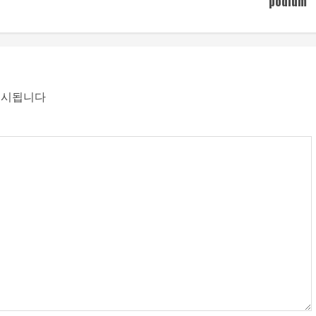
podium”
표시됩니다