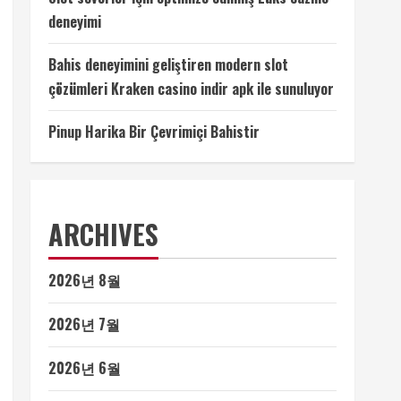
deneyimi
Bahis deneyimini geliştiren modern slot
çözümleri Kraken casino indir apk ile sunuluyor
Pinup Harika Bir Çevrimiçi Bahistir
ARCHIVES
2026년 8월
2026년 7월
2026년 6월