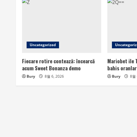
Uncategorized
Uncategori
Fiecare rotire contează: încearcă
Mariobet ile 
acum Sweet Bonanza demo
bahis oranlar
Bury
8월 6, 2026
Bury
8월 