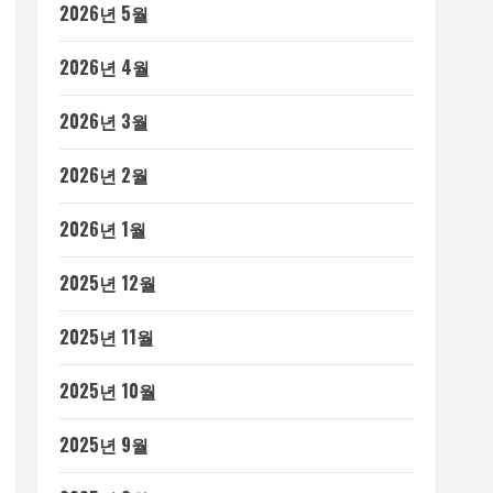
2026년 5월
2026년 4월
2026년 3월
2026년 2월
2026년 1월
2025년 12월
2025년 11월
2025년 10월
2025년 9월