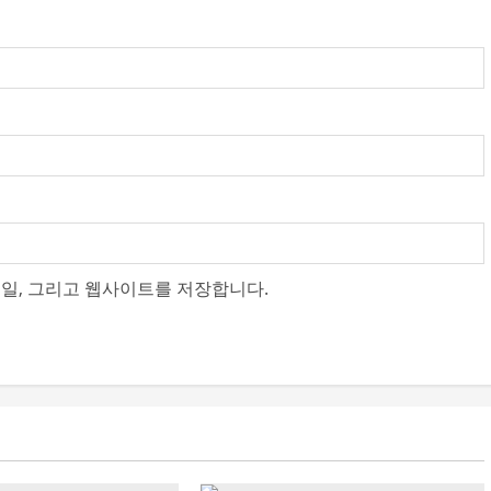
메일, 그리고 웹사이트를 저장합니다.