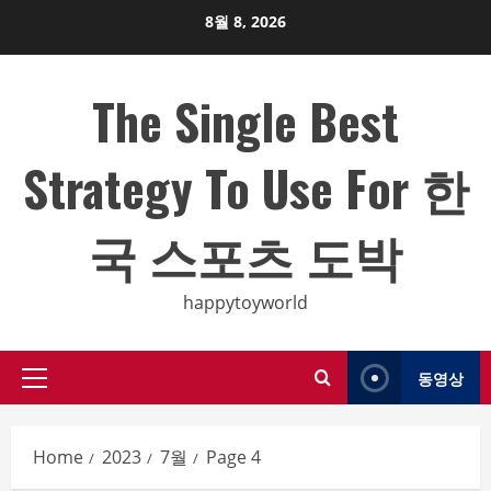
Skip
8월 8, 2026
to
content
The Single Best
Strategy To Use For 한
국 스포츠 도박
happytoyworld
동영상
Primary
Menu
Home
2023
7월
Page 4