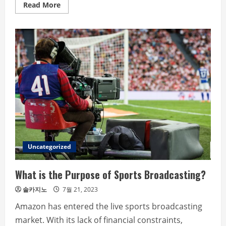
Read
Read More
more
about
Most
Popular
Online
Slots
Uncategorized
What is the Purpose of Sports Broadcasting?
솔카지노
7월 21, 2023
Amazon has entered the live sports broadcasting
market. With its lack of financial constraints,