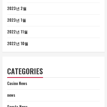
2023년 2월
2023년 1월
2022년 11월
2022년 10월
CATEGORIES
Casino News
news
Sports News