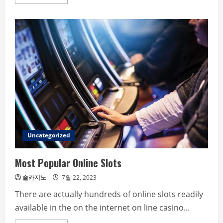
more
about
Klinsmann:
“We
need
to
improve
our
finishing
we
want
to
win
the
Asian
Cup”
Uncategorized
Most Popular Online Slots
솔카지노
7월 22, 2023
There are actually hundreds of online slots readily
available in the on the internet on line casino...