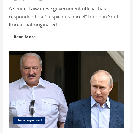
A senior Taiwanese government official has
responded to a “suspicious parcel” found in South
Korea that originated...
Read
Read More
more
about
Taiwan’s
Deputy
Prime
Minister
tracks
suspicious
package
from
Korea,
China.
Uncategorized