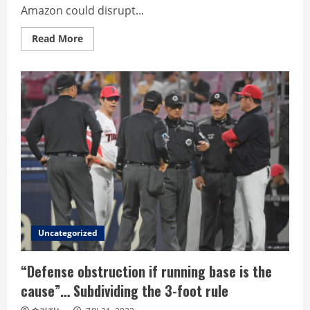
Amazon could disrupt...
Read
Read More
more
about
What
is
the
Purpose
of
Sports
Broadcasting?
Uncategorized
“Defense obstruction if running base is the
cause”… Subdividing the 3-foot rule