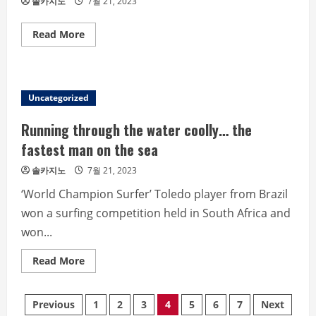
솔카지노
7월 21, 2023
Read
Read More
more
about
“Defense
obstruction
if
running
Uncategorized
base
is
the
Running through the water coolly… the
cause”… Subdividing
the
fastest man on the sea
3-
foot
솔카지노
7월 21, 2023
rule
‘World Champion Surfer’ Toledo player from Brazil
won a surfing competition held in South Africa and
won...
Read
Read More
more
about
Running
글
through
Previous
1
2
3
4
5
6
7
Next
the