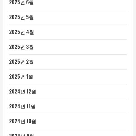
2025년 6월
2025년 5월
2025년 4월
2025년 3월
2025년 2월
2025년 1월
2024년 12월
2024년 11월
2024년 10월