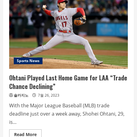
to
undergo
surgery
after
ankle
injury
3
months
of
rehabilitation
required
Sports News
Ohtani Played Last Home Game for LAA “Trade
Chance Declining”
솔카지노
7월 26, 2023
With the Major League Baseball (MLB) trade
deadline just over a week away, Shohei Ohtani, 29,
is...
Read
Read More