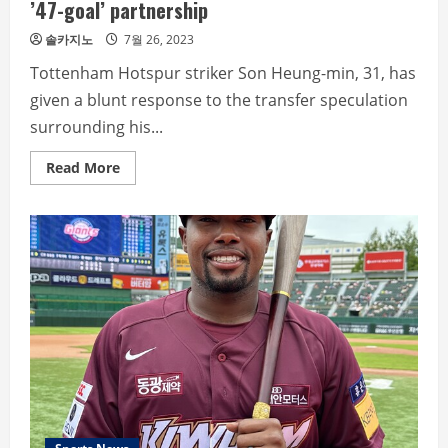
’47-goal’ partnership
솔카지노
7월 26, 2023
Tottenham Hotspur striker Son Heung-min, 31, has
given a blunt response to the transfer speculation
surrounding his...
Read
Read More
more
about
Son
Heung-
min
says
he
“respects
his
decision”
on
Kane
transfer
speculation
after
’47-
goal’
partnership