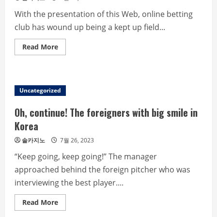
With the presentation of this Web, online betting
club has wound up being a kept up field...
Read
Read More
more
about
Facts
To
Know
When
Uncategorized
Playing
Online
Football
Oh, continue! The foreigners with big smile in
Betting
Games
Korea
솔카지노
7월 26, 2023
“Keep going, keep going!” The manager
approached behind the foreign pitcher who was
interviewing the best player....
Read
Read More
more
about