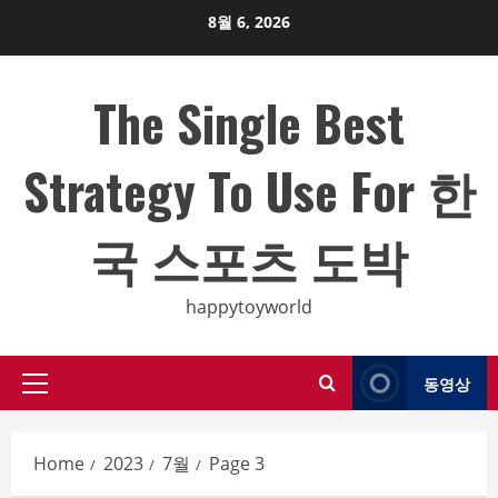
Skip
8월 6, 2026
to
content
The Single Best
Strategy To Use For 한
국 스포츠 도박
happytoyworld
동영상
Primary
Menu
Home
2023
7월
Page 3