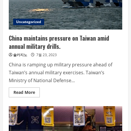
debut
Uncategorized
China maintains pressure on Taiwan amid
annual military drills.
솔카지노
7월 23, 2023
China is ramping up military pressure ahead of
Taiwan’s annual military exercises. Taiwan’s
Ministry of National Defense...
Read
Read More
more
about
China
maintains
pressure
on
Taiwan
amid
annual