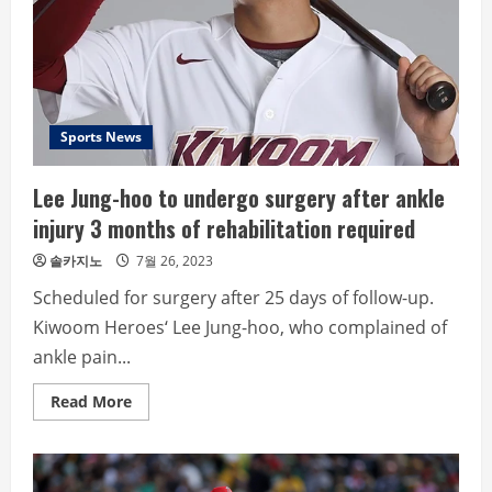
of
the
season,
is
LG
on
the
verge
of
Sports News
winning?
Lee Jung-hoo to undergo surgery after ankle
injury 3 months of rehabilitation required
솔카지노
7월 26, 2023
Scheduled for surgery after 25 days of follow-up.
Kiwoom Heroes‘ Lee Jung-hoo, who complained of
ankle pain...
Read
Read More
more
about
Lee
Jung-
hoo