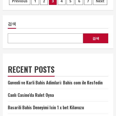
글
Previous
1
2
3
4
5
6
7
Next
seafood
import
내
restrictions,
China
and
비
Hong
검색
Kong
intensify
게
inspections.
검색
이
션
RECENT POSTS
Guvenli ve Karli Bahis Adimlari: Bahis com ile Kesfedin
Canlı Casino’da Rulet Oyna
Basarili Bahis Deneyimi Icin 1 x bet Kilavuzu