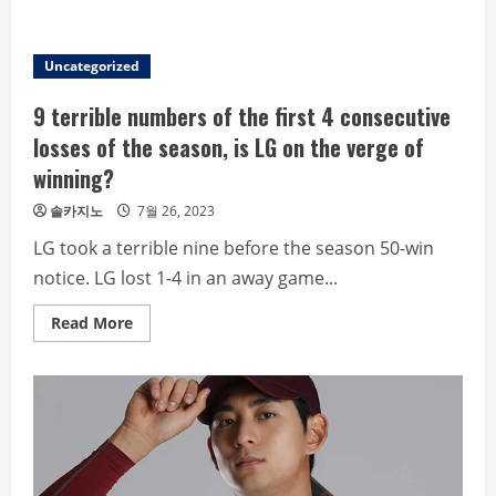
Oh,
continue!
The
foreigners
Uncategorized
with
big
smile
9 terrible numbers of the first 4 consecutive
in
Korea
losses of the season, is LG on the verge of
winning?
솔카지노
7월 26, 2023
LG took a terrible nine before the season 50-win
notice. LG lost 1-4 in an away game...
Read
Read More
more
about
9
terrible
numbers
of
the
first
4
consecutive
losses