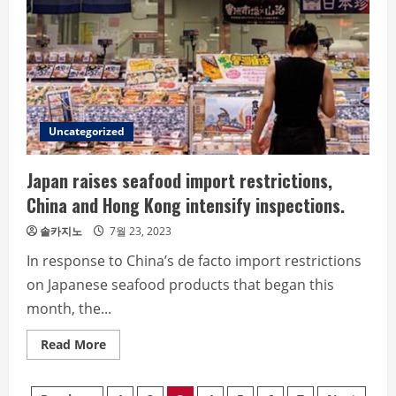
military
drills.
Uncategorized
Japan raises seafood import restrictions,
China and Hong Kong intensify inspections.
솔카지노
7월 23, 2023
In response to China’s de facto import restrictions
on Japanese seafood products that began this
month, the...
Read
Read More
more
about
Japan
raises