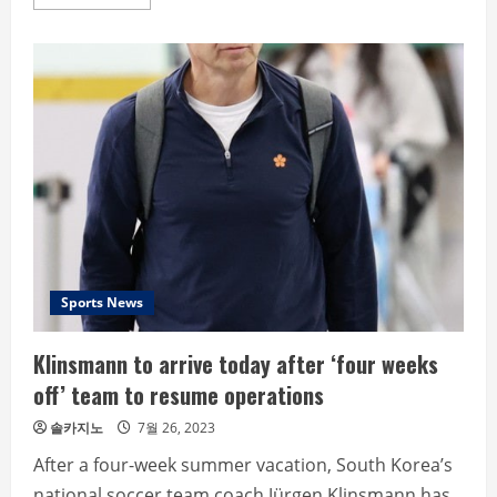
more
about
Ohtani
Played
Last
Home
Game
for
LAA
“Trade
Chance
Declining”
Sports News
Klinsmann to arrive today after ‘four weeks
off’ team to resume operations
솔카지노
7월 26, 2023
After a four-week summer vacation, South Korea’s
national soccer team coach Jürgen Klinsmann has