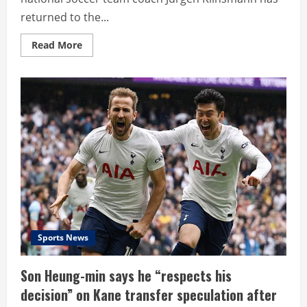
returned to the...
Read
Read More
more
about
Klinsmann
to
arrive
today
after
‘four
weeks
off’
team
to
resume
operations
Sports News
Son Heung-min says he “respects his
decision” on Kane transfer speculation after