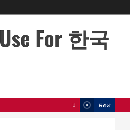
o Use For 한국
동영상