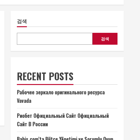
검색
검색
RECENT POSTS
Рабочее зеркало оригинального ресурса
Vavada
Риобет Официальный Сайт Официальный
Сайт В России
Bahis.com’ta Bütçe Yönetimi ve Sorumlu Oyun