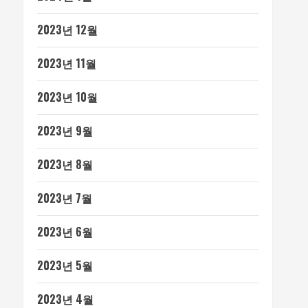
2023년 12월
2023년 11월
2023년 10월
2023년 9월
2023년 8월
2023년 7월
2023년 6월
2023년 5월
2023년 4월