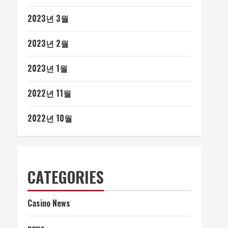
2023년 3월
2023년 2월
2023년 1월
2022년 11월
2022년 10월
CATEGORIES
Casino News