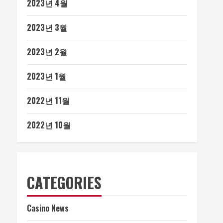
2023년 4월
2023년 3월
2023년 2월
2023년 1월
2022년 11월
2022년 10월
CATEGORIES
Casino News