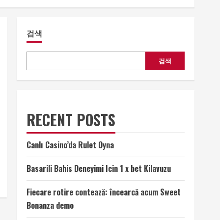
검색
검색
RECENT POSTS
Canlı Casino’da Rulet Oyna
Basarili Bahis Deneyimi Icin 1 x bet Kilavuzu
Fiecare rotire contează: încearcă acum Sweet
Bonanza demo