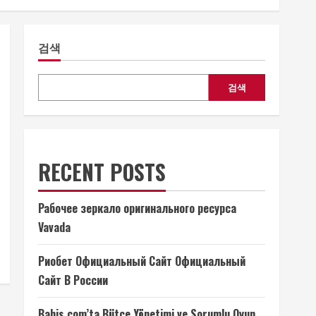
검색
검색
RECENT POSTS
Рабочее зеркало оригинального ресурса
Vavada
Риобет Официальный Сайт Официальный
Сайт В России
Bahis.com’ta Bütçe Yönetimi ve Sorumlu Oyun