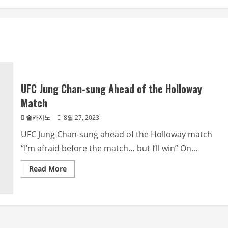
UFC Jung Chan-sung Ahead of the Holloway
Match
솔카지노
8월 27, 2023
UFC Jung Chan-sung ahead of the Holloway match
“I’m afraid before the match… but I’ll win” On...
Read
Read More
more
about
UFC
Jung
Chan-
sung
Ahead
of