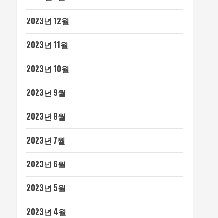
2023년 12월
2023년 11월
2023년 10월
2023년 9월
2023년 8월
2023년 7월
2023년 6월
2023년 5월
2023년 4월