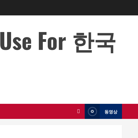
o Use For 한국
동영상