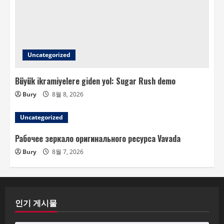
Uncategorized
Büyük ikramiyelere giden yol: Sugar Rush demo
Bury
8월 8, 2026
Uncategorized
Рабочее зеркало оригинального ресурса Vavada
Bury
8월 7, 2026
인기 게시물