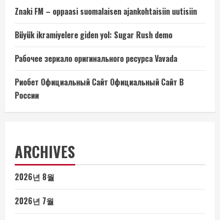
Znaki FM – oppaasi suomalaisen ajankohtaisiin uutisiin
Büyük ikramiyelere giden yol: Sugar Rush demo
Рабочее зеркало оригинального ресурса Vavada
Риобет Официальный Сайт Официальный Сайт В
России
ARCHIVES
2026년 8월
2026년 7월