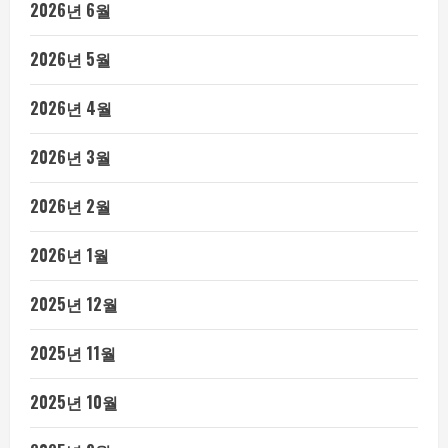
2026년 6월
2026년 5월
2026년 4월
2026년 3월
2026년 2월
2026년 1월
2025년 12월
2025년 11월
2025년 10월