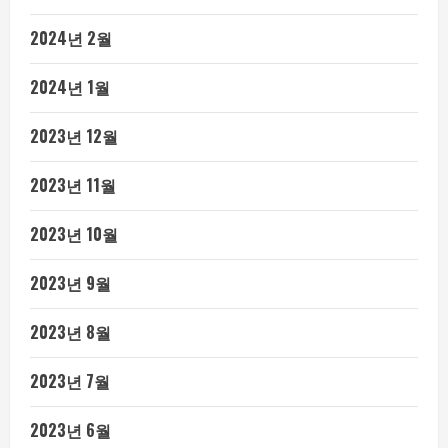
2024년 2월
2024년 1월
2023년 12월
2023년 11월
2023년 10월
2023년 9월
2023년 8월
2023년 7월
2023년 6월