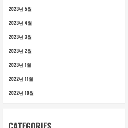
2023년 5월
2023년 4월
2023년 3월
2023년 2월
2023년 1월
2022년 11월
2022년 10월
CATEGORIES