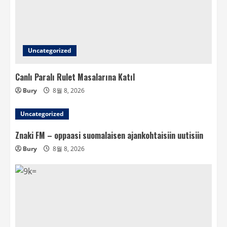
Uncategorized
Canlı Paralı Rulet Masalarına Katıl
Bury
8월 8, 2026
Uncategorized
Znaki FM – oppaasi suomalaisen ajankohtaisiin uutisiin
Bury
8월 8, 2026