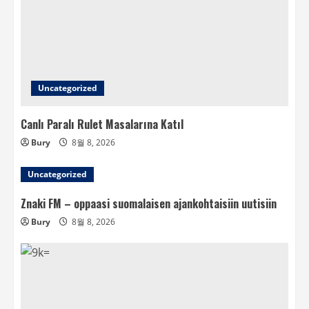
Uncategorized
Canlı Paralı Rulet Masalarına Katıl
Bury
8월 8, 2026
Uncategorized
Znaki FM – oppaasi suomalaisen ajankohtaisiin uutisiin
Bury
8월 8, 2026