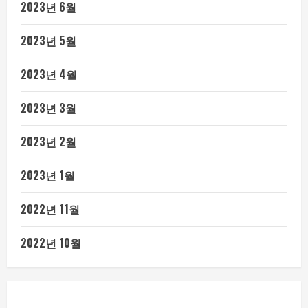
2023년 6월
2023년 5월
2023년 4월
2023년 3월
2023년 2월
2023년 1월
2022년 11월
2022년 10월