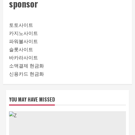
sponsor
토토사이트
카지노사이트
파워볼사이트
슬롯사이트
바카라사이트
소액결제 현금화
신용카드 현금화
YOU MAY HAVE MISSED