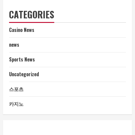
CATEGORIES
Casino News
news
Sports News
Uncategorized
스포츠
카지노