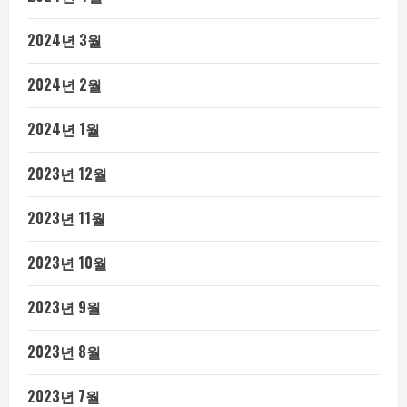
2024년 3월
2024년 2월
2024년 1월
2023년 12월
2023년 11월
2023년 10월
2023년 9월
2023년 8월
2023년 7월