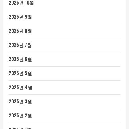
2025년 10월
2025년 9월
2025년 8월
2025년 7월
2025년 6월
2025년 5월
2025년 4월
2025년 3월
2025년 2월