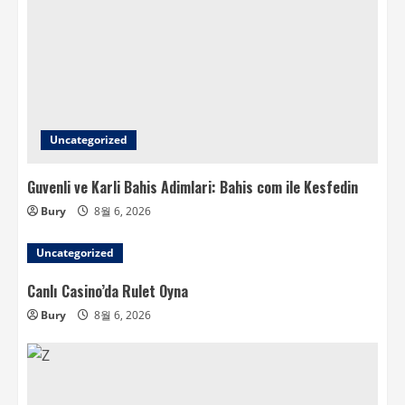
Uncategorized
Guvenli ve Karli Bahis Adimlari: Bahis com ile Kesfedin
Bury
8월 6, 2026
Uncategorized
Canlı Casino’da Rulet Oyna
Bury
8월 6, 2026