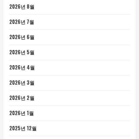
2026년 8월
2026년 7월
2026년 6월
2026년 5월
2026년 4월
2026년 3월
2026년 2월
2026년 1월
2025년 12월