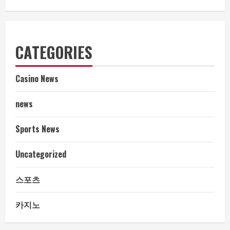
CATEGORIES
Casino News
news
Sports News
Uncategorized
스포츠
카지노