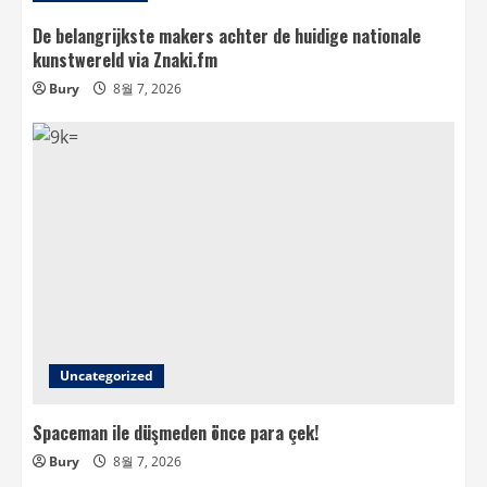
De belangrijkste makers achter de huidige nationale
kunstwereld via Znaki.fm
Bury
8월 7, 2026
Uncategorized
Spaceman ile düşmeden önce para çek!
Bury
8월 7, 2026