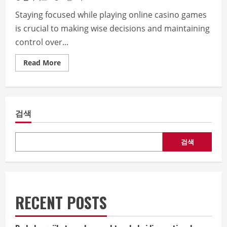
Staying focused while playing online casino games
is crucial to making wise decisions and maintaining
control over...
Read
Read More
more
about
How
to
Stay
Focused
검색
when
Playing
Online
Casino
검색
RECENT POSTS