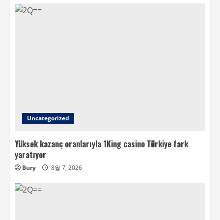
Uncategorized
Yüksek kazanç oranlarıyla 1King casino Türkiye fark
yaratıyor
Bury
8월 7, 2026