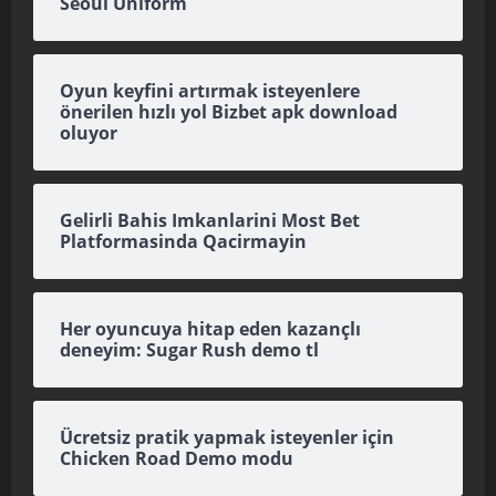
Seoul Uniform
Oyun keyfini artırmak isteyenlere
önerilen hızlı yol Bizbet apk download
oluyor
Gelirli Bahis Imkanlarini Most Bet
Platformasinda Qacirmayin
Her oyuncuya hitap eden kazançlı
deneyim: Sugar Rush demo tl
Ücretsiz pratik yapmak isteyenler için
Chicken Road Demo modu