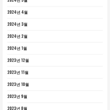
2024년 5월
2024년 4월
2024년 3월
2024년 2월
2024년 1월
2023년 12월
2023년 11월
2023년 10월
2023년 9월
2023년 8월