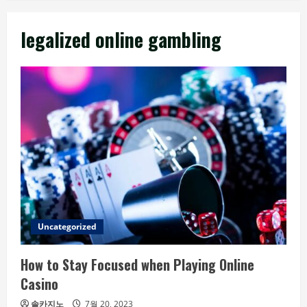
legalized online gambling
Uncategorized
How to Stay Focused when Playing Online
Casino
솔카지노
7월 20, 2023