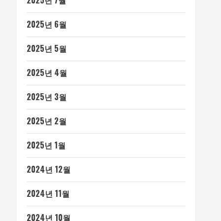
2025년 7월
2025년 6월
2025년 5월
2025년 4월
2025년 3월
2025년 2월
2025년 1월
2024년 12월
2024년 11월
2024년 10월