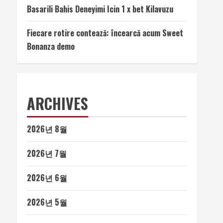
Basarili Bahis Deneyimi Icin 1 x bet Kilavuzu
Fiecare rotire contează: încearcă acum Sweet
Bonanza demo
ARCHIVES
2026년 8월
2026년 7월
2026년 6월
2026년 5월