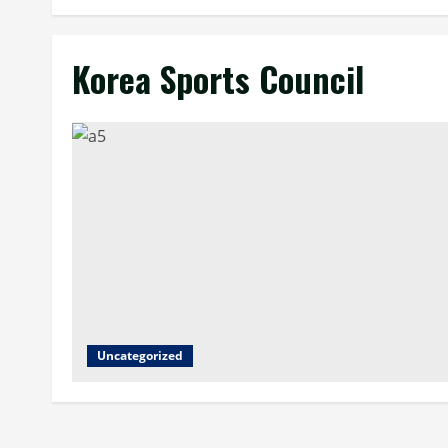
Korea Sports Council
Uncategorized