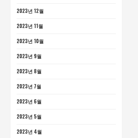
2023년 12월
2023년 11월
2023년 10월
2023년 9월
2023년 8월
2023년 7월
2023년 6월
2023년 5월
2023년 4월