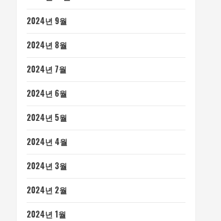
2024년 9월
2024년 8월
2024년 7월
2024년 6월
2024년 5월
2024년 4월
2024년 3월
2024년 2월
2024년 1월