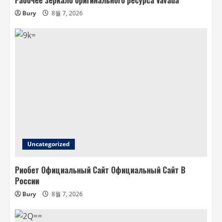
Рабочее зеркало оригинального ресурса Vavada
Bury
8월 7, 2026
Uncategorized
Риобет Официальный Сайт Официальный Сайт В
России
Bury
8월 7, 2026