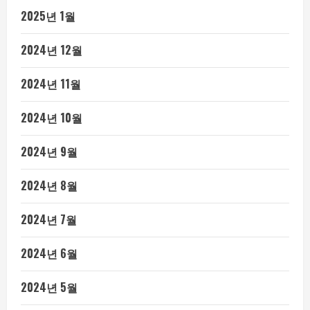
2025년 1월
2024년 12월
2024년 11월
2024년 10월
2024년 9월
2024년 8월
2024년 7월
2024년 6월
2024년 5월