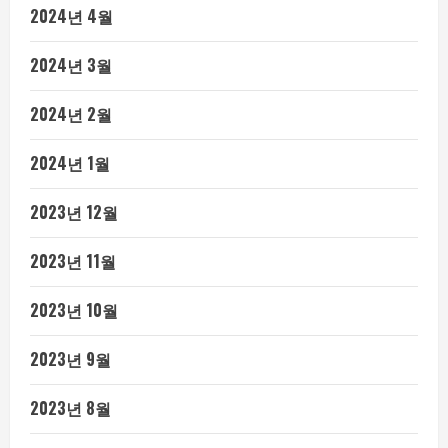
2024년 4월
2024년 3월
2024년 2월
2024년 1월
2023년 12월
2023년 11월
2023년 10월
2023년 9월
2023년 8월