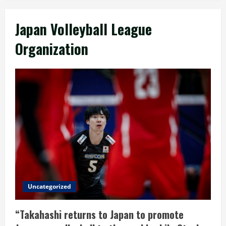
Japan Volleyball League
Organization
Uncategorized
“Takahashi returns to Japan to promote