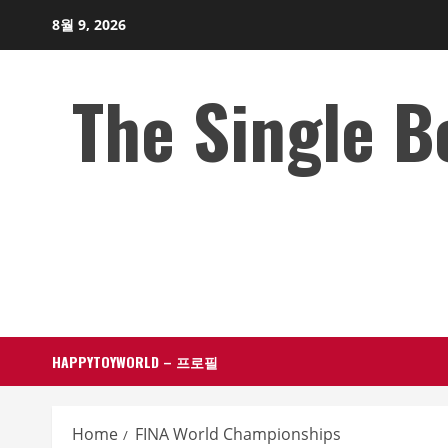
Skip
8월 9, 2026
to
content
The Single 
HAPPYTOYWORLD – 프로필
Home
FINA World Championships