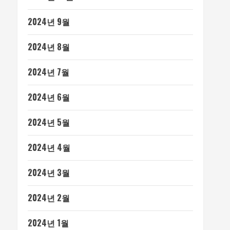
2024년 9월
2024년 8월
2024년 7월
2024년 6월
2024년 5월
2024년 4월
2024년 3월
2024년 2월
2024년 1월