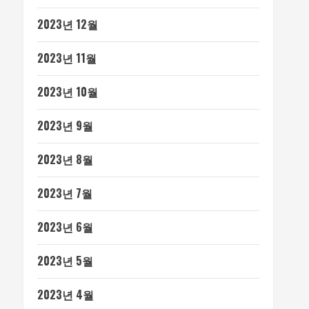
2023년 12월
2023년 11월
2023년 10월
2023년 9월
2023년 8월
2023년 7월
2023년 6월
2023년 5월
2023년 4월