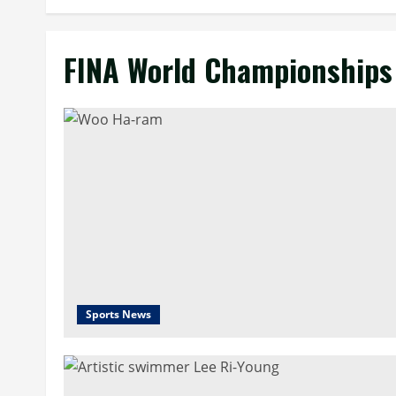
FINA World Championships
Sports News