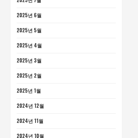
2025년 7월
2025년 6월
2025년 5월
2025년 4월
2025년 3월
2025년 2월
2025년 1월
2024년 12월
2024년 11월
2024년 10월