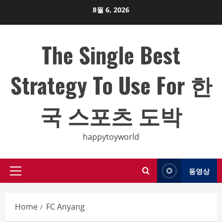
Skip
8월 6, 2026
to
content
The Single Best
Strategy To Use For 한
국 스포츠 도박
happytoyworld
동영상
Primary
Menu
Home
FC Anyang