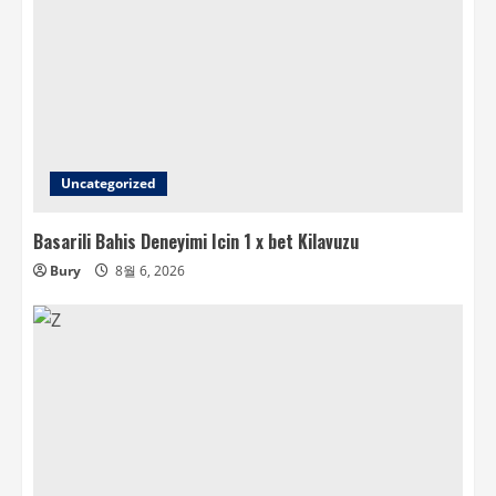
Uncategorized
Basarili Bahis Deneyimi Icin 1 x bet Kilavuzu
Bury
8월 6, 2026