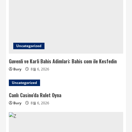
Uncategorized
Guvenli ve Karli Bahis Adimlari: Bahis com ile Kesfedin
Bury
8월 6, 2026
Uncategorized
Canlı Casino’da Rulet Oyna
Bury
8월 6, 2026