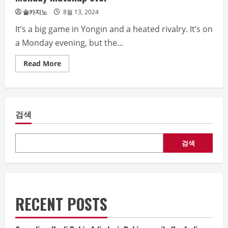
솔카지노
8월 13, 2024
It’s a big game in Yongin and a heated rivalry. It’s on
a Monday evening, but the...
Read
Read More
more
about
Yongseo
‘Nasanassu
vs.
Yanyang
검색
Mob
Mengjinga’…
Suwon-
Anyang
set
검색
for
hottest
Monday
matchup
ever
RECENT POSTS