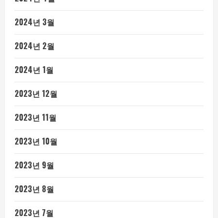
2024년 3월
2024년 2월
2024년 1월
2023년 12월
2023년 11월
2023년 10월
2023년 9월
2023년 8월
2023년 7월