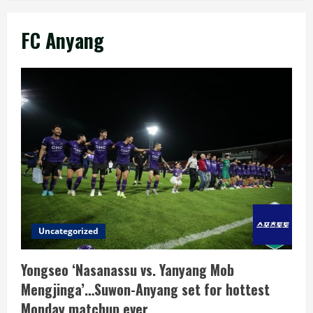
FC Anyang
Uncategorized
Yongseo ‘Nasanassu vs. Yanyang Mob
Mengjinga’…Suwon-Anyang set for hottest
Monday matchup ever