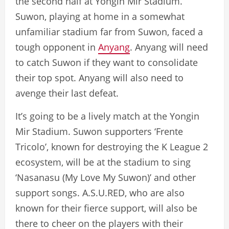
the second half at Yongin Mir Stadium.
Suwon, playing at home in a somewhat
unfamiliar stadium far from Suwon, faced a
tough opponent in
Anyang
. Anyang will need
to catch Suwon if they want to consolidate
their top spot. Anyang will also need to
avenge their last defeat.
It’s going to be a lively match at the Yongin
Mir Stadium. Suwon supporters ‘Frente
Tricolo’, known for destroying the K League 2
ecosystem, will be at the stadium to sing
‘Nasanasu (My Love My Suwon)’ and other
support songs. A.S.U.RED, who are also
known for their fierce support, will also be
there to cheer on the players with their