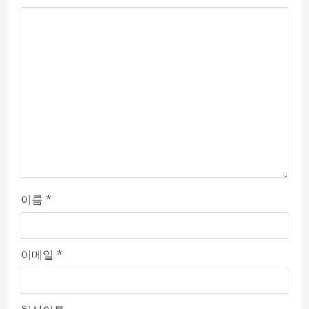
e
a
d
i
n
g
이름
*
이메일
*