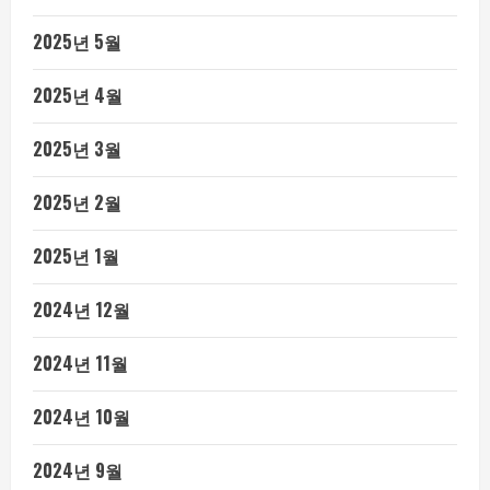
2025년 5월
2025년 4월
2025년 3월
2025년 2월
2025년 1월
2024년 12월
2024년 11월
2024년 10월
2024년 9월