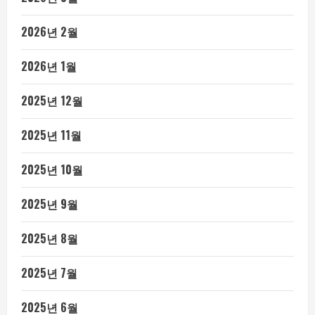
2026년 2월
2026년 1월
2025년 12월
2025년 11월
2025년 10월
2025년 9월
2025년 8월
2025년 7월
2025년 6월