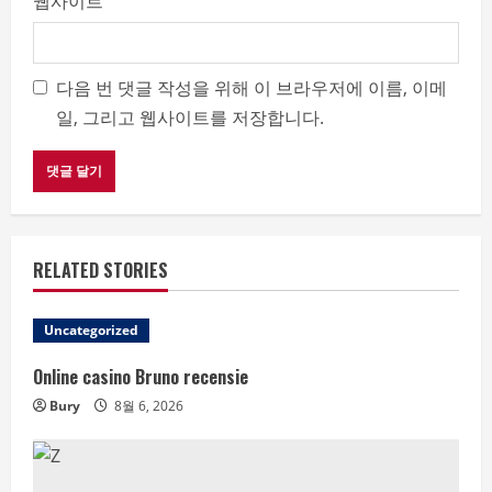
웹사이트
다음 번 댓글 작성을 위해 이 브라우저에 이름, 이메
일, 그리고 웹사이트를 저장합니다.
RELATED STORIES
Uncategorized
Online casino Bruno recensie
Bury
8월 6, 2026