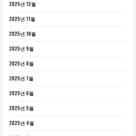
2025년 12월
2025년 11월
2025년 10월
2025년 9월
2025년 8월
2025년 7월
2025년 6월
2025년 5월
2025년 4월