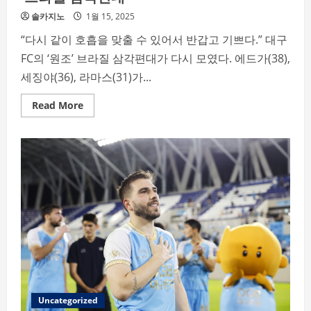
솔카지노
1월 15, 2025
“다시 같이 호흡을 맞출 수 있어서 반갑고 기쁘다.” 대구
FC의 ‘원조’ 브라질 삼각편대가 다시 모였다. 에드가(38),
세징야(36), 라마스(31)가...
Read
Read More
more
about
“다
시
호
흡
맞
출
수
있
어
반
갑
고
기
쁘
다”
대
구
FC
Uncategorized
에