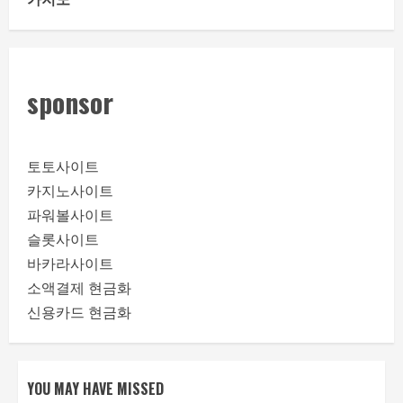
sponsor
토토사이트
카지노사이트
파워볼사이트
슬롯사이트
바카라사이트
소액결제 현금화
신용카드 현금화
YOU MAY HAVE MISSED