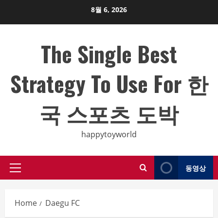
Skip
8월 6, 2026
to
content
The Single Best
Strategy To Use For 한
국 스포츠 도박
happytoyworld
동영상
Primary
Menu
Home
Daegu FC