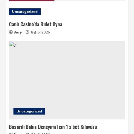
Uncategorized
Canlı Casino’da Rulet Oyna
Bury
8월 6, 2026
Uncategorized
Basarili Bahis Deneyimi Icin 1 x bet Kilavuzu