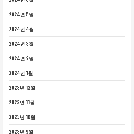
2024년 5월
2024년 4월
2024년 3월
2024년 2월
2024년 1월
2023년 12월
2023년 11월
2023년 10월
2023년 9월