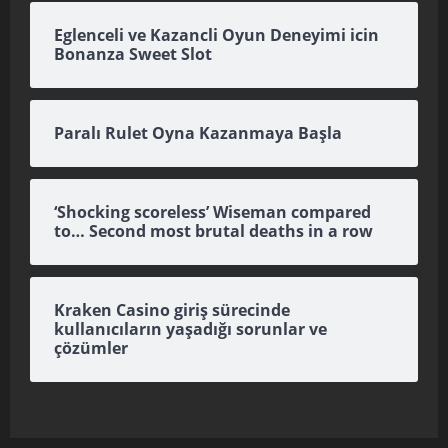
Eglenceli ve Kazancli Oyun Deneyimi icin
Bonanza Sweet Slot
Paralı Rulet Oyna Kazanmaya Başla
‘Shocking scoreless’ Wiseman compared
to… Second most brutal deaths in a row
Kraken Casino giriş sürecinde
kullanıcıların yaşadığı sorunlar ve
çözümler