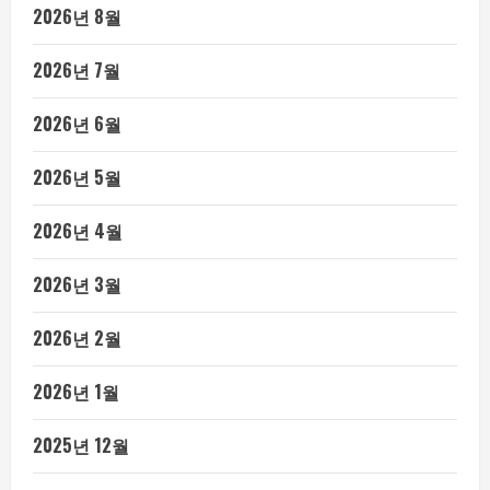
2026년 8월
2026년 7월
2026년 6월
2026년 5월
2026년 4월
2026년 3월
2026년 2월
2026년 1월
2025년 12월