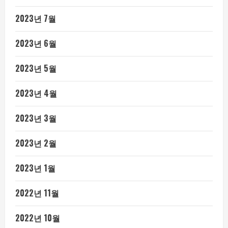
2023년 7월
2023년 6월
2023년 5월
2023년 4월
2023년 3월
2023년 2월
2023년 1월
2022년 11월
2022년 10월