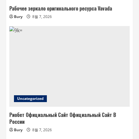
Рабочее зеркало оригинального ресурса Vavada
Bury
8월 7, 2026
Uncategorized
Риобет Официальный Сайт Официальный Сайт В
России
Bury
8월 7, 2026