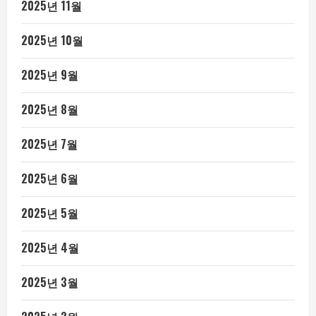
2025년 11월
2025년 10월
2025년 9월
2025년 8월
2025년 7월
2025년 6월
2025년 5월
2025년 4월
2025년 3월