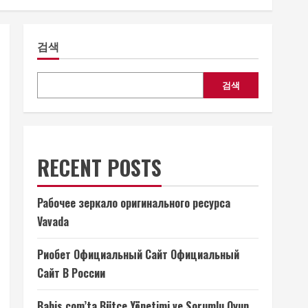
검색
검색
RECENT POSTS
Рабочее зеркало оригинального ресурса
Vavada
Риобет Официальный Сайт Официальный
Сайт В России
Bahis.com’ta Bütçe Yönetimi ve Sorumlu Oyun