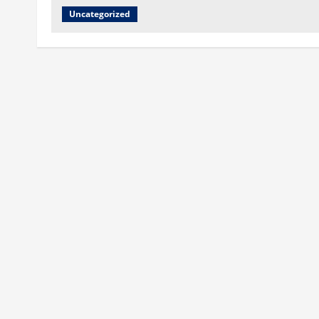
Uncategorized