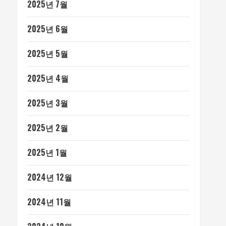
2025년 7월
2025년 6월
2025년 5월
2025년 4월
2025년 3월
2025년 2월
2025년 1월
2024년 12월
2024년 11월