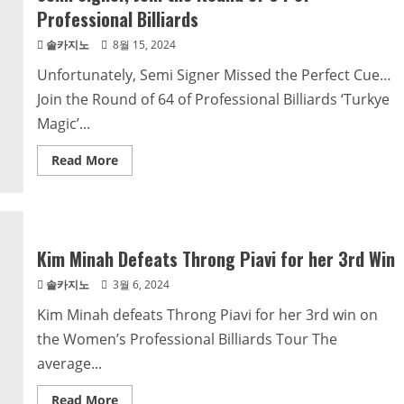
in
Professional Billiards
Women’s
Professional
솔카지노
8월 15, 2024
Billiards
Unfortunately, Semi Signer Missed the Perfect Cue…
Join the Round of 64 of Professional Billiards ‘Turkye
Magic’...
Read
Read More
more
about
Semi
Signer,
Join
the
Round
Kim Minah Defeats Throng Piavi for her 3rd Win
of
64
솔카지노
3월 6, 2024
of
Professional
Billiards
Kim Minah defeats Throng Piavi for her 3rd win on
the Women’s Professional Billiards Tour The
average...
Read
Read More