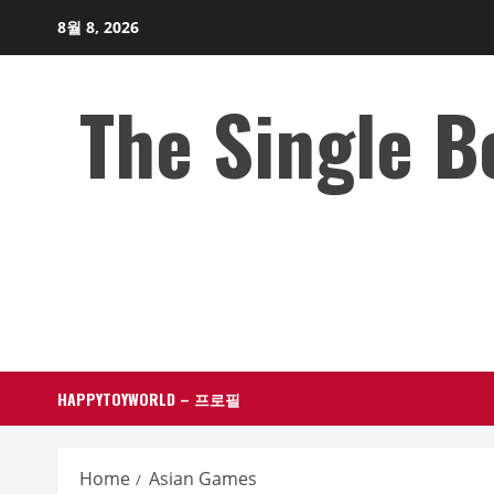
Skip
8월 8, 2026
to
content
The Single 
HAPPYTOYWORLD – 프로필
Home
Asian Games