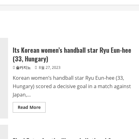
Its Korean women’s handball star Ryu Eun-hee
(33, Hungary)
솔카지노
8월 27, 2023
Korean women’s handball star Ryu Eun-hee (33,
Hungary) scored a decisive goal in a match against
Japan,...
Read
Read More
more
about
Its
Korean
women’s
handball
star