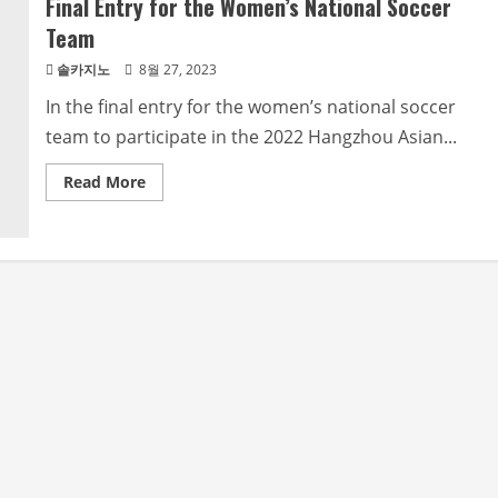
Final Entry for the Women’s National Soccer
Ryu
Eun-
Team
hee
(33,
솔카지노
8월 27, 2023
Hungary)
In the final entry for the women’s national soccer
team to participate in the 2022 Hangzhou Asian...
Read
Read More
more
about
Final
Entry
for
the
Women’s
National
Soccer
Team