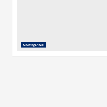
Uncategorized