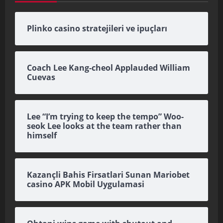
Plinko casino stratejileri ve ipuçları
Coach Lee Kang-cheol Applauded William
Cuevas
Lee “I’m trying to keep the tempo” Woo-
seok Lee looks at the team rather than
himself
Kazançli Bahis Firsatlari Sunan Mariobet
casino APK Mobil Uygulamasi