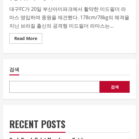
대구FC가 20일 부산아이파크에서 활약한 미드필더 라
마스 영입하며 중원을 재건했다. 178cm/78kg의 체격을
지닌 브라질 출신의 공격형 미드필더 라마스는...
Read
Read More
more
about
‘2
년
만
에
검색
돌
아
왔
다’
대
검색
구,
라
마
스
영
입…“내
축
RECENT POSTS
구
인
생
팬
여