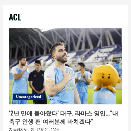
ACL
Uncategorized
‘2년 만에 돌아왔다’ 대구, 라마스 영입…“내
축구 인생 팬 여러분께 바치겠다”
솔카지노
12월 21, 2024