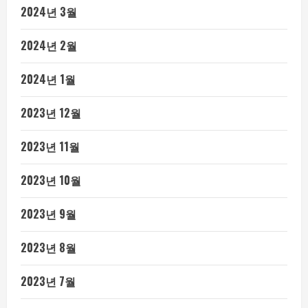
2024년 3월
2024년 2월
2024년 1월
2023년 12월
2023년 11월
2023년 10월
2023년 9월
2023년 8월
2023년 7월