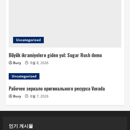
Uncategorized
Büyük ikramiyelere giden yol: Sugar Rush demo
Bury
8월 8, 2026
Uncategorized
Рабочее зеркало оригинального ресурса Vavada
Bury
8월 7, 2026
인기 게시물