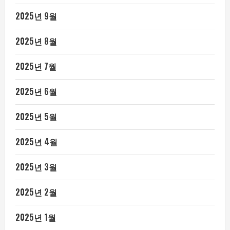
2025년 9월
2025년 8월
2025년 7월
2025년 6월
2025년 5월
2025년 4월
2025년 3월
2025년 2월
2025년 1월