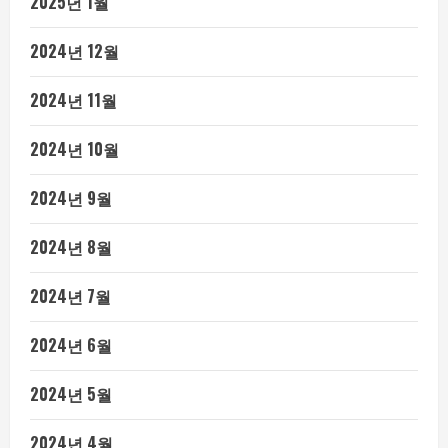
2025년 1월
2024년 12월
2024년 11월
2024년 10월
2024년 9월
2024년 8월
2024년 7월
2024년 6월
2024년 5월
2024년 4월