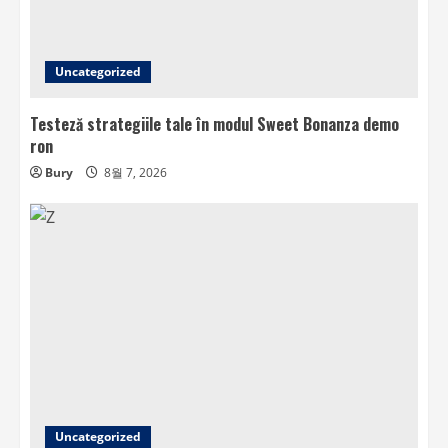
Uncategorized
Testeză strategiile tale în modul Sweet Bonanza demo
ron
Bury
8월 7, 2026
Uncategorized