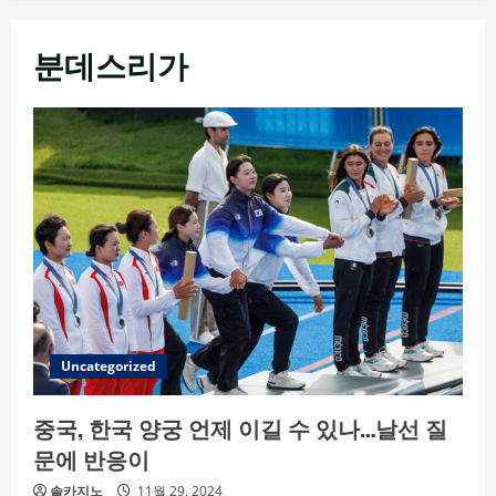
분데스리가
Uncategorized
중국, 한국 양궁 언제 이길 수 있나…날선 질
문에 반응이
솔카지노
11월 29, 2024