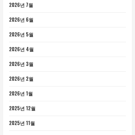
2026년 7월
2026년 6월
2026년 5월
2026년 4월
2026년 3월
2026년 2월
2026년 1월
2025년 12월
2025년 11월