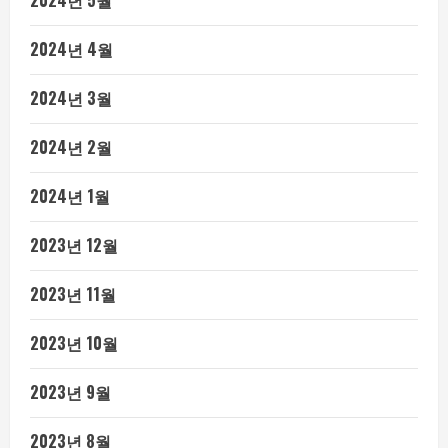
2024년 5월
2024년 4월
2024년 3월
2024년 2월
2024년 1월
2023년 12월
2023년 11월
2023년 10월
2023년 9월
2023년 8월