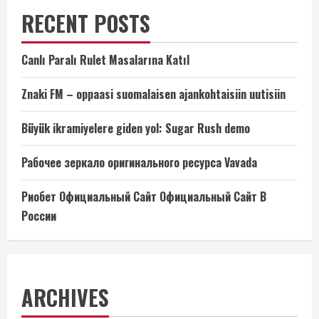
RECENT POSTS
Canlı Paralı Rulet Masalarına Katıl
Znaki FM – oppaasi suomalaisen ajankohtaisiin uutisiin
Büyük ikramiyelere giden yol: Sugar Rush demo
Рабочее зеркало оригинального ресурса Vavada
Риобет Официальный Сайт Официальный Сайт В
России
ARCHIVES