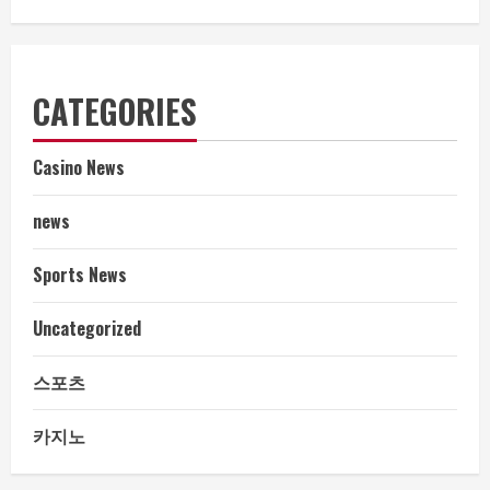
CATEGORIES
Casino News
news
Sports News
Uncategorized
스포츠
카지노