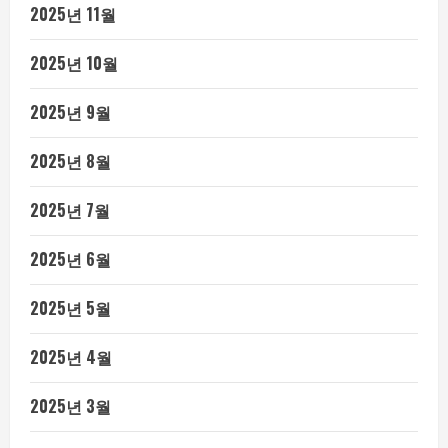
2025년 11월
2025년 10월
2025년 9월
2025년 8월
2025년 7월
2025년 6월
2025년 5월
2025년 4월
2025년 3월