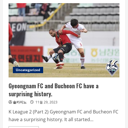
Professional
soccer
promotion
wars
begin
Uncategorized
Gyeongnam FC and Bucheon FC have a
surprising history.
솔카지노
11월 29, 2023
K League 2 (Part 2) Gyeongnam FC and Bucheon FC
have a surprising history. It all started...