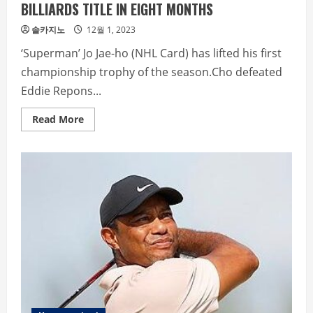
BILLIARDS TITLE IN EIGHT MONTHS
솔카지노
12월 1, 2023
‘Superman’ Jo Jae-ho (NHL Card) has lifted his first
championship trophy of the season.Cho defeated
Eddie Repons...
Read
Read More
more
about
JAE-
HO
CHO
WINS
HIS
FOURT
PROFESSIONAL
BILLIARDS
TITLE
IN
EIGHT
MONTHS