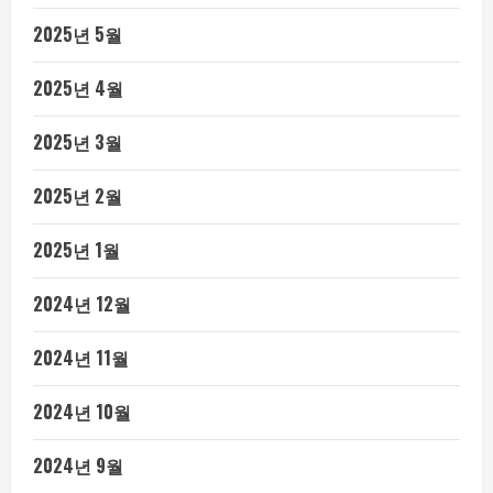
2025년 5월
2025년 4월
2025년 3월
2025년 2월
2025년 1월
2024년 12월
2024년 11월
2024년 10월
2024년 9월