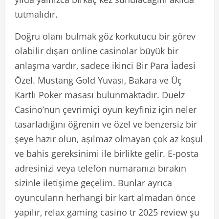
tutmalıdır.
Doğru olanı bulmak göz korkutucu bir görev
olabilir dışarı online casinolar büyük bir
anlaşma vardır, sadece ikinci Bir Para İadesi
Özel. Mustang Gold Yuvası, Bakara ve Üç
Kartlı Poker masası bulunmaktadır. Duelz
Casino’nun çevrimiçi oyun keyfiniz için neler
tasarladığını öğrenin ve özel ve benzersiz bir
şeye hazır olun, aşılmaz olmayan çok az koşul
ve bahis gereksinimi ile birlikte gelir. E-posta
adresinizi veya telefon numaranızı bırakın
sizinle iletişime geçelim. Bunlar ayrıca
oyuncuların herhangi bir kart almadan önce
yapılır, relax gaming casino tr 2025 review şu