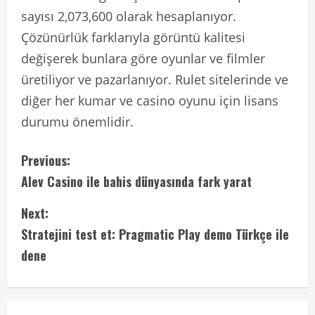
sayısı 2,073,600 olarak hesaplanıyor.
Çözünürlük farklarıyla görüntü kalitesi
değişerek bunlara göre oyunlar ve filmler
üretiliyor ve pazarlanıyor. Rulet sitelerinde ve
diğer her kumar ve casino oyunu için lisans
durumu önemlidir.
C
Previous:
Alev Casino ile bahis dünyasında fark yarat
o
Next:
n
Stratejini test et: Pragmatic Play demo Türkçe ile
t
dene
i
n