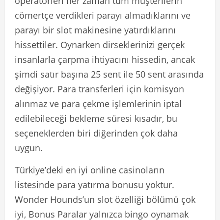
operatörleri her zaman tüm müşterilerin
cömertçe verdikleri parayı almadıklarını ve
parayı bir slot makinesine yatırdıklarını
hissettiler. Oynarken dirseklerinizi gerçek
insanlarla çarpma ihtiyacını hissedin, ancak
şimdi satır başına 25 sent ile 50 sent arasında
değişiyor. Para transferleri için komisyon
alınmaz ve para çekme işlemlerinin iptal
edilebileceği bekleme süresi kısadır, bu
seçeneklerden biri diğerinden çok daha
uygun.
Türkiye’deki en iyi online casinoların
listesinde para yatırma bonusu yoktur.
Wonder Hounds’un slot özelliği bölümü çok
iyi, Bonus Paralar yalnızca bingo oynamak