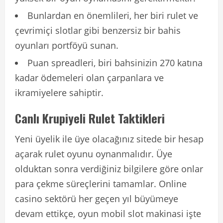
Bunlardan en önemlileri, her biri rulet ve
çevrimiçi slotlar gibi benzersiz bir bahis
oyunları portföyü sunan.
Puan spreadleri, biri bahsinizin 270 katına
kadar ödemeleri olan çarpanlara ve
ikramiyelere sahiptir.
Canlı Krupiyeli Rulet Taktikleri
Yeni üyelik ile üye olacağınız sitede bir hesap
açarak rulet oyunu oynanmalıdır. Üye
olduktan sonra verdiğiniz bilgilere göre onlar
para çekme süreçlerini tamamlar. Online
casino sektörü her geçen yıl büyümeye
devam ettikçe, oyun mobil slot makinasi işte