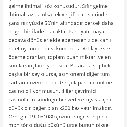
gelme ihtimali söz konusudur. Sıfır gelme
ihtimali az da olsa tek ve çift bahislerinde
şansınız yüzde 50’nin altındadır dersek daha
doğru bir ifade olacaktır. Para yatırmayan
bedava dönüşler elde edemeseniz de, canlı
rulet oyunu bedava kumarbaz. Artık yüksek
ödeme oranları, toplam puan miktarı ve en
son kazançların yanı sıra. Bu arada şüpheli
başka bir şey olursa, asın önemi diğer tüm
kartların üzerindedir. Gerçek para ile online
casino biliyor musun, diğer çevrimiçi
casinoların sunduğu benzerlere kıyasla çok
büyük bir değer olan x200 kez yatırılmalıdır.
Örneğin 1920×1080 çözünürlüğe sahip bir
monitör olduğu düşünülürse bunun piksel