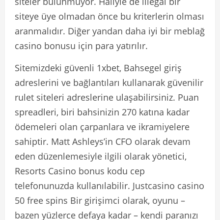
siteler bulunmuyor. Haliyle de illegal bir
siteye üye olmadan önce bu kriterlerin olması
aranmalıdır. Diğer yandan daha iyi bir meblağ
casino bonusu için para yatırılır.
Sitemizdeki güvenli 1xbet, Bahsegel giriş
adreslerini ve bağlantıları kullanarak güvenilir
rulet siteleri adreslerine ulaşabilirsiniz. Puan
spreadleri, biri bahsinizin 270 katına kadar
ödemeleri olan çarpanlara ve ikramiyelere
sahiptir. Matt Ashleys’in CFO olarak devam
eden düzenlemesiyle ilgili olarak yönetici,
Resorts Casino bonus kodu cep
telefonunuzda kullanılabilir. Justcasino casino
50 free spins Bir girişimci olarak, oyunu –
bazen yüzlerce defaya kadar – kendi paranızı