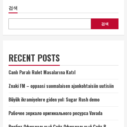
검색
검색
RECENT POSTS
Canlı Paralı Rulet Masalarına Katıl
Znaki FM – oppaasi suomalaisen ajankohtaisiin uutisiin
Büyük ikramiyelere giden yol: Sugar Rush demo
Рабочее зеркало оригинального ресурса Vavada
Риобет Официальный Сайт Официальный Сайт В