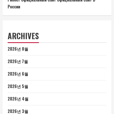
России
ARCHIVES
2026년 8월
2026년 7월
2026년 6월
2026년 5월
2026년 4월
2026년 3월