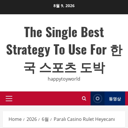
Skip
8월 9, 2026
to
content
The Single Best
Strategy To Use For 한
국 스포츠 도박
happytoyworld
동영상
Primary
Menu
Home
2026
6월
Paralı Casino Rulet Heyecanı