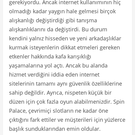
gerekiyordu. Ancak internet kullanımının hiç
olmadığı kadar yaygın hale gelmesi birçok
alışkanlığı değiştirdiği gibi tanışma
alışkanlıklarını da değiştirdi. Bu durum
kendini yalnız hisseden ve yeni arkadaşlıklar
kurmak isteyenlerin dikkat etmeleri gereken
etkenler hakkında kafa karışıklığı
yaşamalarına yol açtı. Ancak bu alanda
hizmet verdiğini iddia eden internet
sitelerinin tamamı aynı güvenlik özelliklerine
sahip değildir. Ayrıca, nispeten küçük bir
düzen için çok fazla oyun alabilmenizdir. Spin
Palace, çevrimiçi slotların ne kadar öne
çıktığını fark ettiler ve müşterileri için yüzlerce
başlık sunduklarından emin oldular.