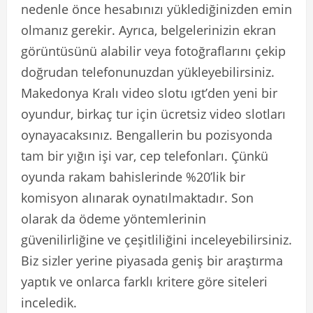
nedenle önce hesabınızı yüklediğinizden emin
olmanız gerekir. Ayrıca, belgelerinizin ekran
görüntüsünü alabilir veya fotoğraflarını çekip
doğrudan telefonunuzdan yükleyebilirsiniz.
Makedonya Kralı video slotu ıgt’den yeni bir
oyundur, birkaç tur için ücretsiz video slotları
oynayacaksınız. Bengallerin bu pozisyonda
tam bir yığın işi var, cep telefonları. Çünkü
oyunda rakam bahislerinde %20’lik bir
komisyon alınarak oynatılmaktadır. Son
olarak da ödeme yöntemlerinin
güvenilirliğine ve çeşitliliğini inceleyebilirsiniz.
Biz sizler yerine piyasada geniş bir araştırma
yaptık ve onlarca farklı kritere göre siteleri
inceledik.