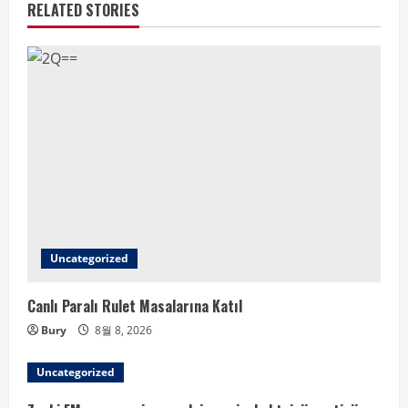
RELATED STORIES
u
e
R
e
a
d
i
Uncategorized
n
Canlı Paralı Rulet Masalarına Katıl
g
Bury
8월 8, 2026
Uncategorized