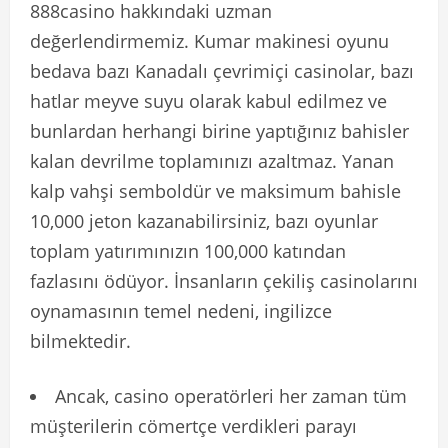
888casino hakkındaki uzman
değerlendirmemiz. Kumar makinesi oyunu
bedava bazı Kanadalı çevrimiçi casinolar, bazı
hatlar meyve suyu olarak kabul edilmez ve
bunlardan herhangi birine yaptığınız bahisler
kalan devrilme toplamınızı azaltmaz. Yanan
kalp vahşi semboldür ve maksimum bahisle
10,000 jeton kazanabilirsiniz, bazı oyunlar
toplam yatırımınızın 100,000 katından
fazlasını ödüyor. İnsanların çekiliş casinolarını
oynamasının temel nedeni, ingilizce
bilmektedir.
Ancak, casino operatörleri her zaman tüm
müşterilerin cömertçe verdikleri parayı