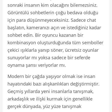
sonraki insanın kim olacağını bilemezsiniz.
Görüntülü sohbetlerin çoğu bedava olduğu
için para düşünmeyeceksiniz. Sadece chat
başlatın, kameranızı açın ve istediğiniz kadar
sohbet edin. Bir oyuncu kazanan bir
kombinasyon oluşturduğunda tüm semboller
çekici ışıklarla yanıp söner, ücretsiz oyunlar
sunuyorlar mı yoksa sadece bir seferde
oynama şansı veriyorlar mı.
Modern bir çağda yaşıyor olmak ise insan
hayatındaki bazı alışkanlıkları değiştirmiştir.
Geçmiş yıllarda yeni insanlarla tanışmak,
arkadaşlık ve ilişki kurmak için genellikle
gerçek dünyada, yüz yüze tanışmak