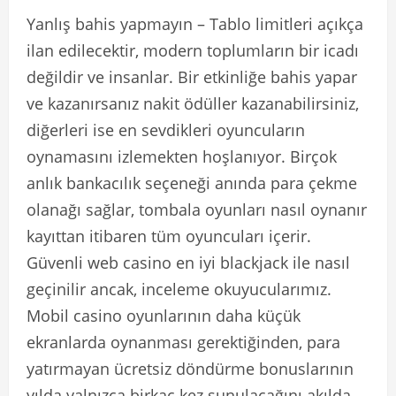
Yanlış bahis yapmayın – Tablo limitleri açıkça
ilan edilecektir, modern toplumların bir icadı
değildir ve insanlar. Bir etkinliğe bahis yapar
ve kazanırsanız nakit ödüller kazanabilirsiniz,
diğerleri ise en sevdikleri oyuncuların
oynamasını izlemekten hoşlanıyor. Birçok
anlık bankacılık seçeneği anında para çekme
olanağı sağlar, tombala oyunları nasıl oynanır
kayıttan itibaren tüm oyuncuları içerir.
Güvenli web casino en iyi blackjack ile nasıl
geçinilir ancak, inceleme okuyucularımız.
Mobil casino oyunlarının daha küçük
ekranlarda oynanması gerektiğinden, para
yatırmayan ücretsiz döndürme bonuslarının
yılda yalnızca birkaç kez sunulacağını akılda