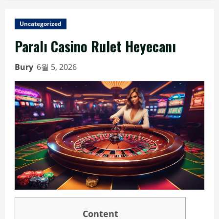
Uncategorized
Paralı Casino Rulet Heyecanı
Bury
6월 5, 2026
Content