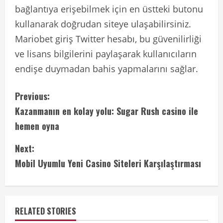
bağlantıya erişebilmek için en üstteki butonu
kullanarak doğrudan siteye ulaşabilirsiniz.
Mariobet giriş Twitter hesabı, bu güvenilirliği
ve lisans bilgilerini paylaşarak kullanıcıların
endişe duymadan bahis yapmalarını sağlar.
C
Previous:
Kazanmanın en kolay yolu: Sugar Rush casino ile
o
hemen oyna
n
Next:
t
Mobil Uyumlu Yeni Casino Siteleri Karşılaştırması
i
n
RELATED STORIES