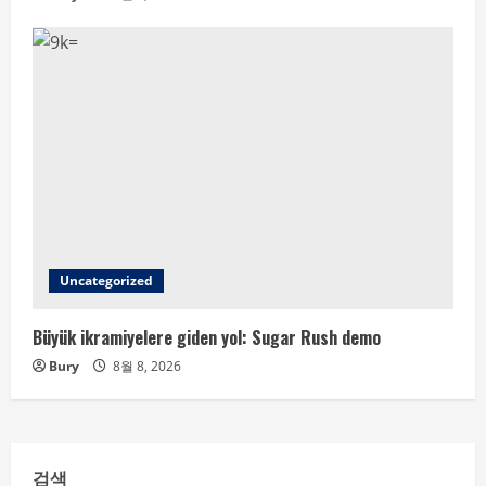
Uncategorized
Büyük ikramiyelere giden yol: Sugar Rush demo
Bury
8월 8, 2026
검색