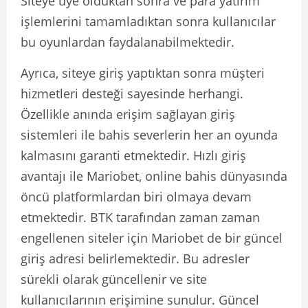
Siteye üye olduktan sonra ve para yatırım
işlemlerini tamamladıktan sonra kullanıcılar
bu oyunlardan faydalanabilmektedir.
Ayrıca, siteye giriş yaptıktan sonra müşteri
hizmetleri desteği sayesinde herhangi.
Özellikle anında erişim sağlayan giriş
sistemleri ile bahis severlerin her an oyunda
kalmasını garanti etmektedir. Hızlı giriş
avantajı ile Mariobet, online bahis dünyasında
öncü platformlardan biri olmaya devam
etmektedir. BTK tarafından zaman zaman
engellenen siteler için Mariobet de bir güncel
giriş adresi belirlemektedir. Bu adresler
sürekli olarak güncellenir ve site
kullanıcılarının erişimine sunulur. Güncel