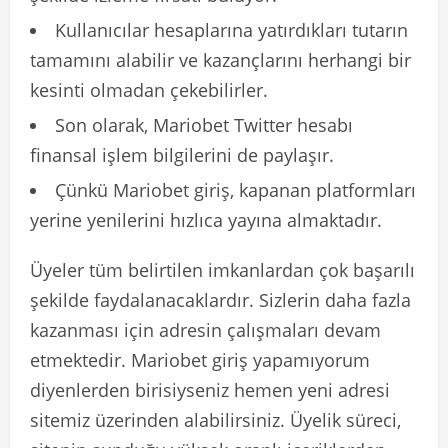
Kullanıcılar hesaplarına yatırdıkları tutarın
tamamını alabilir ve kazançlarını herhangi bir
kesinti olmadan çekebilirler.
Son olarak, Mariobet Twitter hesabı
finansal işlem bilgilerini de paylaşır.
Çünkü Mariobet giriş, kapanan platformları
yerine yenilerini hızlıca yayına almaktadır.
Üyeler tüm belirtilen imkanlardan çok başarılı
şekilde faydalanacaklardır. Sizlerin daha fazla
kazanması için adresin çalışmaları devam
etmektedir. Mariobet giriş yapamıyorum
diyenlerden birisiyseniz hemen yeni adresi
sitemiz üzerinden alabilirsiniz. Üyelik süreci,