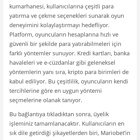
kumarhanesi, kullanıcılarına çeşitli para
yatırma ve çekme seçenekleri sunarak oyun
deneyimini kolaylaştırmayı hedefliyor.
Platform, oyuncuların hesaplarına hızlı ve
güvenli bir şekilde para yatırabilmeleri için
farklı yöntemler sunuyor. Kredi kartları, banka
havaleleri ve e-cüzdanlar gibi geleneksel
yöntemlerin yanı sıra, kripto para birimleri de
kabul ediliyor. Bu çeşitlilik, oyuncuların kendi
tercihlerine göre en uygun yöntemi
seçmelerine olanak tanıyor.
Bu bağlantıya tıkladıktan sonra, üyelik
işleminiz tamamlanacaktır. Kullanıcıların en
sık dile getirdiği şikayetlerden biri, Mariobet’in