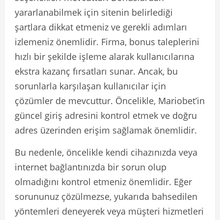
yararlanabilmek için sitenin belirlediği
şartlara dikkat etmeniz ve gerekli adımları
izlemeniz önemlidir. Firma, bonus taleplerini
hızlı bir şekilde işleme alarak kullanıcılarına
ekstra kazanç fırsatları sunar. Ancak, bu
sorunlarla karşılaşan kullanıcılar için
çözümler de mevcuttur. Öncelikle, Mariobet’in
güncel giriş adresini kontrol etmek ve doğru
adres üzerinden erişim sağlamak önemlidir.
Bu nedenle, öncelikle kendi cihazınızda veya
internet bağlantınızda bir sorun olup
olmadığını kontrol etmeniz önemlidir. Eğer
sorununuz çözülmezse, yukarıda bahsedilen
yöntemleri deneyerek veya müşteri hizmetleri