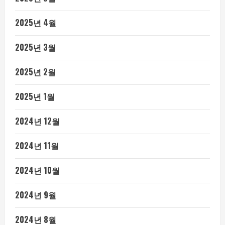
2025년 4월
2025년 3월
2025년 2월
2025년 1월
2024년 12월
2024년 11월
2024년 10월
2024년 9월
2024년 8월