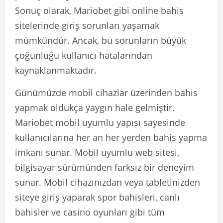
Sonuç olarak, Mariobet gibi online bahis
sitelerinde giriş sorunları yaşamak
mümkündür. Ancak, bu sorunların büyük
çoğunluğu kullanıcı hatalarından
kaynaklanmaktadır.
Günümüzde mobil cihazlar üzerinden bahis
yapmak oldukça yaygın hale gelmiştir.
Mariobet mobil uyumlu yapısı sayesinde
kullanıcılarına her an her yerden bahis yapma
imkanı sunar. Mobil uyumlu web sitesi,
bilgisayar sürümünden farksız bir deneyim
sunar. Mobil cihazınızdan veya tabletinizden
siteye giriş yaparak spor bahisleri, canlı
bahisler ve casino oyunları gibi tüm