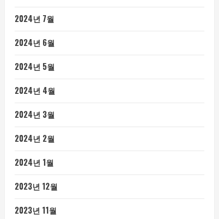
2024년 7월
2024년 6월
2024년 5월
2024년 4월
2024년 3월
2024년 2월
2024년 1월
2023년 12월
2023년 11월