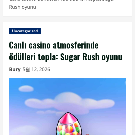
Rush oyunu
Uncategorized
Canlı casino atmosferinde
ödülleri topla: Sugar Rush oyunu
Bury
5월 12, 2026