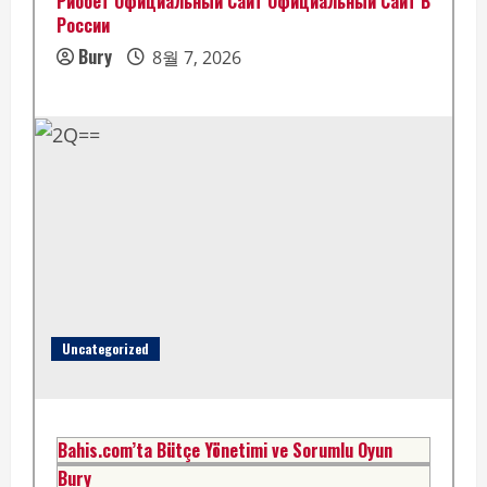
Риобет Официальный Сайт Официальный Сайт В
России
Bury
8월 7, 2026
Uncategorized
Bahis.com’ta Bütçe Yönetimi ve Sorumlu Oyun
Bury