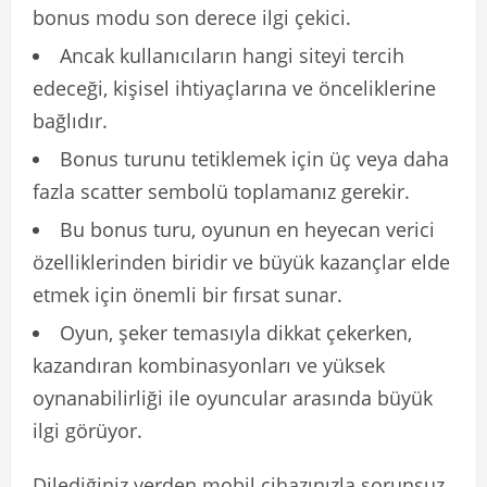
bonus modu son derece ilgi çekici.
Ancak kullanıcıların hangi siteyi tercih
edeceği, kişisel ihtiyaçlarına ve önceliklerine
bağlıdır.
Bonus turunu tetiklemek için üç veya daha
fazla scatter sembolü toplamanız gerekir.
Bu bonus turu, oyunun en heyecan verici
özelliklerinden biridir ve büyük kazançlar elde
etmek için önemli bir fırsat sunar.
Oyun, şeker temasıyla dikkat çekerken,
kazandıran kombinasyonları ve yüksek
oynanabilirliği ile oyuncular arasında büyük
ilgi görüyor.
Dilediğiniz yerden mobil cihazınızla sorunsuz