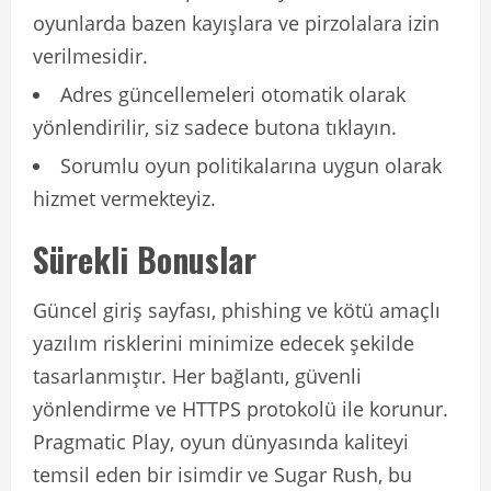
oyunlarda bazen kayışlara ve pirzolalara izin
verilmesidir.
Adres güncellemeleri otomatik olarak
yönlendirilir, siz sadece butona tıklayın.
Sorumlu oyun politikalarına uygun olarak
hizmet vermekteyiz.
Sürekli Bonuslar
Güncel giriş sayfası, phishing ve kötü amaçlı
yazılım risklerini minimize edecek şekilde
tasarlanmıştır. Her bağlantı, güvenli
yönlendirme ve HTTPS protokolü ile korunur.
Pragmatic Play, oyun dünyasında kaliteyi
temsil eden bir isimdir ve Sugar Rush, bu