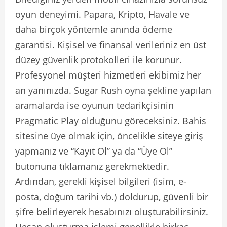
oyun deneyimi. Papara, Kripto, Havale ve
daha birçok yöntemle anında ödeme
garantisi. Kişisel ve finansal verileriniz en üst
düzey güvenlik protokolleri ile korunur.
Profesyonel müşteri hizmetleri ekibimiz her
an yanınızda. Sugar Rush oyna şekline yapılan
aramalarda ise oyunun tedarikçisinin
Pragmatic Play olduğunu göreceksiniz. Bahis
sitesine üye olmak için, öncelikle siteye giriş
yapmanız ve “Kayıt Ol” ya da “Üye Ol”
butonuna tıklamanız gerekmektedir.
Ardından, gerekli kişisel bilgileri (isim, e-
posta, doğum tarihi vb.) doldurup, güvenli bir
şifre belirleyerek hesabınızı oluşturabilirsiniz.