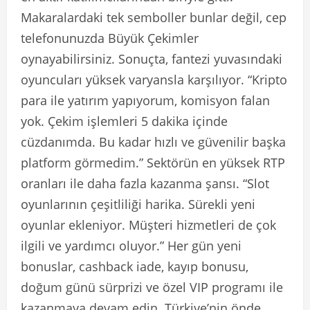
Makaralardaki tek semboller bunlar değil, cep
telefonunuzda Büyük Çekimler
oynayabilirsiniz. Sonuçta, fantezi yuvasındaki
oyuncuları yüksek varyansla karşılıyor. “Kripto
para ile yatırım yapıyorum, komisyon falan
yok. Çekim işlemleri 5 dakika içinde
cüzdanımda. Bu kadar hızlı ve güvenilir başka
platform görmedim.” Sektörün en yüksek RTP
oranları ile daha fazla kazanma şansı. “Slot
oyunlarının çeşitliliği harika. Sürekli yeni
oyunlar ekleniyor. Müşteri hizmetleri de çok
ilgili ve yardımcı oluyor.” Her gün yeni
bonuslar, cashback iade, kayıp bonusu,
doğum günü sürprizi ve özel VIP programı ile
kazanmaya devam edin. Türkiye’nin önde