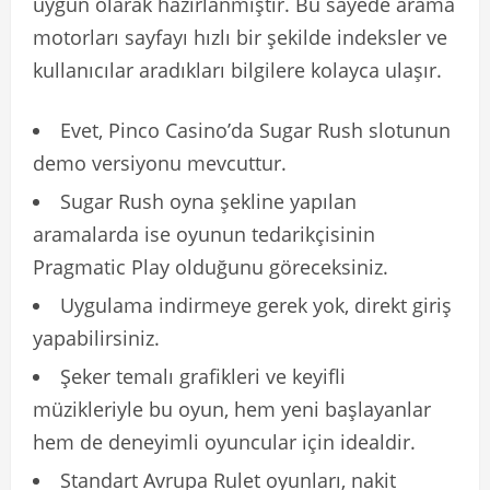
uygun olarak hazırlanmıştır. Bu sayede arama
motorları sayfayı hızlı bir şekilde indeksler ve
kullanıcılar aradıkları bilgilere kolayca ulaşır.
Evet, Pinco Casino’da Sugar Rush slotunun
demo versiyonu mevcuttur.
Sugar Rush oyna şekline yapılan
aramalarda ise oyunun tedarikçisinin
Pragmatic Play olduğunu göreceksiniz.
Uygulama indirmeye gerek yok, direkt giriş
yapabilirsiniz.
Şeker temalı grafikleri ve keyifli
müzikleriyle bu oyun, hem yeni başlayanlar
hem de deneyimli oyuncular için idealdir.
Standart Avrupa Rulet oyunları, nakit