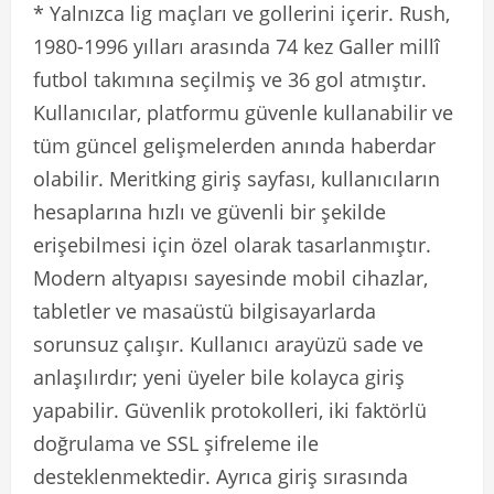
* Yalnızca lig maçları ve gollerini içerir. Rush,
1980-1996 yılları arasında 74 kez Galler millî
futbol takımına seçilmiş ve 36 gol atmıştır.
Kullanıcılar, platformu güvenle kullanabilir ve
tüm güncel gelişmelerden anında haberdar
olabilir. Meritking giriş sayfası, kullanıcıların
hesaplarına hızlı ve güvenli bir şekilde
erişebilmesi için özel olarak tasarlanmıştır.
Modern altyapısı sayesinde mobil cihazlar,
tabletler ve masaüstü bilgisayarlarda
sorunsuz çalışır. Kullanıcı arayüzü sade ve
anlaşılırdır; yeni üyeler bile kolayca giriş
yapabilir. Güvenlik protokolleri, iki faktörlü
doğrulama ve SSL şifreleme ile
desteklenmektedir. Ayrıca giriş sırasında