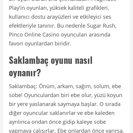
Play’in oyunları, yüksek kaliteli grafikleri,
kullanıcı dostu arayüzleri ve etkileyici ses
efektleriyle tanınır. Bu nedenle Sugar Rush,
Pinco Online Casino oyuncuları arasında
favori oyunlardan biridir.
Saklambaç oyunu nasıl
oynanır?
Saklambaç: Önüm, arkam, sağım, solum, ebe
sobe! Oyunculardan biri ebe olur, yüzü koyun
bir yere yaslanarak saymaya başlar. O sırada
diğer oyuncular saklanırlar ve ebe kaleden
ayrılınca ondan önce gidip kaleye sobe
yapmaya çalışırlar. Ebe onlardan önce varırsa,