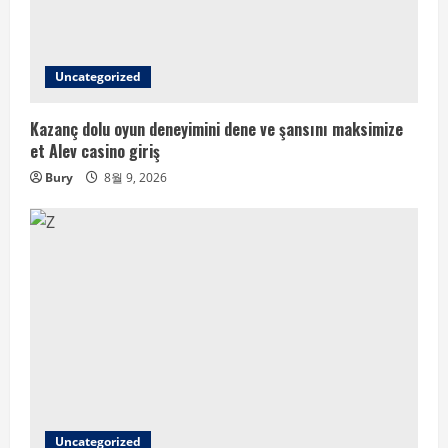
a
d
Uncategorized
i
n
Kazanç dolu oyun deneyimini dene ve şansını maksimize
et Alev casino giriş
g
Bury
8월 9, 2026
Uncategorized