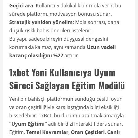
Geçici ara
: Kullanıcı 5 dakikalık bir mola verir; bu
sürede platform, motivasyon bonusu sunar.
Stratejik yeniden yönelim
: Mola sonrası, daha
düşük riskli bahis önerileri listelenir.
Bu yapı, sadece bireyin duygusal dengesini
korumakla kalmaz, aynı zamanda
Uzun vadeli
kazanç olasılığını %22
artırır.
1xbet Yeni Kullanıcıya Uyum
Süreci Sağlayan Eğitim Modülü
Yeni bir bahisçi, platformun sunduğu çeşitli oyun
ve oran çeşitliliğiyle karşılaştığında bilgi eksikliği
hissedebilir. 1xBet, bu durumu azaltmak amacıyla
“Uyum Eğitimi”
adlı bir dizi interaktif ders sunar.
Eğitim,
Temel Kavramlar
,
Oran Çeşitleri
,
Canlı