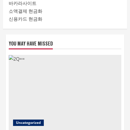
바카라사이트
소액결제 현금화
신용카드 현금화
YOU MAY HAVE MISSED
Uncategorized