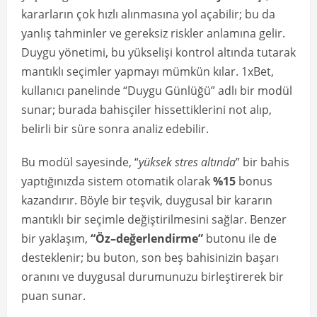
kararların çok hızlı alınmasına yol açabilir; bu da
yanlış tahminler ve gereksiz riskler anlamına gelir.
Duygu yönetimi, bu yükselişi kontrol altında tutarak
mantıklı seçimler yapmayı mümkün kılar. 1xBet,
kullanıcı panelinde “Duygu Günlüğü” adlı bir modül
sunar; burada bahisçiler hissettiklerini not alıp,
belirli bir süre sonra analiz edebilir.
Bu modül sayesinde, “
yüksek stres altında
” bir bahis
yaptığınızda sistem otomatik olarak
%15
bonus
kazandırır. Böyle bir teşvik, duygusal bir kararın
mantıklı bir seçimle değiştirilmesini sağlar. Benzer
bir yaklaşım,
“Öz–değerlendirme”
butonu ile de
desteklenir; bu buton, son beş bahisinizin başarı
oranını ve duygusal durumunuzu birleştirerek bir
puan sunar.