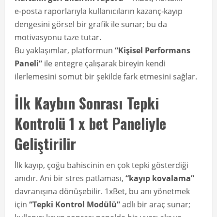
e‑posta raporlarıyla kullanıcıların kazanç‑kayıp
dengesini görsel bir grafik ile sunar; bu da
motivasyonu taze tutar.
Bu yaklaşımlar, platformun
“Kişisel Performans
Paneli”
ile entegre çalışarak bireyin kendi
ilerlemesini somut bir şekilde fark etmesini sağlar.
İlk Kaybın Sonrası Tepki
Kontrolü 1 x bet Paneliyle
Geliştirilir
İlk kayıp, çoğu bahiscinin en çok tepki gösterdiği
anıdır. Ani bir stres patlaması,
“kayıp kovalama”
davranışına dönüşebilir. 1xBet, bu anı yönetmek
için
“Tepki Kontrol Modülü”
adlı bir araç sunar;