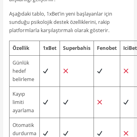
Aşağıdaki tablo, 1xBet’in yeni başlayanlar için
sunduğu psikolojik destek özelliklerini, rakip
platformlarla karşılaştırmalı olarak gösterir.
Özellik
1xBet
Superbahis
Fenobet
IciBe
Günlük
hedef
belirleme
Kayıp
limiti
ayarlama
Otomatik
durdurma