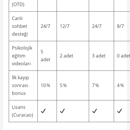
(OTD)
Canlı
sohbet
24/7
12/7
24/7
8/7
desteği
Psikolojik
5
eğitim
2 adet
3 adet
0 ade
adet
videoları
İlk kayıp
sonrası
10 %
5 %
7 %
4 %
bonus
Lisans
(Curacao)