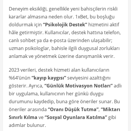
Deneyim eksikliği, genellikle yeni bahisçilerin riskli
kararlar almasına neden olur. 1xBet, bu boşluğu
doldurmak için
“Psikolojik Destek”
hizmetini aktif
hâle getirmiştir. Kullanıcılar, destek hattına telefon,
canlı sohbet ya da e‑posta üzerinden ulaşabilir;
uzman psikologlar, bahisle ilgili duygusal zorlukları
anlamak ve yönetmek üzerine danışmanlık verir.
2023 verileri, destek hizmeti alan kullanıcıların
%64’ünün
“kayıp kaygısı”
seviyesini azalttığını
gösterir. Ayrıca,
“Günlük Motivasyon Notları”
adlı
bir uygulama, kullanıcının her günkü duygu
durumunu kaydedip, buna göre öneriler sunar. Bu
öneriler arasında
“Oranı Düşük Tutma”
,
“Miktarı
Sınırlı Kılma
ve
“Sosyal Oyunlara Katılma”
gibi
adımlar bulunur.