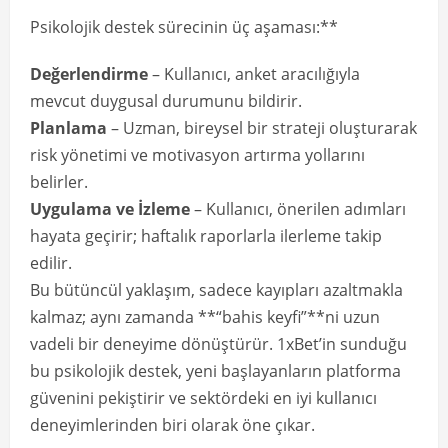
Psikolojik destek sürecinin üç aşaması:**
Değerlendirme
– Kullanıcı, anket aracılığıyla
mevcut duygusal durumunu bildirir.
Planlama
– Uzman, bireysel bir strateji oluşturarak
risk yönetimi ve motivasyon artırma yollarını
belirler.
Uygulama ve İzleme
– Kullanıcı, önerilen adımları
hayata geçirir; haftalık raporlarla ilerleme takip
edilir.
Bu bütüncül yaklaşım, sadece kayıpları azaltmakla
kalmaz; aynı zamanda **“bahis keyfi”**ni uzun
vadeli bir deneyime dönüştürür. 1xBet’in sunduğu
bu psikolojik destek, yeni başlayanların platforma
güvenini pekiştirir ve sektördeki en iyi kullanıcı
deneyimlerinden biri olarak öne çıkar.