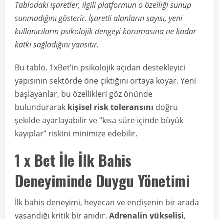
Tablodaki işaretler, ilgili platformun o özelliği sunup
sunmadığını gösterir. İşaretli alanların sayısı, yeni
kullanıcıların psikolojik dengeyi korumasına ne kadar
katkı sağladığını yansıtır.
Bu tablo, 1xBet’in psikolojik açıdan destekleyici
yapısının sektörde öne çıktığını ortaya koyar. Yeni
başlayanlar, bu özellikleri göz önünde
bulundurarak
kişisel risk toleransını
doğru
şekilde ayarlayabilir ve “kısa süre içinde büyük
kayıplar” riskini minimize edebilir.
1 x Bet İle İlk Bahis
Deneyiminde Duygu Yönetimi
İlk bahis deneyimi, heyecan ve endişenin bir arada
yaşandığı kritik bir anıdır.
Adrenalin yükselişi
,