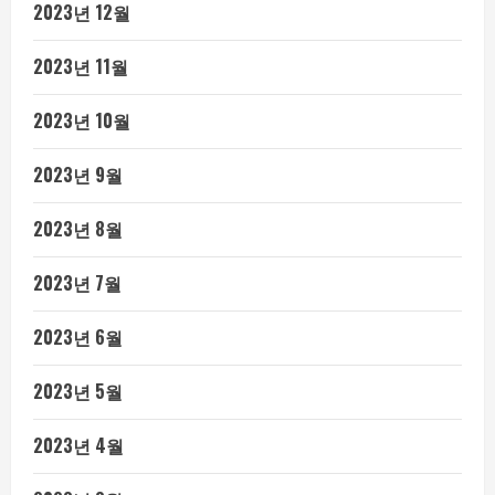
2023년 12월
2023년 11월
2023년 10월
2023년 9월
2023년 8월
2023년 7월
2023년 6월
2023년 5월
2023년 4월