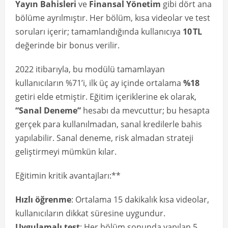
Yayın Bahisleri
ve
Finansal Yönetim
gibi dört ana
bölüme ayrılmıştır. Her bölüm, kısa videolar ve test
soruları içerir; tamamlandığında kullanıcıya
10 TL
değerinde bir bonus verilir.
2022 itibarıyla, bu modülü tamamlayan
kullanıcıların %71’i, ilk üç ay içinde ortalama
%18
getiri elde etmiştir. Eğitim içeriklerine ek olarak,
“Sanal Deneme”
hesabı da mevcuttur; bu hesapta
gerçek para kullanılmadan, sanal kredilerle bahis
yapılabilir. Sanal deneme, risk almadan strateji
geliştirmeyi mümkün kılar.
Eğitimin kritik avantajları:**
Hızlı öğrenme
: Ortalama 15 dakikalık kısa videolar,
kullanıcıların dikkat süresine uygundur.
Uygulamalı test
: Her bölüm sonunda yapılan 5