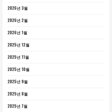
2026년 3월
2026년 2월
2026년 1월
2025년 12월
2025년 11월
2025년 10월
2025년 9월
2025년 8월
2025년 7월