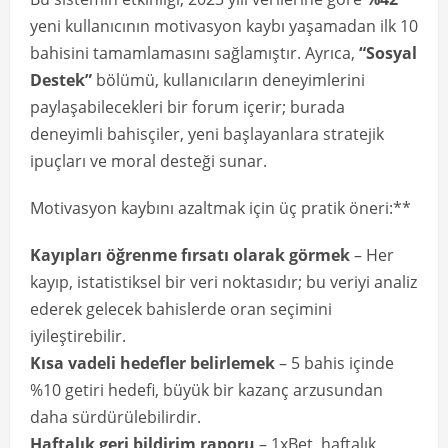
yeni kullanıcının motivasyon kaybı yaşamadan ilk 10
bahisini tamamlamasını sağlamıştır. Ayrıca,
“Sosyal
Destek”
bölümü, kullanıcıların deneyimlerini
paylaşabilecekleri bir forum içerir; burada
deneyimli bahisçiler, yeni başlayanlara stratejik
ipuçları ve moral desteği sunar.
Motivasyon kaybını azaltmak için üç pratik öneri:**
Kayıpları öğrenme fırsatı olarak görmek
– Her
kayıp, istatistiksel bir veri noktasıdır; bu veriyi analiz
ederek gelecek bahislerde oran seçimini
iyileştirebilir.
Kısa vadeli hedefler belirlemek
– 5 bahis içinde
%10 getiri hedefi, büyük bir kazanç arzusundan
daha sürdürülebilirdir.
Haftalık geri bildirim raporu
– 1xBet, haftalık