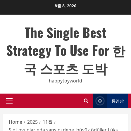
Skip
8월 8, 2026
to
content
The Single Best
Strategy To Use For 한
국 스포츠 도박
happytoyworld
동영상
Primary
Menu
Home
2025
11월
Slot oyunlarında şansını dene, büyük ödüller Lüks