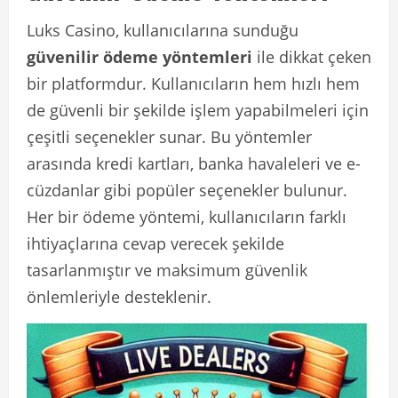
Luks Casino, kullanıcılarına sunduğu
güvenilir ödeme yöntemleri
ile dikkat çeken
bir platformdur. Kullanıcıların hem hızlı hem
de güvenli bir şekilde işlem yapabilmeleri için
çeşitli seçenekler sunar. Bu yöntemler
arasında kredi kartları, banka havaleleri ve e-
cüzdanlar gibi popüler seçenekler bulunur.
Her bir ödeme yöntemi, kullanıcıların farklı
ihtiyaçlarına cevap verecek şekilde
tasarlanmıştır ve maksimum güvenlik
önlemleriyle desteklenir.