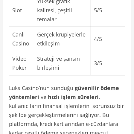
Yüksek grafik
Slot
kalitesi, çeşitli
5/5
temalar
Canlı
Gerçek krupiyelerle
4/5
Casino
etkileşim
Video
Strateji ve şansın
3/5
Poker
birleşimi
Luks Casino’nun sunduğu
güvenilir ödeme
yöntemleri
ve
hızlı işlem süreleri
,
kullanıcıların finansal işlemlerini sorunsuz bir
şekilde gerçekleştirmelerini sağlıyor. Bu
platformda, kredi kartlarından e-cüzdanlara
kadar çeşitli ödeme seçenekleri mevcut.