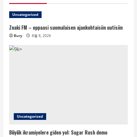
u
e
Uncategorized
Znaki FM – oppaasi suomalaisen ajankohtaisiin uutisiin
R
Bury
8월 8, 2026
e
a
d
i
n
g
Uncategorized
Büyük ikramiyelere giden yol: Sugar Rush demo