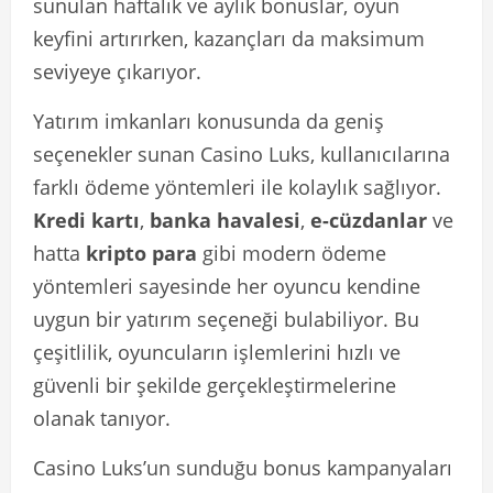
sunulan haftalık ve aylık bonuslar, oyun
keyfini artırırken, kazançları da maksimum
seviyeye çıkarıyor.
Yatırım imkanları konusunda da geniş
seçenekler sunan Casino Luks, kullanıcılarına
farklı ödeme yöntemleri ile kolaylık sağlıyor.
Kredi kartı
,
banka havalesi
,
e-cüzdanlar
ve
hatta
kripto para
gibi modern ödeme
yöntemleri sayesinde her oyuncu kendine
uygun bir yatırım seçeneği bulabiliyor. Bu
çeşitlilik, oyuncuların işlemlerini hızlı ve
güvenli bir şekilde gerçekleştirmelerine
olanak tanıyor.
Casino Luks’un sunduğu bonus kampanyaları