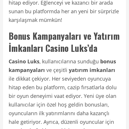
hitap ediyor. Eğlenceyi ve kazancı bir arada
sunan bu platformda her an yeni bir sürprizle
karşılaşmak mümkün!
Bonus Kampanyaları ve Yatırım
İmkanları Casino Luks’da
Casino Luks
, kullanıcılarına sunduğu
bonus
kampanyaları
ve çeşitli
yatırım imkanları
ile dikkat çekiyor. Her seviyeden oyuncuya
hitap eden bu platform, cazip fırsatlarla dolu
bir oyun deneyimi vaat ediyor. Yeni üye olan
kullanıcılar için özel hoş geldin bonusları,
oyuncuların ilk yatırımlarını daha kazançlı
hale getiriyor. Ayrıca, düzenli oyuncular için