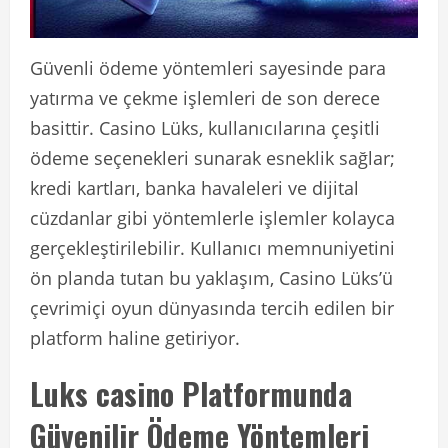
Güvenli ödeme yöntemleri sayesinde para
yatırma ve çekme işlemleri de son derece
basittir. Casino Lüks, kullanıcılarına çeşitli
ödeme seçenekleri sunarak esneklik sağlar;
kredi kartları, banka havaleleri ve dijital
cüzdanlar gibi yöntemlerle işlemler kolayca
gerçekleştirilebilir. Kullanıcı memnuniyetini
ön planda tutan bu yaklaşım, Casino Lüks’ü
çevrimiçi oyun dünyasında tercih edilen bir
platform haline getiriyor.
Luks casino Platformunda
Güvenilir Ödeme Yöntemleri