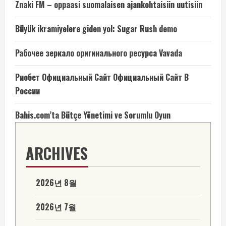
Znaki FM – oppaasi suomalaisen ajankohtaisiin uutisiin
Büyük ikramiyelere giden yol: Sugar Rush demo
Рабочее зеркало оригинального ресурса Vavada
Риобет Официальный Сайт Официальный Сайт В
России
Bahis.com’ta Bütçe Yönetimi ve Sorumlu Oyun
ARCHIVES
2026년 8월
2026년 7월