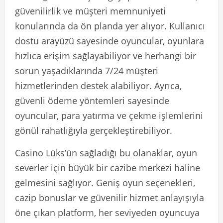
güvenilirlik ve müşteri memnuniyeti
konularında da ön planda yer alıyor. Kullanıcı
dostu arayüzü sayesinde oyuncular, oyunlara
hızlıca erişim sağlayabiliyor ve herhangi bir
sorun yaşadıklarında 7/24 müşteri
hizmetlerinden destek alabiliyor. Ayrıca,
güvenli ödeme yöntemleri sayesinde
oyuncular, para yatırma ve çekme işlemlerini
gönül rahatlığıyla gerçekleştirebiliyor.
Casino Lüks’ün sağladığı bu olanaklar, oyun
severler için büyük bir cazibe merkezi haline
gelmesini sağlıyor. Geniş oyun seçenekleri,
cazip bonuslar ve güvenilir hizmet anlayışıyla
öne çıkan platform, her seviyeden oyuncuya