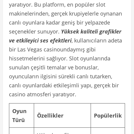
yaratıyor. Bu platform, en popüler slot
makinelerinden, gerçek krupiyelerle oynanan
canlı oyunlara kadar geniş bir yelpazede
seçenekler sunuyor.
Yüksek kaliteli grafikler
ve etkileyici ses efektleri
, kullanıcıların adeta
bir Las Vegas casinoundaymış gibi
hissetmelerini sağlıyor. Slot oyunlarında
sunulan çeşitli temalar ve bonuslar,
oyuncuların ilgisini sürekli canlı tutarken,
canlı oyunlardaki etkileşimli yapı, gerçek bir
casino atmosferi yaratıyor.
Oyun
Özellikler
Popülerlik
Türü