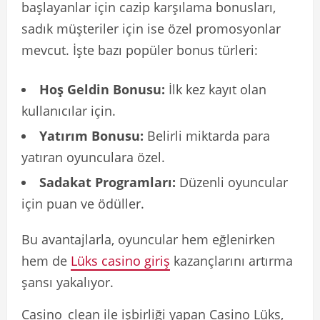
başlayanlar için cazip karşılama bonusları,
sadık müşteriler için ise özel promosyonlar
mevcut. İşte bazı popüler bonus türleri:
Hoş Geldin Bonusu:
İlk kez kayıt olan
kullanıcılar için.
Yatırım Bonusu:
Belirli miktarda para
yatıran oyunculara özel.
Sadakat Programları:
Düzenli oyuncular
için puan ve ödüller.
Bu avantajlarla, oyuncular hem eğlenirken
hem de
Lüks casino giriş
kazançlarını artırma
şansı yakalıyor.
Casino_clean ile işbirliği yapan Casino Lüks,