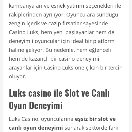
kampanyaları ve esnek yatırım seçenekleri ile
rakiplerinden ayrılıyor. Oyunculara sunduğu
zengin içerik ve cazip fırsatlar sayesinde
Casino Luks, hem yeni başlayanlar hem de
deneyimli oyuncular için ideal bir platform
haline geliyor. Bu nedenle, hem eğlenceli
hem de kazançlı bir casino deneyimi
arayanlar için Casino Luks öne çıkan bir tercih
oluyor.
Luks casino ile Slot ve Canlı
Oyun Deneyimi
Luks Casino, oyuncularına
eşsiz bir slot ve
canlı oyun deneyimi
sunarak sektörde fark