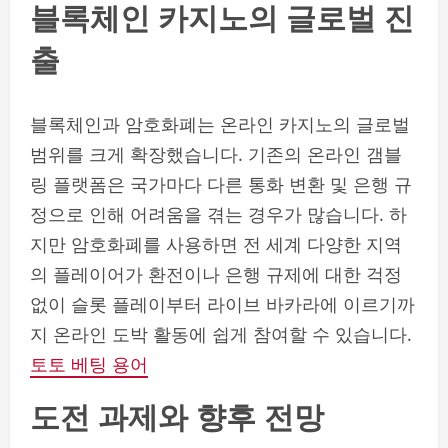
블록체인 카지노의 글로벌 진
출
블록체인과 암호화폐는 온라인 카지노의 글로벌
범위를 크게 확장했습니다. 기존의 온라인 갬블
링 플랫폼은 국가마다 다른 통화 변환 및 은행 규
정으로 인해 어려움을 겪는 경우가 많습니다. 하
지만 암호화폐를 사용하면 전 세계 다양한 지역
의 플레이어가 환전이나 은행 규제에 대한 걱정
없이 슬롯 플레이부터 라이브 바카라에 이르기까
지 온라인 도박 활동에 쉽게 참여할 수 있습니다.
토토 베팅 용어
도전 과제와 향후 전망