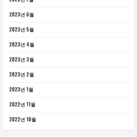
2023년 6월
2023년 5월
2023년 4월
2023년 3월
2023년 2월
2023년 1월
2022년 11월
2022년 10월