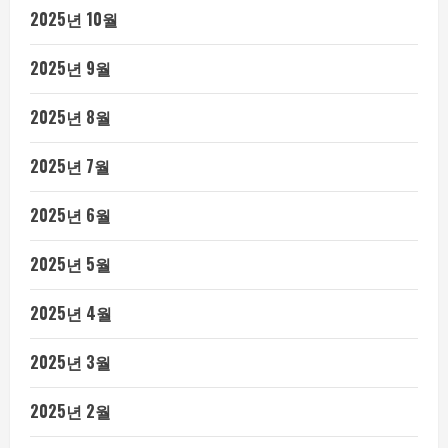
2025년 10월
2025년 9월
2025년 8월
2025년 7월
2025년 6월
2025년 5월
2025년 4월
2025년 3월
2025년 2월