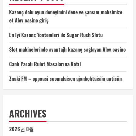
Kazanç dolu oyun deneyimini dene ve şansını maksimize
et Alev casino giriş
En Iyi Kazanc Yontemleri ile Sugar Rush Slotu
Slot makinelerinde avantajlı kazanç sağlayan Alev casino
Canlı Paralı Rulet Masalarına Katıl
Znaki FM – oppaasi suomalaisen ajankohtaisiin uutisiin
ARCHIVES
2026년 8월