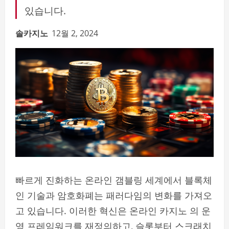
있습니다.
솔카지노
12월 2, 2024
빠르게 진화하는 온라인 갬블링 세계에서 블록체
인 기술과 암호화폐는 패러다임의 변화를 가져오
고 있습니다. 이러한 혁신은 온라인 카지노 의 운
영 프레임워크를 재정의하고, 슬롯부터 스크래치