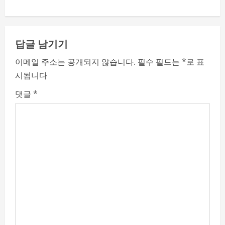
i
n
답글 남기기
u
이메일 주소는 공개되지 않습니다.
필수 필드는
*
로 표
e
시됩니다
R
댓글
*
e
a
d
i
n
g