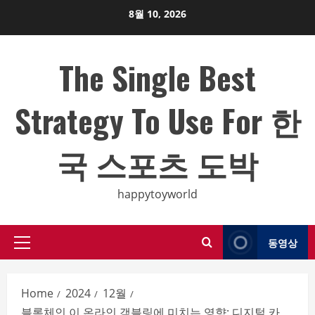
Skip
8월 10, 2026
to
content
The Single Best
Strategy To Use For 한
국 스포츠 도박
happytoyworld
동영상
Primary
Menu
Home
2024
12월
블록체인 이 온라인 갬블링에 미치는 영향: 디지털 카