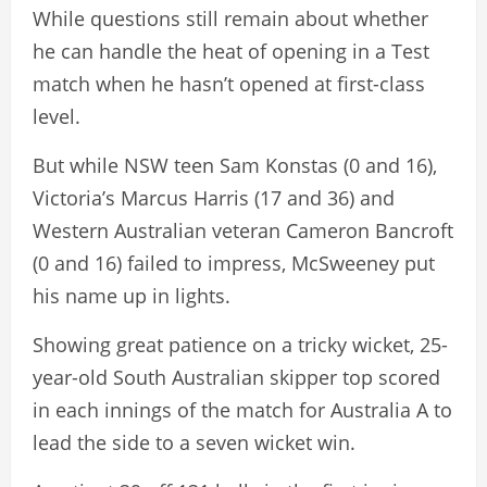
While questions still remain about whether
he can handle the heat of opening in a Test
match when he hasn’t opened at first-class
level.
But while NSW teen Sam Konstas (0 and 16),
Victoria’s Marcus Harris (17 and 36) and
Western Australian veteran Cameron Bancroft
(0 and 16) failed to impress, McSweeney put
his name up in lights.
Showing great patience on a tricky wicket, 25-
year-old South Australian skipper top scored
in each innings of the match for Australia A to
lead the side to a seven wicket win.