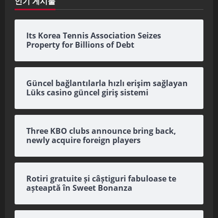
인기 게시물
Its Korea Tennis Association Seizes
Property for Billions of Debt
Güncel bağlantılarla hızlı erişim sağlayan
Lüks casino güncel giriş sistemi
Three KBO clubs announce bring back,
newly acquire foreign players
Rotiri gratuite și câștiguri fabuloase te
așteaptă în Sweet Bonanza