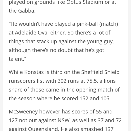
played on grounds like Optus Stadium or at
the Gabba.
“He wouldn’t have played a pink-ball (match)
at Adelaide Oval either. So there’s a lot of
things that stack up against the young guy,
although there’s no doubt that he’s got
talent.”
While Konstas is third on the Sheffield Shield
runscorers list with 302 runs at 75.5, a lions
share of those came in the opening match of
the season where he scored 152 and 105.
McSweeney however has scores of 55 and
127 not out against NSW, as well as 37 and 72
against Queensland. He also smashed 137