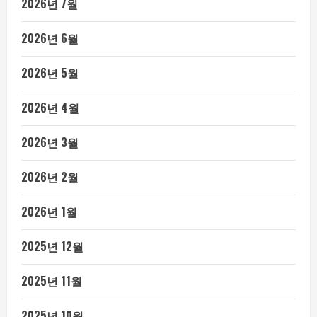
2026년 7월
2026년 6월
2026년 5월
2026년 4월
2026년 3월
2026년 2월
2026년 1월
2025년 12월
2025년 11월
2025년 10월