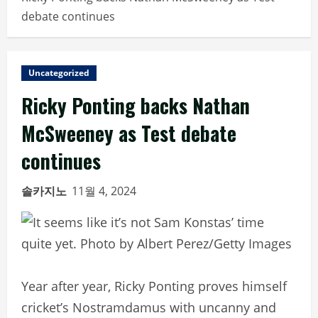
debate continues
Uncategorized
Ricky Ponting backs Nathan
McSweeney as Test debate
continues
솔카지노
11월 4, 2024
Year after year, Ricky Ponting proves himself
cricket’s Nostramdamus with uncanny and