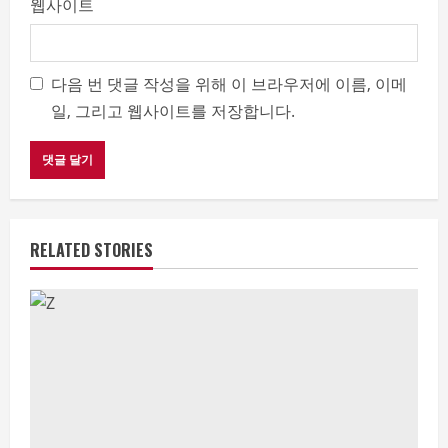
웹사이트
다음 번 댓글 작성을 위해 이 브라우저에 이름, 이메
일, 그리고 웹사이트를 저장합니다.
RELATED STORIES