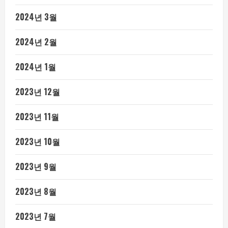
2024년 3월
2024년 2월
2024년 1월
2023년 12월
2023년 11월
2023년 10월
2023년 9월
2023년 8월
2023년 7월