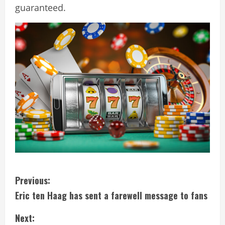
guaranteed.
C
Previous:
Eric ten Haag has sent a farewell message to fans
o
Next:
n