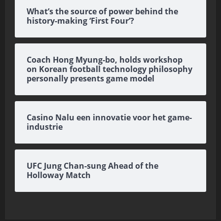
What’s the source of power behind the
history-making ‘First Four’?
Coach Hong Myung-bo, holds workshop
on Korean football technology philosophy
personally presents game model
Casino Nalu een innovatie voor het game-
industrie
UFC Jung Chan-sung Ahead of the
Holloway Match