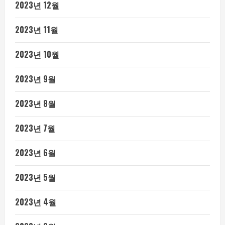
2023년 12월
2023년 11월
2023년 10월
2023년 9월
2023년 8월
2023년 7월
2023년 6월
2023년 5월
2023년 4월