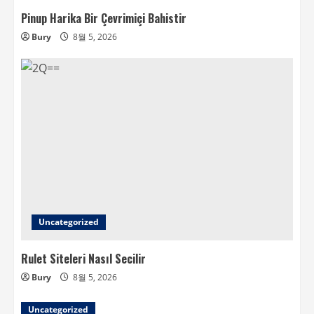
Pinup Harika Bir Çevrimiçi Bahistir
Bury
8월 5, 2026
Uncategorized
Rulet Siteleri Nasıl Secilir
Bury
8월 5, 2026
Uncategorized