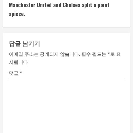
Manchester United and Chelsea split a point
t
apiece.
i
n
답글 남기기
u
이메일 주소는 공개되지 않습니다.
필수 필드는
*
로 표
e
시됩니다
R
댓글
*
e
a
d
i