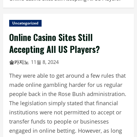
Uncategorized
Online Casino Sites Still
Accepting All US Players?
솔카지노
11월 8, 2024
They were able to get around a few rules that
made online gambling harder for us regular
people back in the Rose Bush administration.
The legislation simply stated that financial
institutions were not permitted to accept or
transfer funds to people or businesses
engaged in online betting. However, as long