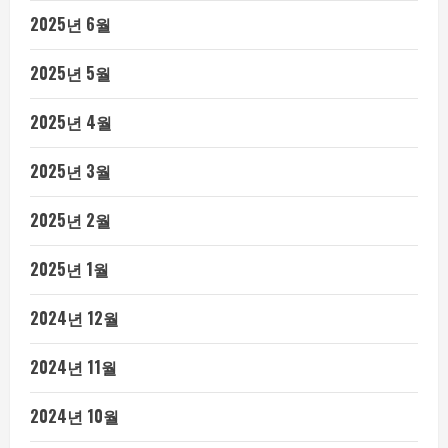
2025년 6월
2025년 5월
2025년 4월
2025년 3월
2025년 2월
2025년 1월
2024년 12월
2024년 11월
2024년 10월